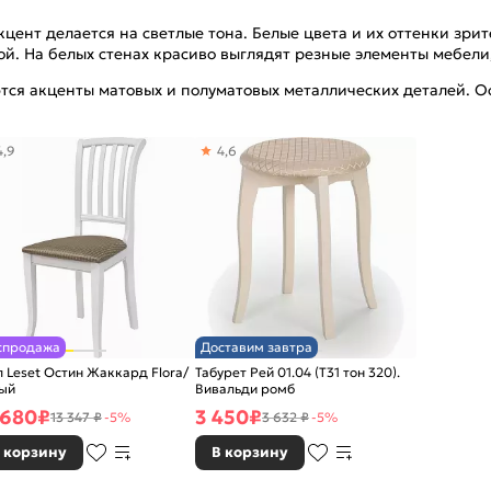
ент делается на светлые тона. Белые цвета и их оттенки зрит
ой. На белых стенах красиво выглядят резные элементы мебел
ся акценты матовых и полуматовых металлических деталей. Осо
4,9
4,6
спродажа
Доставим завтра
л Leset Остин Жаккард Flora/
Табурет Рей 01.04 (Т31 тон 320).
ый
Вивальди ромб
 680
₽
3 450
₽
13 347 ₽
-5%
3 632 ₽
-5%
 корзину
В корзину