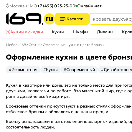
Москва и МО
+7 (495) 023-25-00
Онлайн-чат
Каталог
Акции и скидки
Кухни
Шкафы
Диваны
Кров
Мебель 169
Статьи
Оформление кухни в цвете бронзы
Оформление кухни в цвете бронз
#2-комнатная
#Кухня
#Современный
#Дизайн-прое
Кухня в квартире или доме, это не только место для пригот
друзьями, коллегами по работе. Это маленький мир, где л
роль в дизайне всей квартиры.
Бронзовые оттенки присутствуют в разных стилях оформлен
отблеском бронзы любовались еще наши предки.
Бронзу использовали в изготовлении ювелирных изделий, о
состоятельность людей.