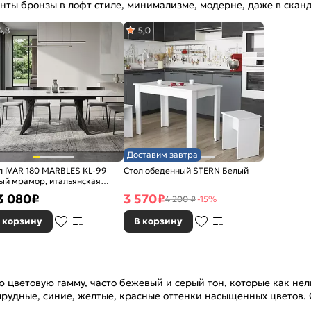
енты бронзы в лофт стиле, минимализме, модерне, даже в скан
4,8
5,0
Доставим завтра
л IVAR 180 MARBLES KL-99
Cтол обеденный STERN Белый
ый мрамор, итальянская
амика
3 080
₽
3 570
₽
4 200 ₽
-15%
 корзину
В корзину
 цветовую гамму, часто бежевый и серый тон, которые как нел
мрудные, синие, желтые, красные оттенки насыщенных цветов. 