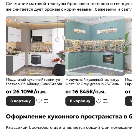
Сочетание матовой текстуры бронзовых оттенков и глянцев
же считается дует бронзы с коричневыми, бежевыми и све
5,0
5,0
Модульный кухонный гарнитур
Модульный кухонный гарнитур
Мод
Глетчер-03 Айленд Силк/Graphite
Флэт-02 Grey-green In 2S/Белый
Евр
2140x1200/2000x600
2340x2390/1700x600
250
от
26 109
₽/п.м.
от
16 845
₽/п.м.
от
В корзину
В корзину
В
Оформление кухонного пространства в 
Классикой бронзового цвета является общий фон помещения.