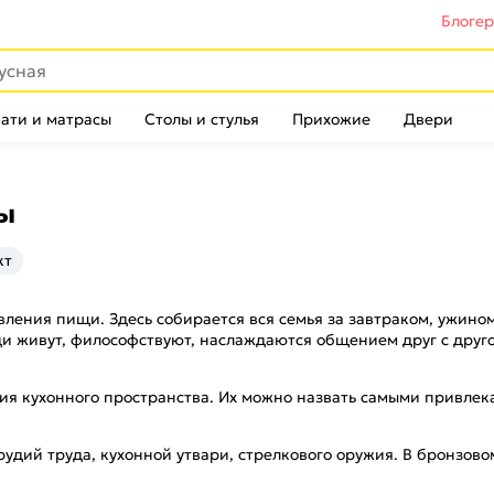
Блоге
ати и матрасы
Столы и стулья
Прихожие
Двери
ы
кт
овления пищи. Здесь собирается вся семья за завтраком, ужино
юди живут, философствуют, наслаждаются общением друг с друг
ия кухонного пространства. Их можно назвать самыми привлек
рудий труда, кухонной утвари, стрелкового оружия. В бронзов