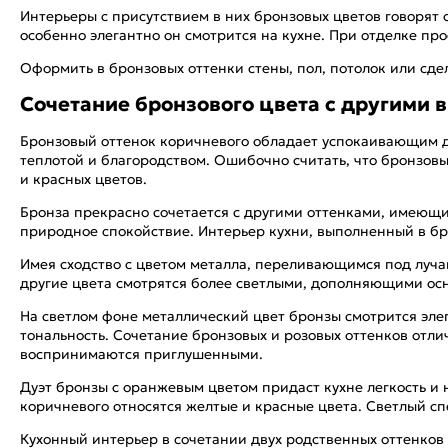
Интерьеры с присутствием в них бронзовых цветов говорят 
особенно элегантно он смотрится на кухне. При отделке пр
Оформить в бронзовых оттенки стены, пол, потолок или сдел
Сочетание бронзового цвета с другими 
Бронзовый оттенок коричневого обладает успокаивающим д
теплотой и благородством. Ошибочно считать, что бронзовы
и красных цветов.
Бронза прекрасно сочетается с другими оттенками, имеющи
природное спокойствие. Интерьер кухни, выполненный в бро
Имея сходство с цветом металла, переливающимся под луч
другие цвета смотрятся более светлыми, дополняющими ос
На светлом фоне металлический цвет бронзы смотрится эле
тональность. Сочетание бронзовых и розовых оттенков отли
воспринимаются приглушенными.
Дуэт бронзы с оранжевым цветом придаст кухне легкость и 
коричневого относятся желтые и красные цвета. Светлый сп
Кухонный интерьер в сочетании двух родственных оттенков к