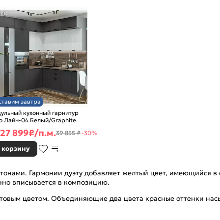
5,0
ставим завтра
ульный кухонный гарнитур
о Лайн-04 Белый/Graphite
0x2400/1890x600
27 899
₽/п.м.
39 855 ₽
-30%
 корзину
тонами. Гармонии дуэту добавляет желтый цвет, имеющийся в с
енно вписывается в композицию.
товым цветом. Объединяющие два цвета красные оттенки насы