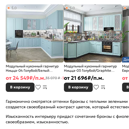
5,0
5,0
До
Модульный кухонный гарнитур
Модульный кухонный гарнитур
Мод
Ницца-04 Голубой/Белый
Ницца-03 Голубой/Graphite
Евр
2340x3200/2700x600
2340x1890/2400x600
250
от
24 549
₽/п.м.
от
21 696
₽/п.м.
от
35 070 ₽
-30%
В корзину
В корзину
В
Гармонично смотрятся оттенки бронзы с теплыми зелеными 
создается своеобразный контраст цветов, который естеств
Изысканность интерьеру придаст сочетание бронзы с фиоле
своеобразием, изысканностью.