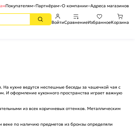
рам
Покупателям
Партнёрам
О компании
Адреса магазинов
Войти
Сравнение
Избранное
Корзина
м. На кухне ведутся неспешные беседы за чашечкой чая с
ом. И оформление кухонного пространства играет важную
ательными из всех коричневых оттенков. Металлическим
ом веке по наличию предметов из бронзы определяли