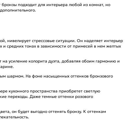
т бронзы подходит для интерьера любой из комнат, но
 дополнительного.
й, нивелирует стрессовые ситуации. Он наделяет интерьер
х и средних тонах в зависимости от примесей в нем желтых
 на усиление колорита дуэта, добавляя обоим гармонию и
тарине.
нным шармом. На фоне насыщенных оттенков бронзового
ьере кухонного пространства приобретет светлую
зкие переходы. Даже темные оттенки розового
ета, он будет выгодно оттенять бронзу. К оттенкам
лекательность.