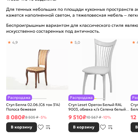
Для темных небольших по площади кухонных пространств акц
кажется наполненной светом, а тяжеловесная мебель – легк
Беспроигрышным вариантом для классического стиля являют
искусственно состаренных под античность.
4,9
5,0
Распродажа
Распродажа
Ра
Стул Белла 02.06.(С6 тон 314)
Стул Leset Орегон Белый RAL
Сту
Полоса бежевая
9003, обивка к/з Селена белый
Бел
ИК32.03
8 080
₽
9 510
₽
12
8 505 ₽
-5%
10 567 ₽
-10%
В корзину
В корзину
В