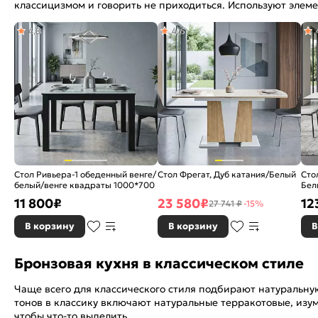
классицизмом и говорить не приходиться. Используют элем
4,8
4,6
Стол Ривьера-1 обеденный венге/
Стол Фрегат, Дуб катания/Белый
Сто
белый/венге квадраты 1000*700
Бел
кер
11 800
₽
23 580
₽
12
27 741 ₽
-15%
В корзину
В корзину
В
Бронзовая кухня в классическом стиле
Чаще всего для классического стиля подбирают натуральную
тонов в классику включают натуральные терракотовые, изу
чтобы что-то выделить.