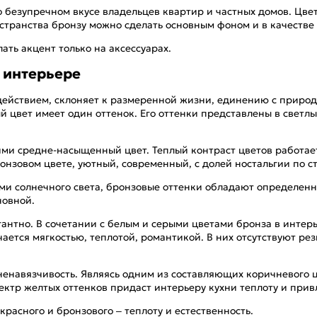
о безупречном вкусе владельцев квартир и частных домов. Цве
остранства бронзу можно сделать основным фоном и в качестве
ать акцент только на аксессуарах.
в интерьере
ействием, склоняет к размеренной жизни, единению с природо
й цвет имеет один оттенок. Его оттенки представлены в светлы
ми средне-насыщенный цвет. Теплый контраст цветов работает
нзовом цвете, уютный, современный, с долей ностальгии по с
ами солнечного света, бронзовые оттенки обладают определе
новной.
гантно. В сочетании с белым и серыми цветами бронза в интер
чается мягкостью, теплотой, романтикой. В них отсутствуют ре
ненавязчивость. Являясь одним из составляющих коричневого цв
ектр желтых оттенков придаст интерьеру кухни теплоту и прив
расного и бронзового – теплоту и естественность.