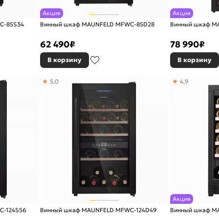
Акция
Акция
C-85S34
Винный шкаф MAUNFELD MFWC-85D28
Винный шкаф M
62 490
₽
78 990
₽
В корзину
В корзину
5,0
4,9
Акция
C-124S56
Винный шкаф MAUNFELD MFWC-124D49
Винный шкаф M