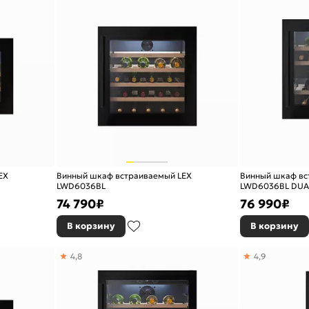
EX
Винный шкаф встраиваемый LEX
Винный шкаф вс
LWD6036BL
LWD6036BL DUA
74 790
₽
76 990
₽
В корзину
В корзину
4,8
4,9