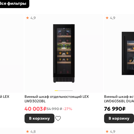
Все фильтры
4,9
4,9
й LEX
Винный шкаф отдельностоящий LEX
Винный шкаф вс
LWD3020BL
LWD6036BL DUA
40 003
₽
76 990
₽
54 990 ₽
-27%
В корзину
В корзину
4,8
4,9