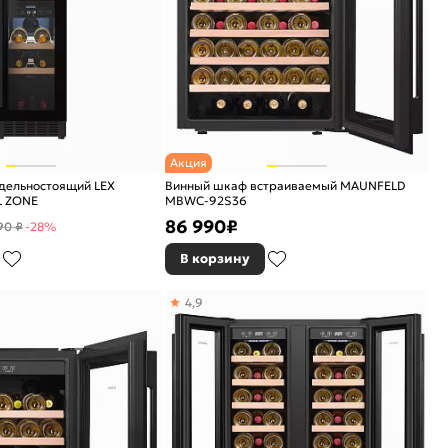
Акция
дельностоящий LEX
Винный шкаф встраиваемый MAUNFELD
L ZONE
MBWC-92S36
86 990
₽
90 ₽
-28%
В корзину
4,9