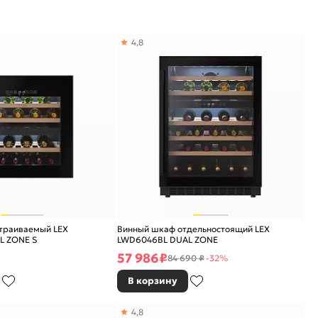
4,8
траиваемый LEX
Винный шкаф отдельностоящий LEX
L ZONE S
LWD6046BL DUAL ZONE
57 986
₽
84 690 ₽
-32%
В корзину
4,8