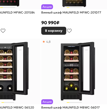
Акция
AUNFELD MFWC-201S84
Винный шкаф MAUNFELD MFWC-201D77
90 990
₽
В корзину
4,8
Акция
AUNFELD MBWC-56S20
Винный шкаф MAUNFELD MBWC-56D17