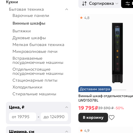
Кухни
Сортировка
Бытовая техника
Варочные панели
4,8
Винные шкафы
Вытяжки
Духовые шкафы
Мелкая бытовая техника
Микроволновые печи
Встраиваемые
посудомоечные машины
Отдельностоящие
посудомоечные машины
Стационарные плиты
Холодильники
Доставим завтра
Стиральные машины
Винный шкаф отдельностоящи
LWD1507BL
19 795
₽
Цена, ₽
39 590 ₽
-50%
-
В корзину
4,9
Ширина, см