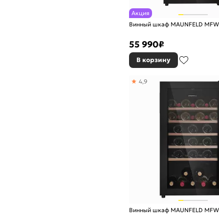
Акция
Винный шкаф MAUNFELD MFW
55 990
₽
В корзину
4,9
Винный шкаф MAUNFELD MFW