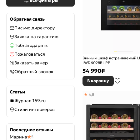
Все фильтры
Обратная связь
Письмо директору
Заявка на гарантию
Поблагодарить
Пожаловаться
Винный шкаф встраиваемый L
Заказать замер
LWD6028BL PP
54 990
₽
Обратный звонок
В корзину
Статьи
4,8
Журнал 169.ru
Стили интерьеров
Последние отзывы
Марина
5