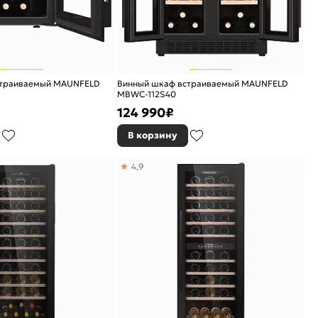
страиваемый MAUNFELD
Винный шкаф встраиваемый MAUNFELD
MBWC-112S40
124 990
₽
В корзину
4,9