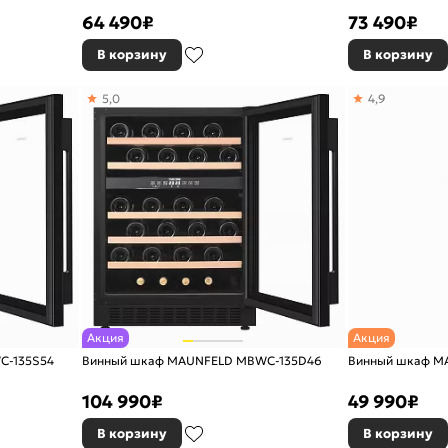
64 490
₽
73 490
₽
В корзину
В корзину
5,0
4,9
Акция
Акция
C-135S54
Винный шкаф MAUNFELD MBWC-135D46
Винный шкаф M
104 990
₽
49 990
₽
В корзину
В корзину