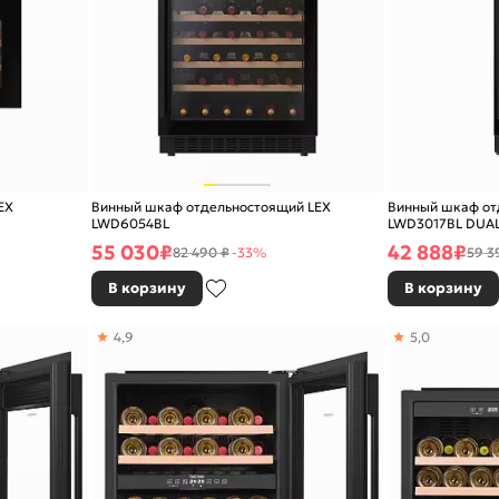
EX
Винный шкаф отдельностоящий LEX
Винный шкаф от
LWD6054BL
LWD3017BL DUA
55 030
₽
42 888
₽
82 490 ₽
-33%
59 3
В корзину
В корзину
4,9
5,0