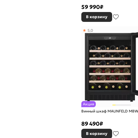
59 990
₽
В корзину
5,0
Акция
Винный шкаф MAUNFELD MBW
89 490
₽
В корзину