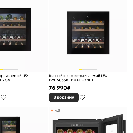
траиваемый LEX
Винный шкаф встраиваемый LEX
L ZONE
LWD6036BL DUAL ZONE PP
76 990
₽
В корзину
4,8