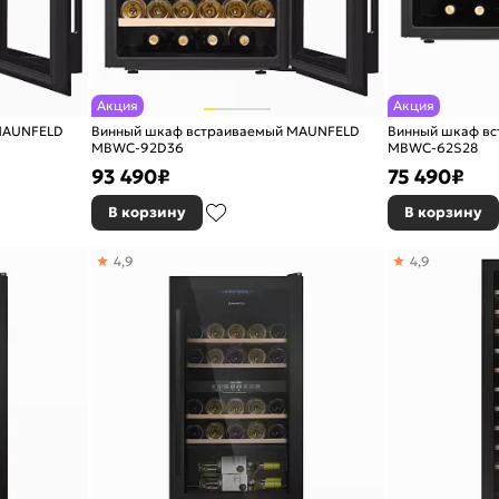
Акция
Акция
MAUNFELD
Винный шкаф встраиваемый MAUNFELD
Винный шкаф в
MBWC-92D36
MBWC-62S28
93 490
₽
75 490
₽
В корзину
В корзину
4,9
4,9