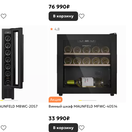
76 990
₽
В корзину
4,8
Акция
AUNFELD MBWC-20S7
Винный шкаф MAUNFELD MFWC-40S14
33 990
₽
В корзину