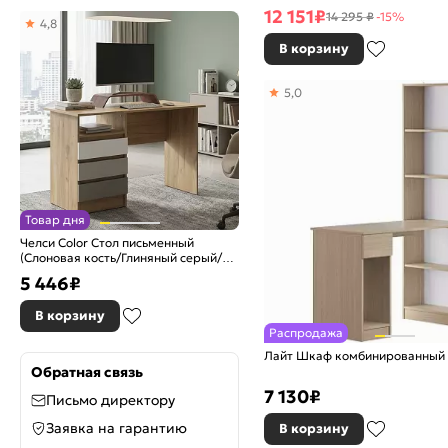
12 151
₽
14 295 ₽
-15%
4,8
В корзину
5,0
Товар дня
Челси Color Стол письменный
(Слоновая кость/Глиняный серый/
Дуб крафт)
5 446
₽
В корзину
Распродажа
Лайт Шкаф комбинированный 1
Обратная связь
7 130
₽
Письмо директору
Заявка на гарантию
В корзину