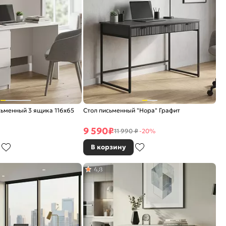
ьменный 3 ящика 116х65
Стол письменный "Нора" Графит
9 590
₽
11 990 ₽
-20%
В корзину
4,8