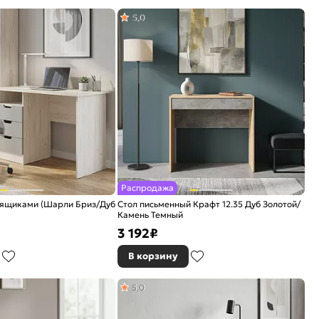
5,0
Распродажа
 ящиками (Шарли Бриз/Дуб
Стол письменный Крафт 12.35 Дуб Золотой/
Камень Темный
3 192
₽
В корзину
5,0