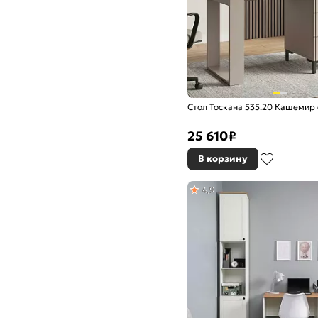
Стол Тоскана 535.20 Кашемир
25 610
₽
В корзину
4,9