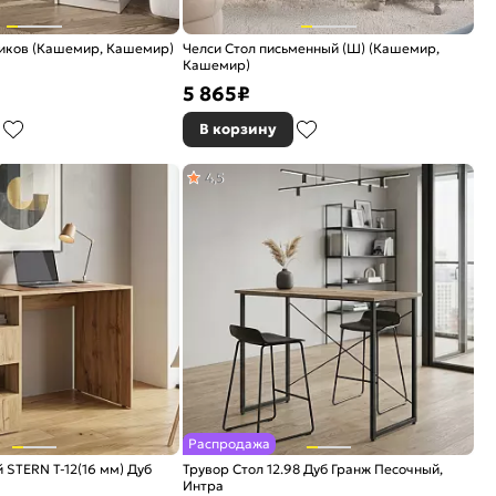
щиков (Кашемир, Кашемир)
Челси Стол письменный (Ш) (Кашемир,
Кашемир)
5 865
₽
В корзину
4,5
Распродажа
 STERN Т-12(16 мм) Дуб
Трувор Стол 12.98 Дуб Гранж Песочный,
Интра