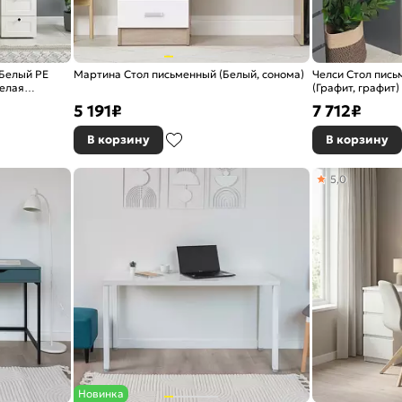
 Белый PE
Мартина Стол письменный (Белый, сонома)
Челси Стол пись
белая
(Графит, графит)
5 191
₽
7 712
₽
В корзину
В корзину
5,0
Новинка