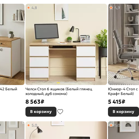
4,8
4,9
.42 Белый
Челси Стол 6 ящиков (Белый глянец
Юниор-4 Стол с
холодный, дуб сонома)
Крафт Белый)
8 563
₽
5 415
₽
В корзину
В корзину
5,0
5,0