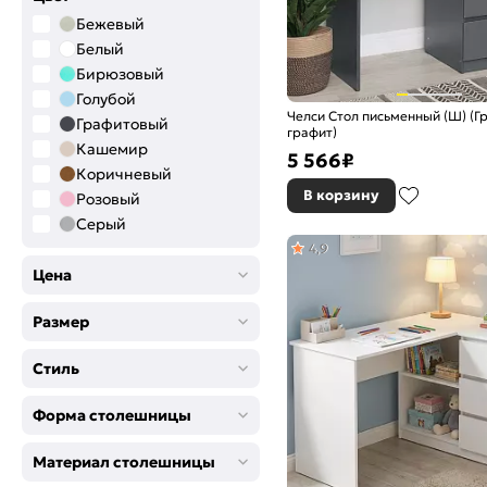
Бежевый
Белый
Бирюзовый
Голубой
Челси Стол письменный (Ш) (Г
Графитовый
графит)
Кашемир
5 566
₽
Коричневый
В корзину
Розовый
Серый
Черный
4,9
Цена
Размер
Стиль
Форма столешницы
Материал столешницы