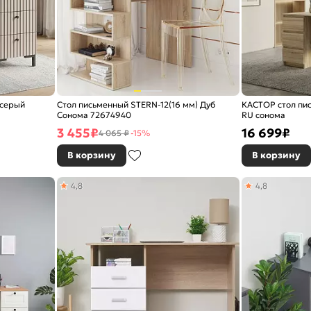
 серый
Стол письменный STERN-12(16 мм) Дуб
КАСТОР стол пис
Сонома 72674940
RU сонома
3 455
₽
16 699
₽
4 065 ₽
-15%
В корзину
В корзину
4,8
4,8