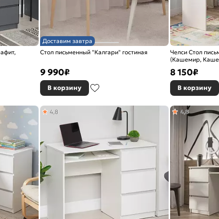
Доставим завтра
рафит,
Стол письменный "Калгари" гостиная
Челси Стол пись
(Кашемир, Каше
9 990
₽
8 150
₽
В корзину
В корзину
4,8
4,8