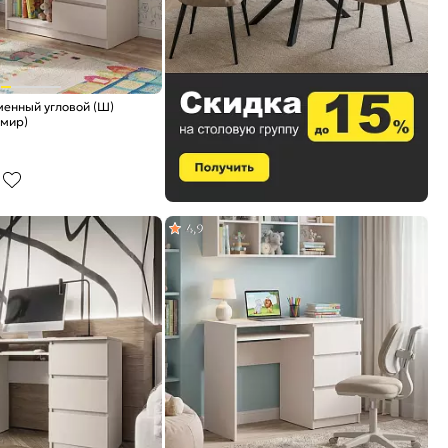
менный угловой (Ш)
мир)
4,9