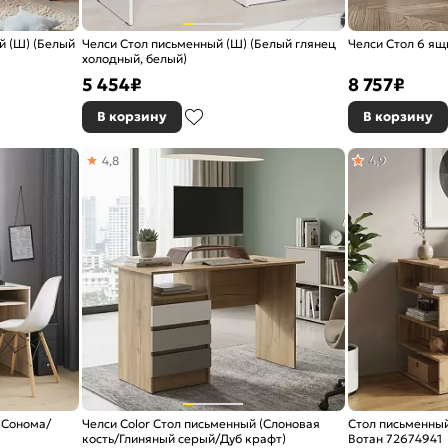
й (Ш) (Белый
Челси Стол письменный (Ш) (Белый глянец
Челси Стол 6 я
холодный, белый)
5 454
₽
8 757
₽
В корзину
В корзину
4,8
4,9
 Сонома/
Челси Color Стол письменный (Слоновая
Стол письменный
кость/Глиняный серый/Дуб крафт)
Вотан 72674941