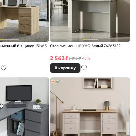
ьменный 6 ящиков 151х65
Стол письменный УНО Белый 74263122
2 563
₽
3 015 ₽
-15%
В корзину
4,9