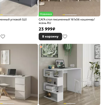
Новинка
менный угловой (Ш)
САГА стол письменный 161х56 кашемир/
ясень RU
23 999
₽
В корзину
5,0