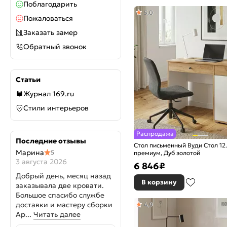
Поблагодарить
5,0
Пожаловаться
Заказать замер
Обратный звонок
Статьи
Журнал 169.ru
Стили интерьеров
Распродажа
Последние отзывы
Стол письменный Вуди Стол 12
Марина
5
премиум, Дуб золотой
3 августа 2026
6 846
₽
Добрый день, месяц назад
В корзину
заказывала две кровати.
Большое спасибо службе
доставки и мастеру сборки
4,9
Ар...
Читать далее