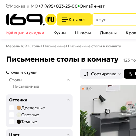
Москва и МО
+7 (495) 023-25-00
Онлайн-чат
Каталог
Акции и скидки
Кухни
Шкафы
Диваны
Кров
Мебель 169
Столы
Письменные
Письменные столы в комнату
Письменные столы в комнату
123 т
Столы и стулья
Сортировка
Столы
Письменные
5,0
Оттенки
Древесные
Светлые
Темные
Цвет