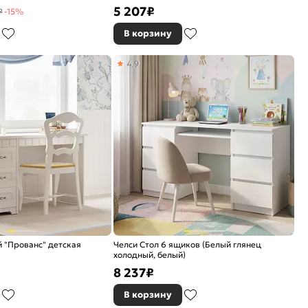
5 207
₽
₽
-15%
В корзину
4,9
 "Прованс" детская
Челси Стол 6 ящиков (Белый глянец
холодный, белый)
8 237
₽
В корзину