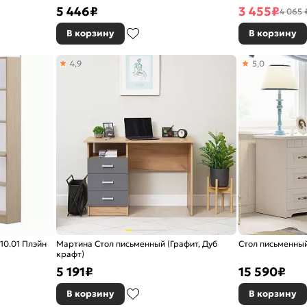
5 446
₽
3 455
₽
4 065 
В корзину
В корзину
4,9
5,0
0.01 Плэйн
Мартина Стол письменный (Графит, Дуб
Стол письменный
крафт)
5 191
₽
15 590
₽
В корзину
В корзину