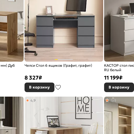
 мм) Дуб
Челси Стол 6 ящиков (Графит, графит)
КАСТОР стол пис
RU белый
8 327
₽
11 199
₽
В корзину
В корзину
4,9
5,0