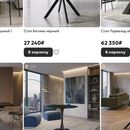
ерный /
Стол Бетина черный
Стол Торвальд 
27 240
₽
62 350
₽
В корзину
В корзину
5,0
4,9