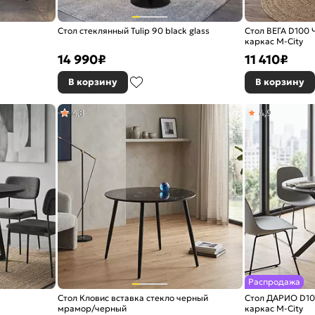
Стол стеклянный Tulip 90 black glass
Стол ВЕГА D100 
каркас М-City
14 990
₽
11 410
₽
В корзину
В корзину
4,8
4,9
Распродажа
Стол Кловис вставка стекло черный
Стол ДАРИО D10
мрамор/черный
каркас М-City