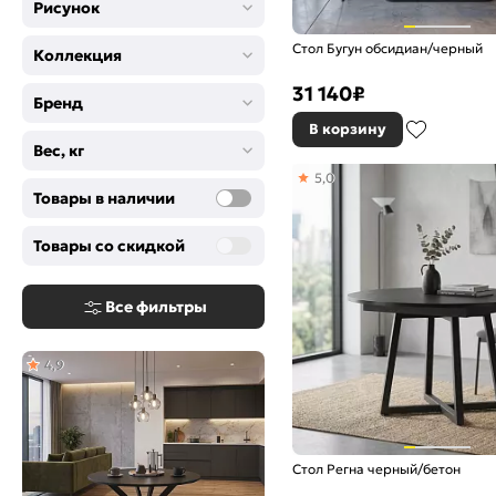
Рисунок
Стол Бугун обсидиан/черный
Коллекция
31 140
₽
Бренд
В корзину
Вес, кг
5,0
Товары в наличии
Товары со скидкой
Все фильтры
4,9
Стол Регна черный/бетон