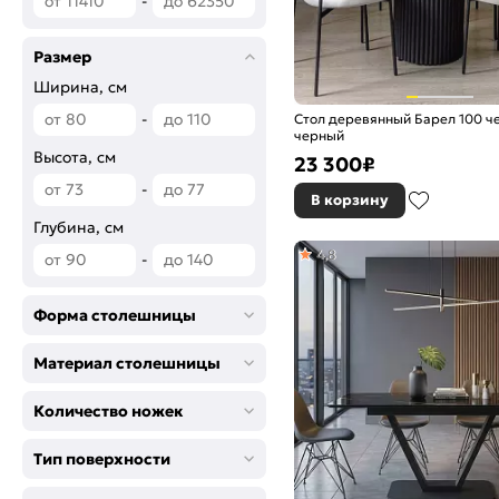
-
Размер
Ширина, см
-
Стол деревянный Барел 100 ч
черный
Высота, см
23 300
₽
-
В корзину
Глубина, см
4,8
-
Форма столешницы
Материал столешницы
Количество ножек
Тип поверхности