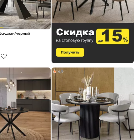
обсидиан/черный
4,9