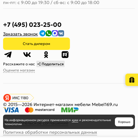
пн-пт: с 9:00 до 19:30
/
сб-вс: с 9:00 до 18:00
+7 (495) 023-25-00
Заказать звонок
Стать дилером
Расскажите о нас
Поделиться
Оцените магазин
ИКС 1180
© 2015—2026 Интернет-магазин мебели Mebel169.ru
На информационном ресурсе
применяются
куки
и рекомендательные
Хорошо
Пользовательское соглашение
технологии
Политика обработки персональных данных