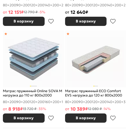
80×200
90×200
120×200
140×200
+2
80×200
90×200
120×200
140×200
+2
12 151
12 640
от
₽
от
₽
12 790 ₽
-5%
В корзину
В корзину
Матрас пружинный Online SOVA M
Матрас пружинный ECO Comfort
нагрузка до 110 кг 800x2000
EVS нагрузка до 120 кг 800x2000
80×200
90×200
120×200
160×200
+1
80×200
90×200
120×200
140×200
+3
8 918
10 389
от
₽
от
₽
13 720 ₽
-35%
12 080 ₽
-14%
В корзину
В корзину