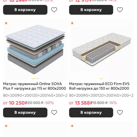
10 244
12 917
от
₽
от
₽
В корзину
В корзину
Матрас пружинный Online SOVA
Матрас пружинный ECO Firm EVS
Plus F нагрузка до 115 кг 800x2000
Roll нагрузка до 130 кг 800x2000
80×200
90×200
120×200
140×200
+2
80×200
90×200
120×200
140×200
+2
10 250
13 588
от
₽
от
₽
20 500 ₽
-50%
15 800 ₽
-14%
В корзину
В корзину