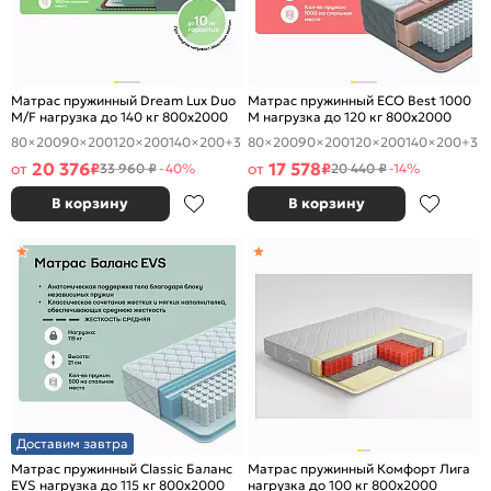
Матрас пружинный Dream Lux Duo
Матрас пружинный ECO Best 1000
M/F нагрузка до 140 кг 800x2000
M нагрузка до 120 кг 800x2000
80×200
90×200
120×200
140×200
+3
80×200
90×200
120×200
140×200
+3
20 376
17 578
от
₽
от
₽
33 960 ₽
-40%
20 440 ₽
-14%
В корзину
В корзину
Доставим завтра
Матрас пружинный Classic Баланс
Матрас пружинный Комфорт Лига
EVS нагрузка до 115 кг 800x2000
нагрузка до 100 кг 800x2000