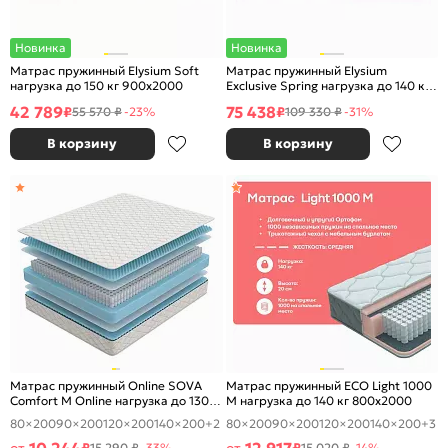
Новинка
Новинка
Матрас пружинный Elysium Soft
Матрас пружинный Elysium
нагрузка до 150 кг 900x2000
Exclusive Spring нагрузка до 140 кг
900x2000
42 789
75 438
₽
₽
55 570 ₽
-23%
109 330 ₽
-31%
В корзину
В корзину
Матрас пружинный Online SOVA
Матрас пружинный ECO Light 1000
Comfort M Online нагрузка до 130
M нагрузка до 140 кг 800x2000
кг 800x2000
80×200
90×200
120×200
140×200
+2
80×200
90×200
120×200
140×200
+3
15 290 ₽
-33%
15 020 ₽
-14%