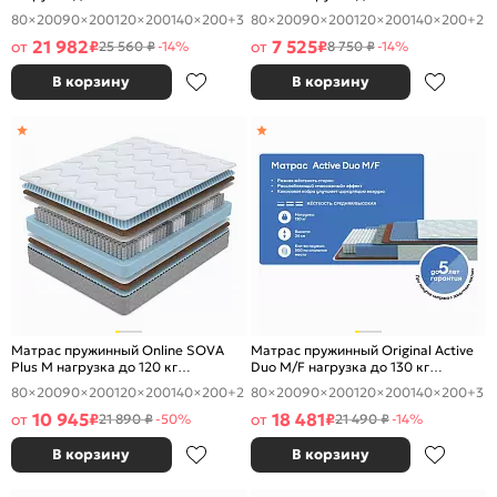
80×200
90×200
120×200
140×200
+3
80×200
90×200
120×200
140×200
+2
21 982
7 525
от
₽
от
₽
25 560 ₽
-14%
8 750 ₽
-14%
В корзину
В корзину
Матрас пружинный Online SOVA
Матрас пружинный Original Active
Plus M нагрузка до 120 кг
Duo M/F нагрузка до 130 кг
800x2000
800x2000
80×200
90×200
120×200
140×200
+2
80×200
90×200
120×200
140×200
+3
10 945
18 481
от
₽
от
₽
21 890 ₽
-50%
21 490 ₽
-14%
В корзину
В корзину