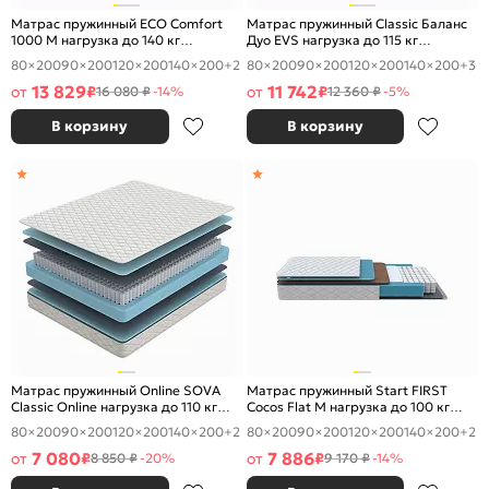
Матрас пружинный ECO Comfort
Матрас пружинный Classic Баланс
1000 M нагрузка до 140 кг
Дуо EVS нагрузка до 115 кг
800x2000
800x2000
80×200
90×200
120×200
140×200
+2
80×200
90×200
120×200
140×200
+3
13 829
11 742
от
₽
от
₽
16 080 ₽
-14%
12 360 ₽
-5%
В корзину
В корзину
Матрас пружинный Online SOVA
Матрас пружинный Start FIRST
Classic Online нагрузка до 110 кг
Cocos Flat M нагрузка до 100 кг
800x2000
800x2000
80×200
90×200
120×200
140×200
+2
80×200
90×200
120×200
140×200
+2
7 080
7 886
от
₽
от
₽
8 850 ₽
-20%
9 170 ₽
-14%