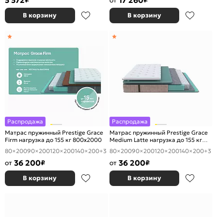
5 572
17 260
₽
от
₽
В корзину
В корзину
Распродажа
Распродажа
Матрас пружинный Prestige Grace
Матрас пружинный Prestige Grace
Firm нагрузка до 155 кг 800x2000
Medium Latte нагрузка до 155 кг
800x2000
80×200
90×200
120×200
140×200
+3
80×200
90×200
120×200
140×200
+3
36 200
36 200
от
₽
от
₽
В корзину
В корзину