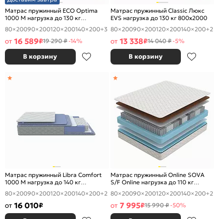
Матрас пружинный ECO Optima
Матрас пружинный Classic Люкс
1000 M нагрузка до 130 кг
EVS нагрузка до 130 кг 800x2000
800x2000
80×200
90×200
120×200
140×200
+3
80×200
90×200
120×200
140×200
+2
16 589
13 338
от
₽
от
₽
19 290 ₽
-14%
14 040 ₽
-5%
В корзину
В корзину
Матрас пружинный Libra Comfort
Матрас пружинный Online SOVA
1000 M нагрузка до 140 кг
S/F Online нагрузка до 110 кг
800x2000
800x2000
80×200
90×200
120×200
140×200
+2
80×200
90×200
120×200
140×200
+2
16 010
7 995
от
₽
от
₽
15 990 ₽
-50%