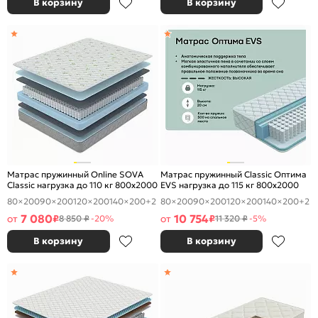
В корзину
В корзину
Матрас пружинный Online SOVA
Матрас пружинный Classic Оптима
Classic нагрузка до 110 кг 800x2000
EVS нагрузка до 115 кг 800x2000
80×200
90×200
120×200
140×200
+2
80×200
90×200
120×200
140×200
+2
7 080
10 754
от
₽
от
₽
8 850 ₽
-20%
11 320 ₽
-5%
В корзину
В корзину