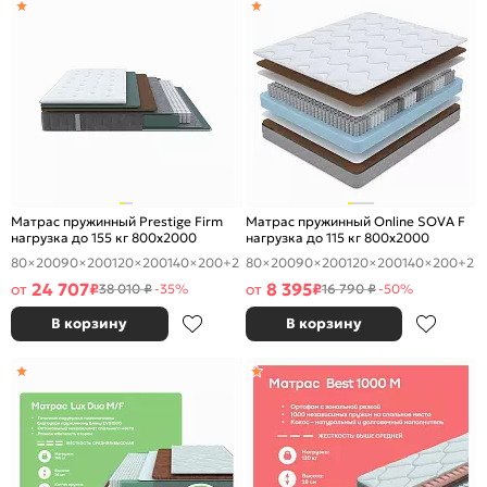
Матрас пружинный Prestige Firm
Матрас пружинный Online SOVA F
нагрузка до 155 кг 800x2000
нагрузка до 115 кг 800x2000
80×200
90×200
120×200
140×200
+2
80×200
90×200
120×200
140×200
+2
24 707
8 395
от
₽
от
₽
38 010 ₽
-35%
16 790 ₽
-50%
В корзину
В корзину