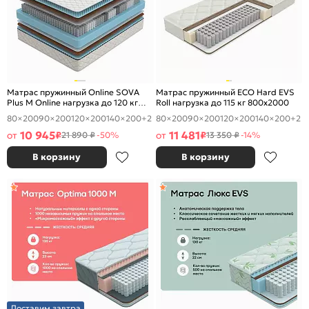
Матрас пружинный Online SOVA
Матрас пружинный ECO Hard EVS
Plus M Online нагрузка до 120 кг
Roll нагрузка до 115 кг 800x2000
800x2000
80×200
90×200
120×200
140×200
+2
80×200
90×200
120×200
140×200
+2
10 945
11 481
от
₽
от
₽
21 890 ₽
-50%
13 350 ₽
-14%
В корзину
В корзину
Доставим завтра