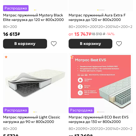
Распродажа
Матрас пружинный Mystery Black
Матрас пружинный Aura Extra F
Elite нагрузка до 120 кг 800x2000
нагрузка до 120 кг 800x2000
80×200
80×200
90×200
120×200
140×200
+2
16 613
15 747
₽
от
₽
18 310 ₽
-14%
В корзину
В корзину
Распродажа
Распродажа
Матрас пружинный Light Classic
Матрас пружинный ECO Best EVS
нагрузка до 90 кг 800x2000
нагрузка до 130 кг 800x2000
80×200
80×200
90×200
120×200
140×200
+2