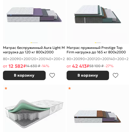
Матрас беспружинный Aura Light M
Матрас пружинный Prestige Top
нагрузка до 120 кг 800x2000
Firm нагрузка до 165 кг 800x2000
80×200
90×200
120×200
140×200
+2
80×200
90×200
120×200
140×200
+2
12 582
42 413
от
₽
от
₽
14 630 ₽
-14%
58 100 ₽
-27%
В корзину
В корзину