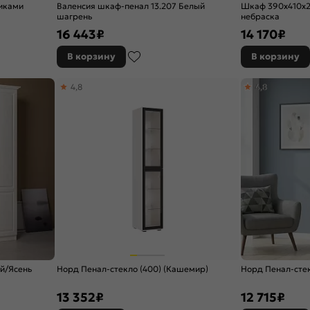
щиками
Валенсия шкаф-пенал 13.207 Белый
Шкаф 390x410x2
шагрень
небраска
16 443
₽
14 170
₽
В корзину
В корзину
4,8
4,8
й/Ясень
Норд Пенал-стекло (400) (Кашемир)
Норд Пенал-стек
13 352
₽
12 715
₽