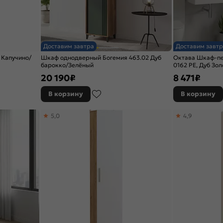
Доставим завтра
Доставим завтр
 Капучино/
Шкаф однодверный Богемия 463.02 Дуб
Октава Шкаф-пе
барокко/Зелёный
0162 РЕ, Дуб Зол
2 ПВХ
20 190
₽
8 471
₽
В корзину
В корзину
5,0
4,9