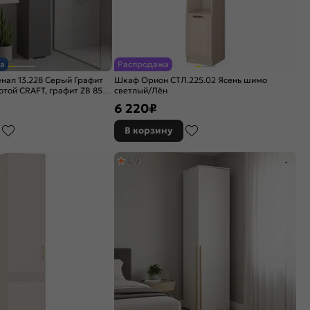
а
Распродажа
нал 13.228 Серый Графит
Шкаф Орион СТЛ.225.02 Ясень шимо
отой CRAFT, графит ZB 856-
светлый/Лён
6 220
₽
В корзину
4,9