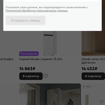
Указывая свои данные, вы подтверждаете ознакомление c
Политикой обработки персональных данных
.
Отправить заявку
Распродажа
й Графит,
Сидней Шкаф с ящиком 13.202
Шкаф-пенал Ости
Дуб вотан
14 863
₽
14 432
₽
В корзину
В корзину
4,9
5,0