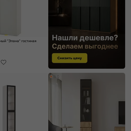
ый "Элана" гостиная
5,0