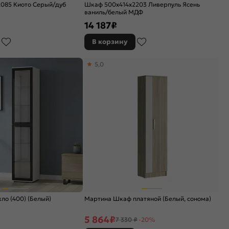
085 Киото Серый/дуб
Шкаф 500x414x2203 Ливерпуль Ясень
ваниль/белый МДФ
14 187
₽
В корзину
5,0
ло (400) (Белый)
Мартина Шкаф платяной (Белый, сонома)
5 864
₽
7 330 ₽
-20%