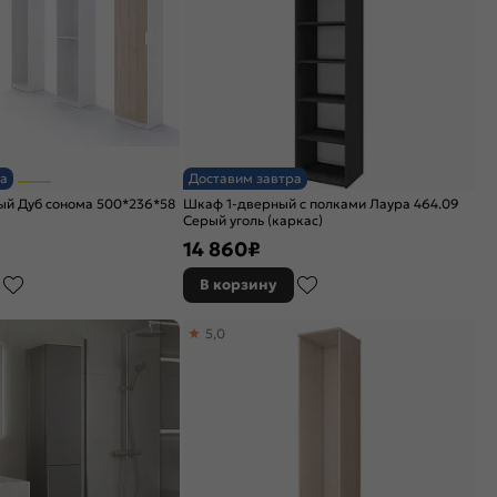
а
Доставим завтра
ый Дуб сонома 500*236*58
Шкаф 1-дверный с полками Лаура 464.09
Серый уголь (каркас)
14 860
₽
В корзину
5,0