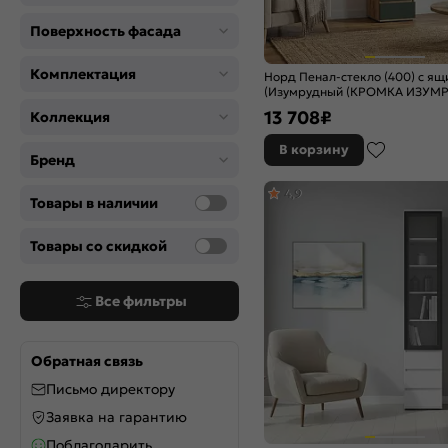
Поверхность фасада
Комплектация
Норд Пенал-стекло (400) с я
(Изумрудный (КРОМКА ИЗУМР
Крафт)
13 708
₽
Коллекция
В корзину
Бренд
4,9
Товары в наличии
Товары со скидкой
Все фильтры
Обратная связь
Письмо директору
Заявка на гарантию
Поблагодарить