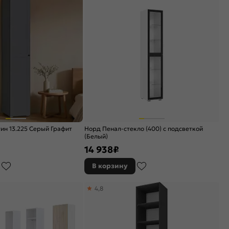
н 13.225 Серый Графит
Норд Пенал-стекло (400) с подсветкой
(Белый)
14 938
₽
В корзину
4,8