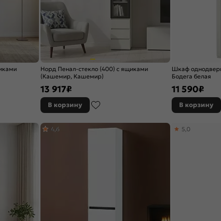
щиками
Норд Пенал-стекло (400) с ящиками
Шкаф однодверн
(Кашемир, Кашемир)
Бодега белая
13 917
₽
11 590
₽
В корзину
В корзину
4,6
5,0