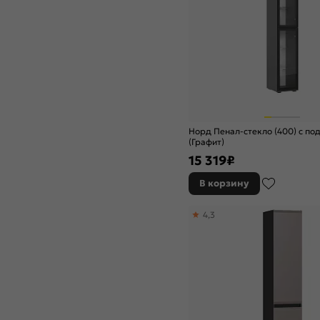
Норд Пенал-стекло (400) с по
(Графит)
15 319
₽
В корзину
4,3