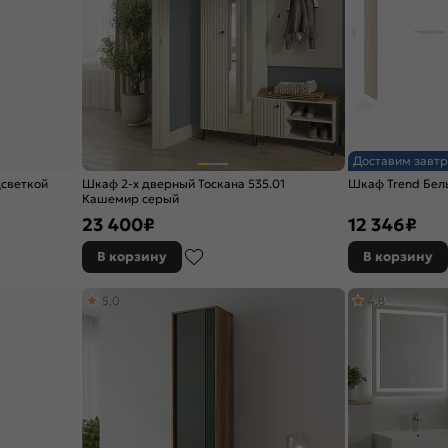
Доставим завтр
дсветкой
Шкаф 2-х дверный Тоскана 535.01
Шкаф Trend Бел
Кашемир серый
23 400
₽
12 346
₽
В корзину
В корзину
5,0
4,8