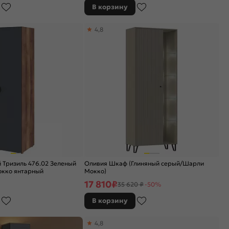
В корзину
4,8
 Тризиль 476.02 Зеленый
Оливия Шкаф (Глиняный серый/Шарли
окко янтарный
Мокко)
17 810
₽
35 620 ₽
-50%
В корзину
4,8