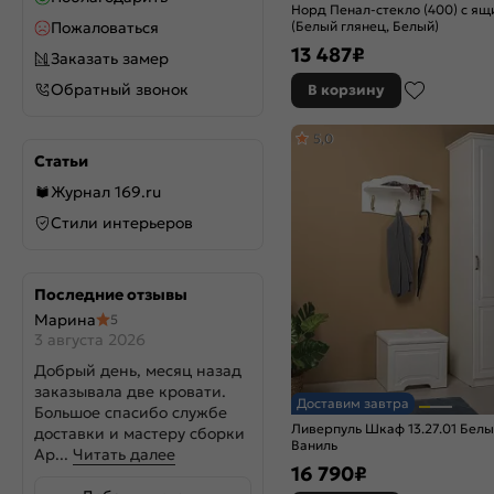
Норд Пенал-стекло (400) с я
(Белый глянец, Белый)
Пожаловаться
13 487
₽
Заказать замер
Обратный звонок
В корзину
5,0
Статьи
Журнал 169.ru
Стили интерьеров
Последние отзывы
Марина
5
3 августа 2026
Добрый день, месяц назад
заказывала две кровати.
Доставим завтра
Большое спасибо службе
Ливерпуль Шкаф 13.27.01 Белы
доставки и мастеру сборки
Ваниль
Ар...
Читать далее
16 790
₽