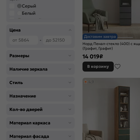
Серый
Белый
Бежевый
Коричневый
Цена
Зелёный
Доставим завтра
-
Графитовый
Норд Пенал-стекло (400) с я
(Графит, Графит)
Черный
14 019
₽
Размеры
Голубой
В корзину
Наличие зеркала
4,9
Стиль
Назначение
Кол-во дверей
Материал каркаса
Материал фасада