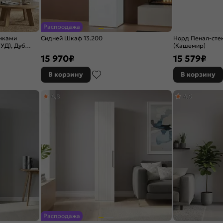
Распродажа
щиками
Сидней Шкаф 13.200
Норд Пенал-стек
УД), Дуб
(Кашемир)
15 970
₽
15 579
₽
В корзину
В корзину
4,8
4,9
Распродажа