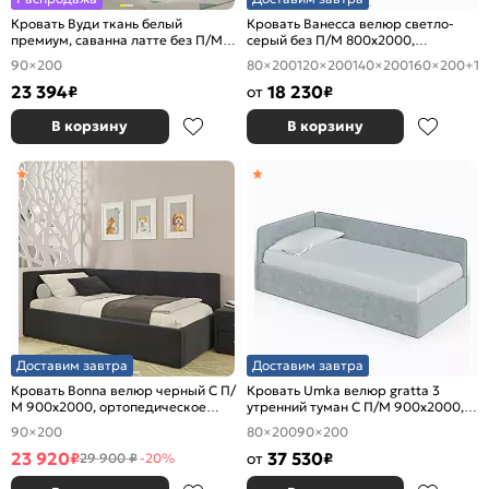
Кровать Вуди ткань белый
Кровать Ванесса велюр светло-
премиум, саванна латте без П/М
серый без П/М 800x2000,
900x2000, изголовье мягкое
изголовье мягкое
90×200
80×200
120×200
140×200
160×200
+1
23 394
18 230
₽
от
₽
В корзину
В корзину
Доставим завтра
Доставим завтра
Кровать Bonna велюр черный С П/
Кровать Umka велюр gratta 3
М 900x2000, ортопедическое
утренний туман С П/М 900x2000,
основание, изголовье мягкое
ортопедическое основание,
90×200
80×200
90×200
изголовье мягкое
23 920
37 530
₽
от
₽
29 900 ₽
-20%