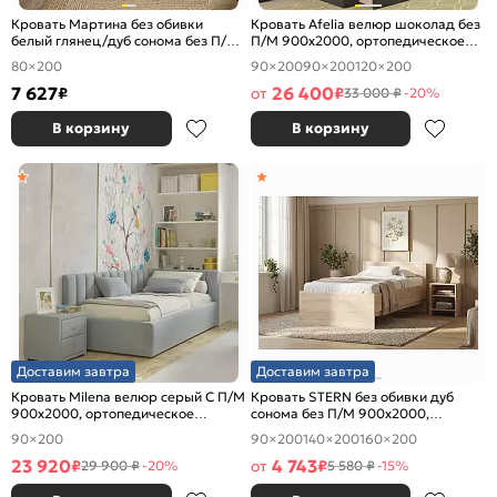
Кровать Мартина без обивки
Кровать Afelia велюр шоколад без
белый глянец/дуб сонома без П/М
П/М 900x2000, ортопедическое
800x2000, изголовье жесткое
основание, изголовье мягкое
80×200
90×200
90×200
120×200
7 627
26 400
₽
от
₽
33 000 ₽
-20%
В корзину
В корзину
Доставим завтра
Доставим завтра
Кровать Milena велюр серый С П/М
Кровать STERN без обивки дуб
900x2000, ортопедическое
сонома без П/М 900x2000,
основание, изголовье мягкое
изголовье жесткое
90×200
90×200
140×200
160×200
23 920
4 743
₽
от
₽
29 900 ₽
-20%
5 580 ₽
-15%