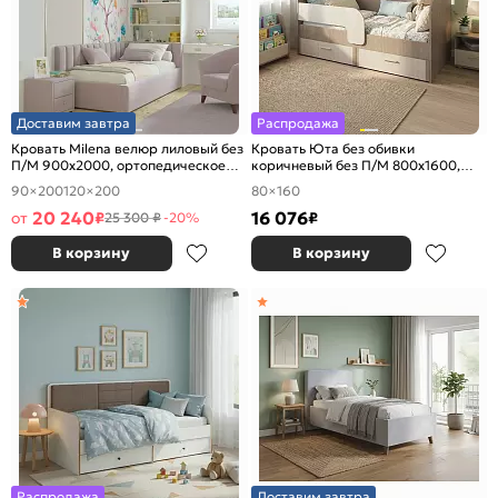
Доставим завтра
Распродажа
Кровать Milena велюр лиловый без
Кровать Юта без обивки
П/М 900x2000, ортопедическое
коричневый без П/М 800x1600,
основание, изголовье мягкое
изголовье жесткое
90×200
120×200
80×160
20 240
16 076
от
₽
₽
25 300 ₽
-20%
В корзину
В корзину
Распродажа
Доставим завтра