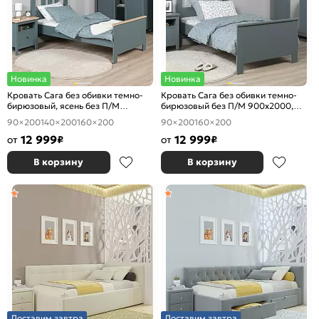
Новинка
Новинка
Кровать Сага без обивки темно-
Кровать Сага без обивки темно-
бирюзовый, ясень без П/М
бирюзовый без П/М 900x2000,
900x2000, ортопедическое
ортопедическое основание,
90×200
140×200
160×200
90×200
160×200
основание, изголовье жесткое
изголовье жесткое
12 999
12 999
от
₽
от
₽
В корзину
В корзину
Доставим завтра
Доставим завтра