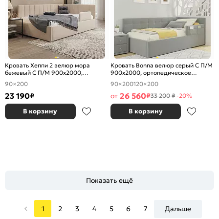
Кровать Хеппи 2 велюр мора
Кровать Bonna велюр серый С П/М
бежевый С П/М 900x2000,
900x2000, ортопедическое
изголовье мягкое
основание, изголовье мягкое
90×200
90×200
120×200
23 190
26 560
₽
от
₽
33 200 ₽
-20%
В корзину
В корзину
Показать ещё
1
2
3
4
5
6
7
Дальше