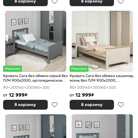
В корзину
В корзину
Новинка
Новинка
Кровать Сага без обивки серый без
Кровать Сага без обивки кашемир,
П/М 900x2000, ортопедическое
ясень без П/М 900x2000,
основание, изголовье жесткое
ортопедическое основание,
90×200
140×200
160×200
90×200
140×200
160×200
изголовье жесткое
12 999
12 999
от
₽
от
₽
В корзину
В корзину