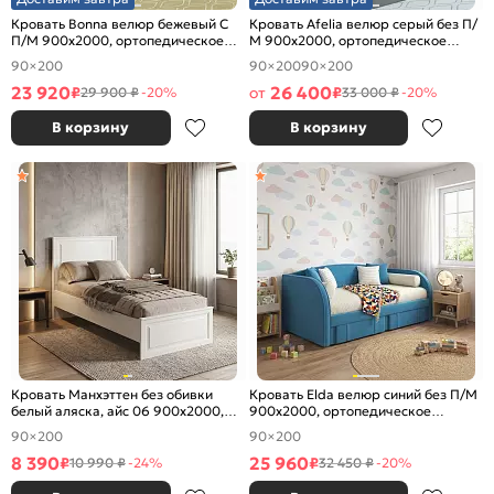
Кровать Bonna велюр бежевый С
Кровать Afelia велюр серый без П/
П/М 900x2000, ортопедическое
М 900x2000, ортопедическое
основание, изголовье мягкое
основание, изголовье мягкое
90×200
90×200
90×200
23 920
26 400
₽
от
₽
29 900 ₽
-20%
33 000 ₽
-20%
В корзину
В корзину
Кровать Манхэттен без обивки
Кровать Elda велюр синий без П/М
белый аляска, айс 06 900x2000,
900x2000, ортопедическое
без ортопедического основания,
основание, изголовье мягкое
90×200
90×200
изголовье жесткое
8 390
25 960
₽
₽
10 990 ₽
-24%
32 450 ₽
-20%