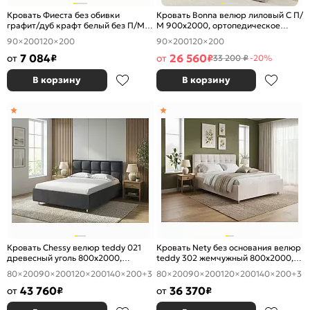
Кровать Фиеста без обивки
Кровать Bonna велюр лиловый С П/
графит/дуб крафт белый без П/М
М 900x2000, ортопедическое
900x2000, изголовье жесткое
основание, изголовье мягкое
90×200
120×200
90×200
120×200
7 084
26 560
от
₽
от
₽
33 200 ₽
-20%
В корзину
В корзину
Кровать Chessy велюр teddy 021
Кровать Nety без основания велюр
древесный уголь 800x2000,
teddy 302 жемчужный 800x2000,
изголовье мягкое
изголовье мягкое
80×200
90×200
120×200
140×200
+3
80×200
90×200
120×200
140×200
+3
43 760
36 370
от
₽
от
₽