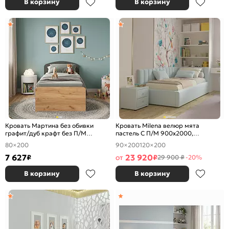
В корзину
В корзину
Кровать Мартина без обивки
Кровать Milena велюр мята
графит/дуб крафт без П/М
пастель С П/М 900x2000,
800x2000, изголовье жесткое
ортопедическое основание,
80×200
90×200
120×200
изголовье мягкое
7 627
23 920
₽
от
₽
29 900 ₽
-20%
В корзину
В корзину