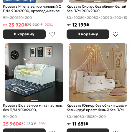
Кровать Milena велюр лиловый С
Кровать Сириус без обивки белый
П/М 900x2000, ортопедическое
без П/М 900x2000,
основание, изголовье мягкое
ортопедическое основание,
90×200
120×200
80×200
80×200
80×200
90×200
+13
изголовье жесткое
23 920
12 199
от
₽
от
₽
29 900 ₽
-20%
В корзину
В корзину
Кровать Elda велюр мята пастель
Кровать Юниор без обивки шарли
без П/М 900x2000,
белый/дуб крафт белый без П/М
ортопедическое основание,
800x1600, изголовье жесткое
90×200
80×160
80×180
80×200
изголовье мягкое
25 960
11 681
₽
от
₽
32 450 ₽
-20%