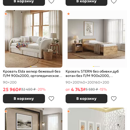
В корзину
В корзину
Кровать Elda велюр бежевый без
Кровать STERN без обивки дуб
П/М 900x2000, ортопедическое
вотан без П/М 900x2000,
основание, изголовье мягкое
изголовье жесткое
90×200
90×200
140×200
160×200
25 960
4 743
₽
от
₽
32 450 ₽
-20%
5 580 ₽
-15%
В корзину
В корзину