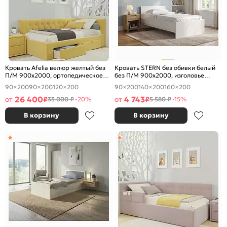
Кровать Afelia велюр желтый без
Кровать STERN без обивки белый
П/М 900x2000, ортопедическое
без П/М 900x2000, изголовье
основание, изголовье мягкое
жесткое
90×200
90×200
120×200
90×200
140×200
160×200
26 400
4 743
от
₽
от
₽
33 000 ₽
-20%
5 580 ₽
-15%
В корзину
В корзину