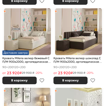
В корзину
В корзину
Доставим завтра
Кровать Milena велюр бежевый С
Кровать Milena велюр шоколад С
П/М 900x2000, ортопедическое
П/М 900x2000, ортопедическое
основание, изголовье мягкое
основание, изголовье мягкое
90×200
120×200
90×200
120×200
23 920
23 920
от
₽
от
₽
29 900 ₽
-20%
29 900 ₽
-20%
В корзину
В корзину