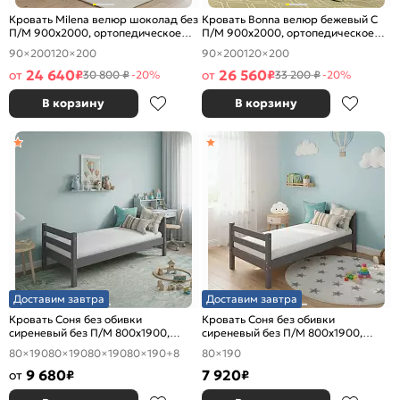
Кровать Milena велюр шоколад без
Кровать Bonna велюр бежевый С
П/М 900x2000, ортопедическое
П/М 900x2000, ортопедическое
основание, изголовье мягкое
основание, изголовье мягкое
90×200
120×200
90×200
120×200
24 640
26 560
от
₽
от
₽
30 800 ₽
-20%
33 200 ₽
-20%
В корзину
В корзину
Доставим завтра
Доставим завтра
Кровать Соня без обивки
Кровать Соня без обивки
сиреневый без П/М 800x1900,
сиреневый без П/М 800x1900,
ортопедическое основание,
изголовье жесткое
80×190
80×190
80×190
80×190
+8
80×190
изголовье жесткое
9 680
7 920
от
₽
₽