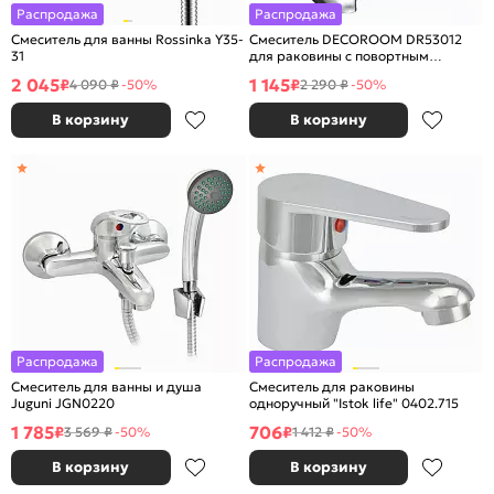
Распродажа
Распродажа
Смеситель для ванны Rossinka Y35-
Смеситель DECOROOM DR53012
31
для раковины с повортным
изливом
2 045
1 145
₽
₽
4 090 ₽
-50%
2 290 ₽
-50%
В корзину
В корзину
Распродажа
Распродажа
Смеситель для ванны и душа
Смеситель для раковины
Juguni JGN0220
одноручный "Istok life" 0402.715
1 785
706
₽
₽
3 569 ₽
-50%
1 412 ₽
-50%
В корзину
В корзину