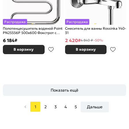
Распродажа
Распродажа
Полотенцесушитель водяной Point
Смеситель для ванны Rossinka Y40-
PN25556P 500x600 Фокстрот с
31
полкой, хром
6 184
2 420
₽
₽
4 840 ₽
-50%
В корзину
В корзину
Показать ещё
1
2
3
4
5
Дальше