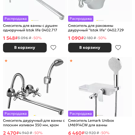
Распродажа
Распродажа
Смеситель для ванны с душем
Смеситель для раковины
одноручный Istok life 0402.717
двуручный "Istok life" 0402.729
1 548
1 090
₽
₽
3 096 ₽
-50%
2 180 ₽
-50%
В корзину
В корзину
Распродажа
Распродажа
Смеситель двуручный для ванны с
Смеситель Lemark Unibox
плоским изливом 350 мм, хром
LM6914CW для ванны
2 470
6 460
₽
₽
4 940 ₽
-50%
12 920 ₽
-50%