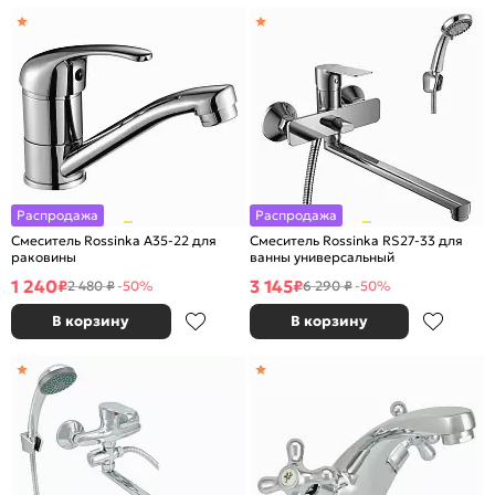
Распродажа
Распродажа
Смеситель Rossinka A35-22 для
Смеситель Rossinka RS27-33 для
раковины
ванны универсальный
1 240
3 145
₽
₽
2 480 ₽
-50%
6 290 ₽
-50%
В корзину
В корзину