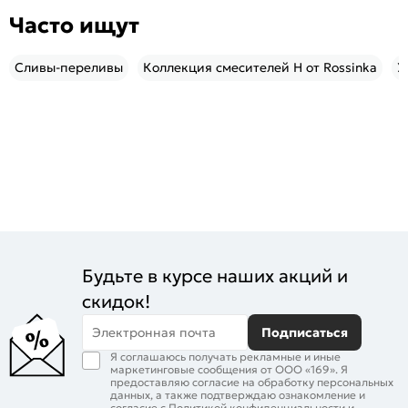
Часто ищут
Сливы-переливы
Коллекция смесителей H от Rossinka
У
Будьте в курсе наших акций и
скидок!
Электронная почта
Подписаться
Я соглашаюсь получать рекламные и иные
маркетинговые сообщения от ООО «169». Я
предоставляю согласие на обработку персональных
данных, а также подтверждаю ознакомление и
согласие с
Политикой конфиденциальности
и