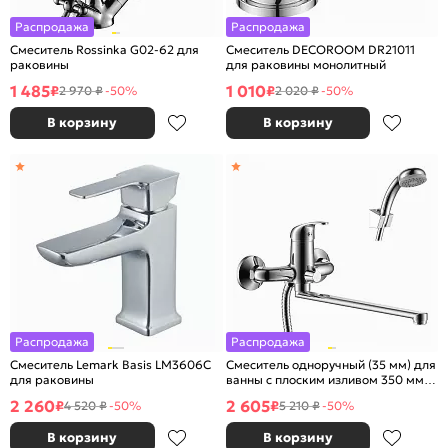
Распродажа
Распродажа
Смеситель Rossinka G02-62 для
Смеситель DECOROOM DR21011
раковины
для раковины монолитный
1 485
1 010
₽
₽
2 970 ₽
-50%
2 020 ₽
-50%
В корзину
В корзину
Распродажа
Распродажа
Смеситель Lemark Basis LM3606C
Смеситель одноручный (35 мм) для
для раковины
ванны с плоским изливом 350 мм,
хром
2 260
2 605
₽
₽
4 520 ₽
-50%
5 210 ₽
-50%
В корзину
В корзину