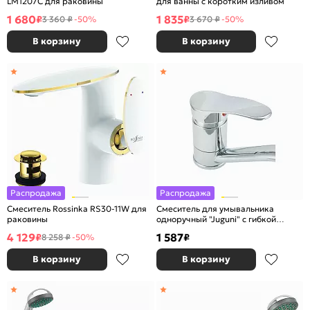
LM1207C для раковины
для ванны с коротким изливом
1 680
1 835
₽
₽
3 360 ₽
-50%
3 670 ₽
-50%
В корзину
В корзину
Распродажа
Распродажа
Смеситель Rossinka RS30-11W для
Смеситель для умывальника
раковины
одноручный "Juguni" с гибкой
подводкой
4 129
1 587
₽
₽
8 258 ₽
-50%
В корзину
В корзину