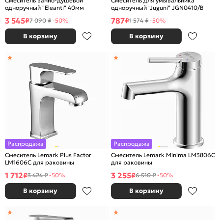
Смеситель ванно-душевой
Смеситель для умывальника
одноручный "Eleanti" 40мм
одноручный "Juguni" JGN0410/В
3 545
787
₽
₽
7 090 ₽
-50%
1 574 ₽
-50%
В корзину
В корзину
Распродажа
Распродажа
Смеситель Lemark Plus Factor
Смеситель Lemark Minima LM3806C
LM1606C для раковины
для раковины
1 712
3 255
₽
₽
3 424 ₽
-50%
6 510 ₽
-50%
В корзину
В корзину