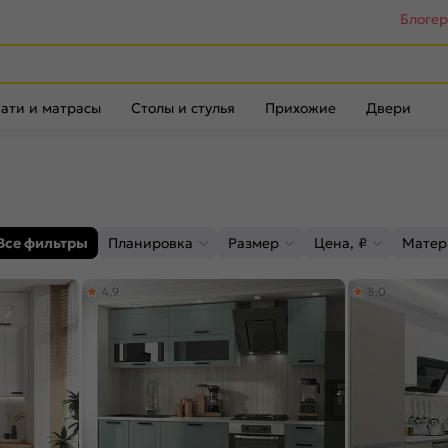
Блоге
ати и матрасы
Столы и стулья
Прихожие
Двери
Все фильтры
Планировка
Размер
Цена, ₽
Матер
4,9
5,0