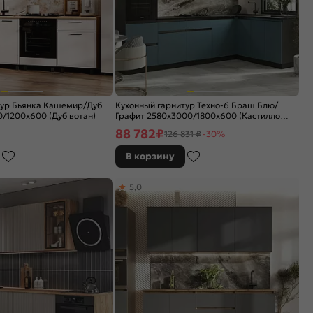
тур Бьянка Кашемир/Дуб
Кухонный гарнитур Техно-6 Браш Блю/
/1200x600 (Дуб вотан)
Графит 2580x3000/1800x600 (Кастилло
темный)
88 782
₽
126 831 ₽
-30%
В корзину
5,0