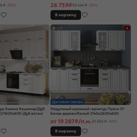
26 739
₽
3 ₽
-30%
33 424 ₽
-20%
В корзину
4,9
Доставим завтра
тур Бьянка Кашемир/Дуб
Модульный кухонный гарнитур Прага-01
/1600x600 (Дуб вотан)
Белое дерево/Белый 2140x2600x600
от
19 287
₽/п.м.
27 552 ₽
-30%
В корзину