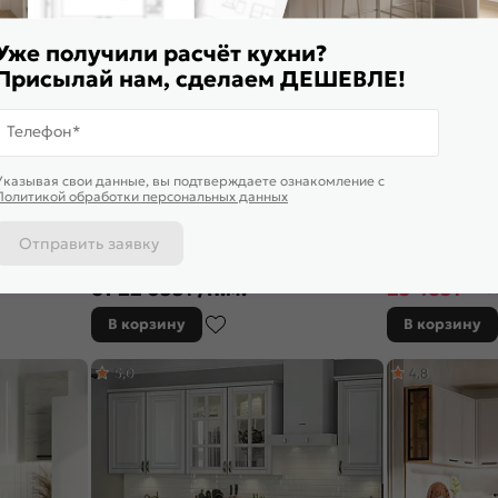
Уже получили расчёт кухни?
Присылай нам, сделаем ДЕШЕВЛЕ!
Телефон*
Указывая свои данные, вы подтверждаете ознакомление c
Политикой обработки персональных данных
Отправить заявку
 Прага-07
Модульный кухонный гарнитур Ницца-02
Кухонный гарнит
00/1490x600
Дуб оливковый/Белый 2140x3300x600
Белый 2140x1800
от
22 655
₽/п.м.
23 483
₽
29 3
В корзину
В корзину
5,0
4,8