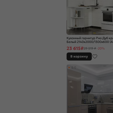
Вотан
Гейнсборо Силк
Голдэн Пэлас
Голубой
Горчица софт
Гранатовый металлик
Графит
Кухонный гарнитур Рио Дуб кр
Графит глянец
Белый 2140x2000/1300x600 (А
Графит Софт
23 615
₽
29 519 ₽
-20%
Графит софт NEW
В корзину
Дуб Вотан
Дуб галифакс
5,0
Дуб Крафт
Дуб Крафт Белый
Дуб крем
Дуб оливковый
Дуб песочный
Дуб серый
Дуб сонома
Ель Карпатская