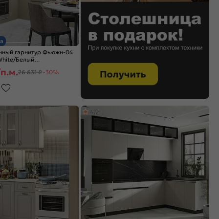
а
нный гарнитур Фьюжн-04
 White/Белый
x600
п.м.
26 631 ₽
-30%
4,9