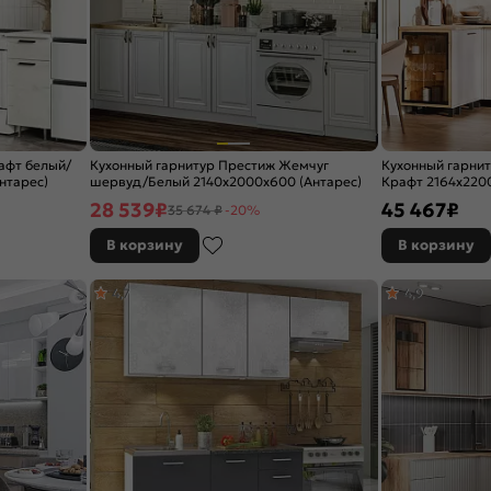
афт белый/
Кухонный гарнитур Престиж Жемчуг
Кухонный гарни
нтарес)
шервуд/Белый 2140x2000x600 (Антарес)
Крафт 2164x2200
28 539
₽
45 467
₽
35 674 ₽
-20%
В корзину
В корзину
4,7
4,9