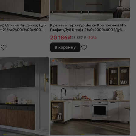
тур Оливия Кашемир, Дуб
Кухонный гарнитур Челси Компоновка №2
т 2164x2400/1400x600
Графит/Дуб Крафт 2140x2000x600 (Дуб
вотан)
20 186
₽
28 837 ₽
-30%
В корзину
4,8