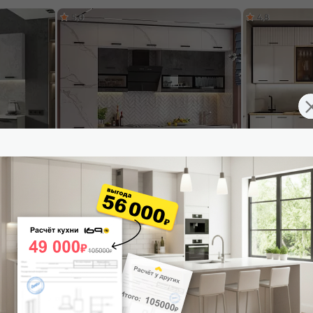
5,0
4,8
светлый,
Кухонный гарнитур Техно Мрамор белый
Кухонный гарни
00x600
софт, Бетон графит/Белый 2500x3000x600
Крафт 2500x260
(Антарес)
53 808
₽
42 348
₽
В корзину
В корзину
5,0
4,9