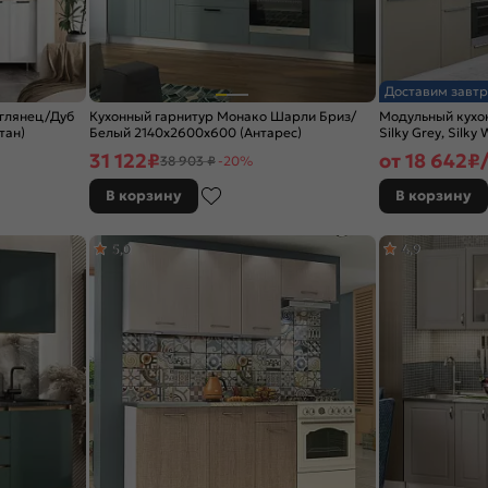
Доставим завтр
 глянец/Дуб
Кухонный гарнитур Монако Шарли Бриз/
Модульный кухо
тан)
Белый 2140x2600x600 (Антарес)
Silky Grey, Silky
2140x2500/1800
31 122
₽
от
18 642
₽/
38 903 ₽
-20%
В корзину
В корзину
5,0
4,9