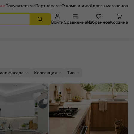
рам
Покупателям
Партнёрам
О компании
Адреса магазинов
Войти
Сравнение
Избранное
Корзина
иал фасада
Коллекция
Тип