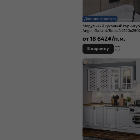
Железный камень
Жемчуг шервуд
Золотой
Доставим завтра
Изумруд
Модульный кухонный гарниту
Изумрудный
Angel, Gallant/Белый 2140x25
Камень светлый
от
18 642
₽/п.м.
Камень темный
Капучино
В корзину
Кашемир
Кварц грей
4,8
Коко Фаталь
Крослайн карамель
Крослайн латте
Лагуна софт
Лайм глянец
Магнолия
Магнолия матовый
Мальта
Мальта Грей
Маренго Силк
Марсала глянец