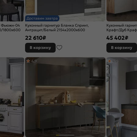
Доставим завтра
р Фьюжн-04
Кухонный гарнитур Бланка Спринт,
Кухонный гарни
00/1800x600
Антрацит/Белый 2154x2000x600
Крафт/Дуб Краф
(Дуб вотан)
22 610
₽
45 402
₽
В корзину
В корзину
4,9
4,9