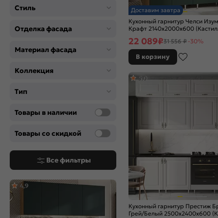
Цвет
Стиль
Доставим завтра
Angel
Кухонный гарнитур Челси Изу
Anthracite
Отделка фасада
Крафт 2140x2000x600 (Кастил
Blanco
22 089
₽
31 556 ₽
-30%
Материал фасада
Brown Casella Oak 2S
В корзину
Brown Dreamline
Коллекция
Cappuccino Softwood
5,0
Cappuccino Veralinga
Тип
Cappuccino Wood
Cashmere In 2S
Товары в наличии
Clay Silk
Cream Silk
Товары со скидкой
Cream Silkwood
Gallant
Graphite
Все фильтры
Graphite Softwood
Grey
4,9
Grey Silk
Grey Silkwood
Кухонный гарнитур Престиж Б
Grey Softwood
Грей/Белый 2500x2400x600 (К