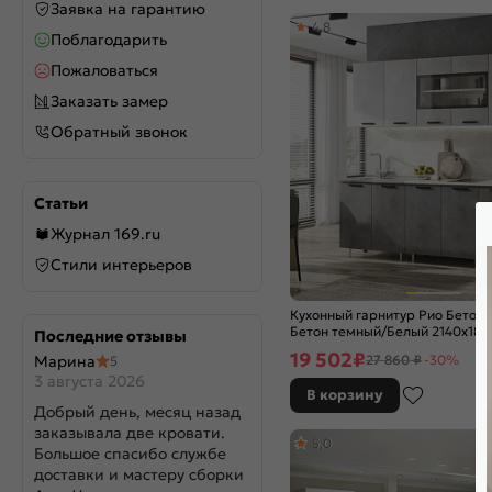
Заявка на гарантию
White In 2S
4,8
Поблагодарить
White Silk
White Silkwood
Пожаловаться
White Softwood
Заказать замер
Wotan Oak 2S
Обратный звонок
Агат
Айленд Силк
Аквамарин
Статьи
Альбион софт
Журнал 169.ru
Амбер
Стили интерьеров
Антрацит
Атлантик софт
Кухонный гарнитур Рио Бетон 
Атласный серый
Бетон темный/Белый 2140x18
Последние отзывы
Бежевый металлик
(Антарес)
19 502
₽
Марина
27 860 ₽
-30%
5
Белая текстурная
3 августа 2026
Белое дерево
В корзину
Добрый день, месяц назад
Белый
заказывала две кровати.
Белый глянец
5,0
Большое спасибо службе
Белый глянцевый
доставки и мастеру сборки
Белый матовый