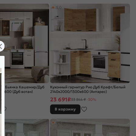
5,0
тур Бьянка Кашемир/Дуб
Кухонный гарнитур Рио Дуб Крафт/Белый
0x600 (Дуб вотан)
2140x2000/1300x600 (Антарес)
23 691
₽
33 844 ₽
-30%
В корзину
4,8