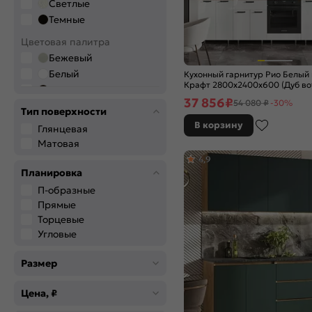
Светлые
Темные
Цветовая палитра
Бежевый
Белый
Кухонный гарнитур Рио Белый
Крафт 2800x2400x600 (Дуб во
Венге
37 856
₽
54 080 ₽
-30%
Голубой
Тип поверхности
Графитовый
В корзину
Глянцевая
Дерево
Матовая
Желтый
4,9
Зелёный
Планировка
Золото
П-образные
Коричневый
Прямые
Красный
Торцевые
Угловые
Розовый
Салатовый
Размер
Серый
Синий
Цена, ₽
Черный