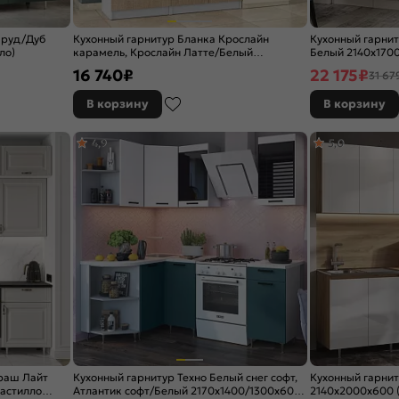
мруд/Дуб
Кухонный гарнитур Бланка Крослайн
Кухонный гарнит
ло)
карамель, Крослайн Латте/Белый
Белый 2140x1700
2155x2000x600
16 740
₽
22 175
₽
31 67
В корзину
В корзину
4,9
5,0
раш Лайт
Кухонный гарнитур Техно Белый снег софт,
Кухонный гарнит
астилло
Атлантик софт/Белый 2170x1400/1300x600
2140x2000x600 (