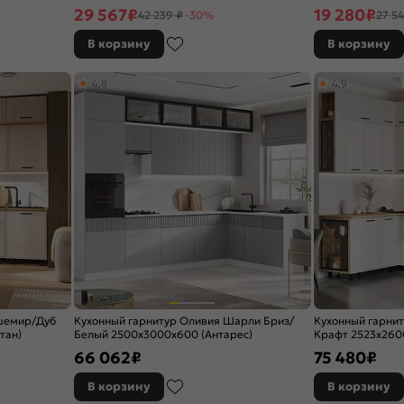
(Антарес)
29 567
₽
19 280
₽
42 239 ₽
-30%
27 54
В корзину
В корзину
4,8
4,9
ашемир/Дуб
Кухонный гарнитур Оливия Шарли Бриз/
Кухонный гарни
тан)
Белый 2500x3000x600 (Антарес)
Крафт 2523x2600
66 062
₽
75 480
₽
В корзину
В корзину