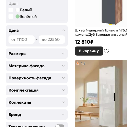
Цвет
Белый
Зелёный
Цена
Шкаф 1-дверный Тризиль 476.
камень/Дуб Барокко янтарны
-
12 810
₽
В корзину
Размеры
4,8
Материал фасада
Поверхность фасада
Комплектация
Коллекция
Бренд
Товары в наличии