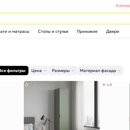
Блоге
ати и матрасы
Столы и стулья
Прихожие
Двери
Все фильтры
Цена
Размеры
Материал фасада
4,9
4,8