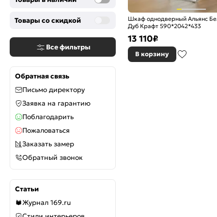
Шкаф однодверный Альянс Бе
Товары со скидкой
Дуб Крафт 590*2042*433
13 110
₽
Все фильтры
В корзину
Обратная связь
Письмо директору
Заявка на гарантию
Поблагодарить
Пожаловаться
Заказать замер
Обратный звонок
Статьи
Журнал 169.ru
Стили интерьеров