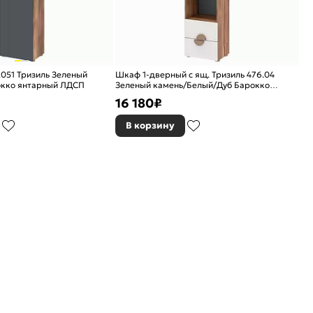
051 Тризиль Зеленый
Шкаф 1-дверный с ящ. Тризиль 476.04
окко янтарный ЛДСП
Зеленый камень/Белый/Дуб Барокко
янтарный
16 180
₽
В корзину