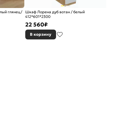
лый глянец/
Шкаф Лорена дуб вотан / белый
412*601*2300
22 560
₽
В корзину