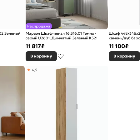
Распродажа
02 Зеленый
Марвэл Шкаф-пенал 16.316.01 Темно -
Шкаф 448x346x2
й
серый U2601, Дымчатый Зеленый K521
камень/дуб бар
11 817
₽
11 100
₽
В корзину
В корзину
4,9