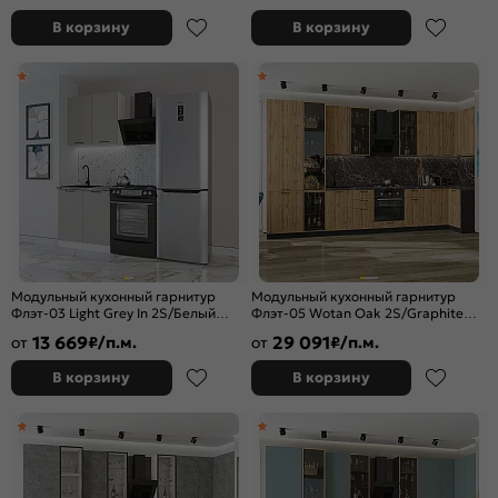
В корзину
В корзину
Модульный кухонный гарнитур
Модульный кухонный гарнитур
Флэт-03 Light Grey In 2S/Белый
Флэт-05 Wotan Oak 2S/Graphite
2140x800x600
2340x4000/1000x600 Полки
13 669
29 091
от
₽/п.м.
от
₽/п.м.
стекло
В корзину
В корзину