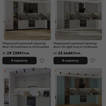
Модульный кухонный гарнитур
Модульный кухонный гарнитур
Флэт-05 Cashmere In 2S/Graphite
Флэт-05 Light Grey In 2S/Белый
2340x4000/1000x600
2340x4000/1000x600
29 259
25 446
от
₽/п.м.
от
₽/п.м.
В корзину
В корзину