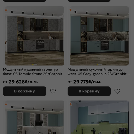
Модульный кухонный гарнитур
Модульный кухонный гарнитур
Флэт-05 Temple Stone 2S/Graphite
Флэт-05 Grey-green In 2S/Graphite
2340x4000/1000x600
2340x4000/1000x600 Полки
29 628
29 775
от
₽/п.м.
от
₽/п.м.
стекло
В корзину
В корзину