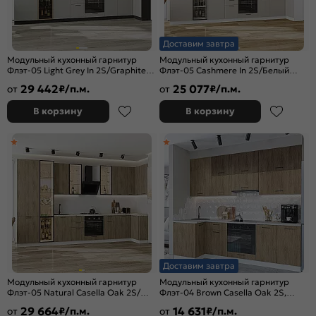
Доставим завтра
Модульный кухонный гарнитур
Модульный кухонный гарнитур
Флэт-05 Light Grey In 2S/Graphite
Флэт-05 Cashmere In 2S/Белый
2340x4000/1000x600
2340x4000/1000x600
29 442
25 077
от
₽/п.м.
от
₽/п.м.
В корзину
В корзину
Доставим завтра
Модульный кухонный гарнитур
Модульный кухонный гарнитур
Флэт-05 Natural Casella Oak 2S/
Флэт-04 Brown Casella Oak 2S,
Белый 2340x4000/1000x600 Полки
Natural Casella Oak 2S/Белый
29 664
14 631
от
₽/п.м.
от
₽/п.м.
стекло
2340x1000/2500x600