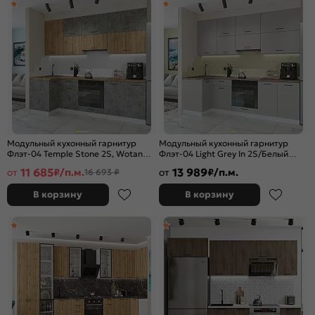
Модульный кухонный гарнитур
Модульный кухонный гарнитур
Флэт-04 Temple Stone 2S, Wotan
Флэт-04 Light Grey In 2S/Белый
Oak 2S/Белый
2340x1000/2500x600
11 685
13 989
от
₽/п.м.
от
₽/п.м.
16 693 ₽
2340x1000/2500x600
В корзину
В корзину