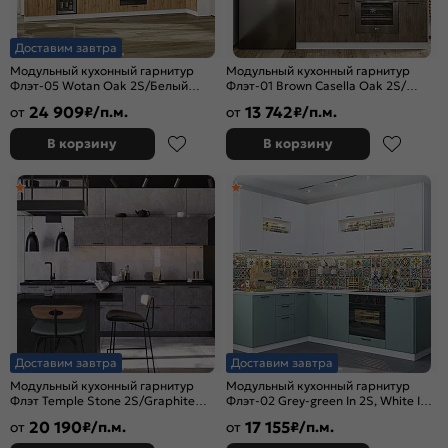
Доставим завтра
Модульный кухонный гарнитур
Модульный кухонный гарнитур
Флэт-05 Wotan Oak 2S/Белый
Флэт-01 Brown Casella Oak 2S/
2340x4000/1000x600 Полки
Белый 2140x2600x600
24 909
13 742
от
₽/п.м.
от
₽/п.м.
стекло
В корзину
В корзину
Доставим завтра
Доставим завтра
Модульный кухонный гарнитур
Модульный кухонный гарнитур
Флэт Temple Stone 2S/Graphite
Флэт-02 Grey-green In 2S, White In
1876x3000x478
2S/Белый 2340x1700/2400x600
20 190
17 155
от
₽/п.м.
от
₽/п.м.