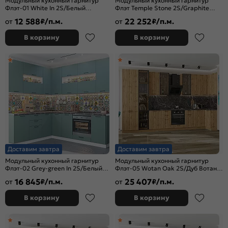
Модульный кухонный гарнитур
Модульный кухонный гарнитур
Флэт-01 White In 2S/Белый
Флэт Temple Stone 2S/Graphite
2140x2600x600
2330x2300x600
12 588
22 252
от
₽/п.м.
от
₽/п.м.
В корзину
В корзину
Доставим завтра
Доставим завтра
Модульный кухонный гарнитур
Модульный кухонный гарнитур
Флэт-02 Grey-green In 2S/Белый
Флэт-05 Wotan Oak 2S/Дуб Вотан
2340x2390/1700x600
2340x4000/1000x600 Полки
16 845
25 407
от
₽/п.м.
от
₽/п.м.
стекло
В корзину
В корзину