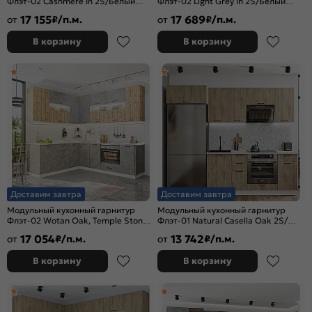
Флэт-02 Cashmere In 2S/Белый
Флэт-02 Light Grey In 2S/Белый
2340x1700/2400x600
2340x1700/2400x600
17 155
17 689
от
₽/п.м.
от
₽/п.м.
В корзину
В корзину
Доставим завтра
Доставим завтра
Модульный кухонный гарнитур
Модульный кухонный гарнитур
Флэт-02 Wotan Oak, Temple Stone/
Флэт-01 Natural Casella Oak 2S/
Белый 2340x2390/1700x600
Белый 2140x2600x600
17 054
13 742
от
₽/п.м.
от
₽/п.м.
В корзину
В корзину