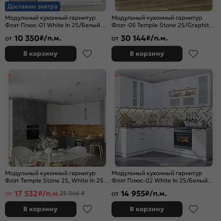
Доставим завтра
Модульный кухонный гарнитур
Модульный кухонный гарнитур
Флэт Плюс-01 White In 2S/Белый
Флэт-05 Temple Stone 2S/Graphite
2140x1800x478
2340x4000/1000x600 Полки
10 350
30 144
от
₽/п.м.
от
₽/п.м.
стекло
В корзину
В корзину
Модульный кухонный гарнитур
Модульный кухонный гарнитур
Флэт Temple Stone 2S, White In 2S/
Флэт Плюс-02 White In 2S/Белый
Белый 2330x3400/2400x600
2340x1700/2400x600
17 532
14 955
от
₽/п.м.
от
₽/п.м.
25 046 ₽
В корзину
В корзину