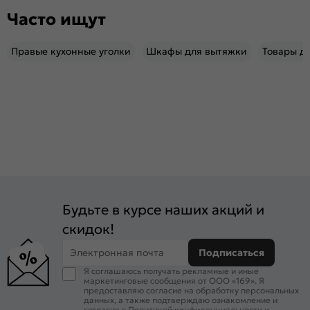
Часто ищут
Правые кухонные уголки
Шкафы для вытяжки
Товары д
Будьте в курсе наших акций и
скидок!
Электронная почта
Подписаться
Я соглашаюсь получать рекламные и иные
маркетинговые сообщения от ООО «169». Я
предоставляю согласие на обработку персональных
данных, а также подтверждаю ознакомление и
согласие с
Политикой конфиденциальности
и