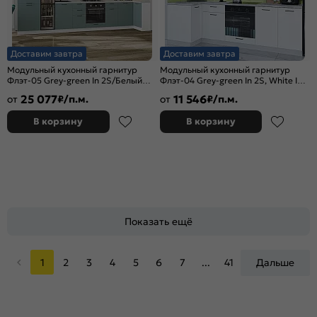
Доставим завтра
Доставим завтра
Модульный кухонный гарнитур
Модульный кухонный гарнитур
Флэт-05 Grey-green In 2S/Белый
Флэт-04 Grey-green In 2S, White In
2340x4000/1000x600
2S/Белый 2340x1000/2500x600
25 077
11 546
от
₽/п.м.
от
₽/п.м.
В корзину
В корзину
Показать ещё
1
2
3
4
5
6
7
...
41
Дальше