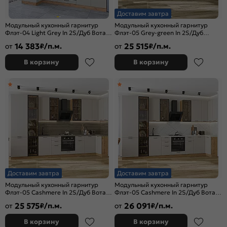
Доставим завтра
Модульный кухонный гарнитур
Модульный кухонный гарнитур
Флэт-04 Light Grey In 2S/Дуб Вотан
Флэт-05 Grey-green In 2S/Дуб
2340x1000/2500x600
Вотан 2340x4000/1000x600 Полки
14 383
25 515
от
₽/п.м.
от
₽/п.м.
стекло
В корзину
В корзину
Доставим завтра
Доставим завтра
Модульный кухонный гарнитур
Модульный кухонный гарнитур
Флэт-05 Cashmere In 2S/Дуб Вотан
Флэт-05 Cashmere In 2S/Дуб Вотан
2340x4000/1000x600
2340x4000/1000x600 Полки
25 575
26 091
от
₽/п.м.
от
₽/п.м.
стекло
В корзину
В корзину