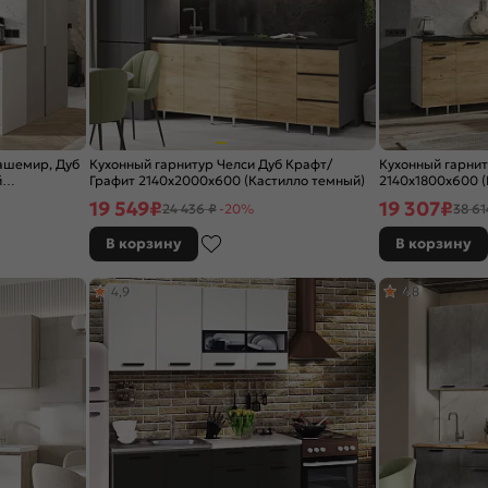
ашемир, Дуб
Кухонный гарнитур Челси Дуб Крафт/
Кухонный гарни
й
Графит 2140x2000x600 (Кастилло темный)
2140x1800x600 (
19 549
₽
19 307
₽
24 436 ₽
-20%
38 61
В корзину
В корзину
4,9
4,8