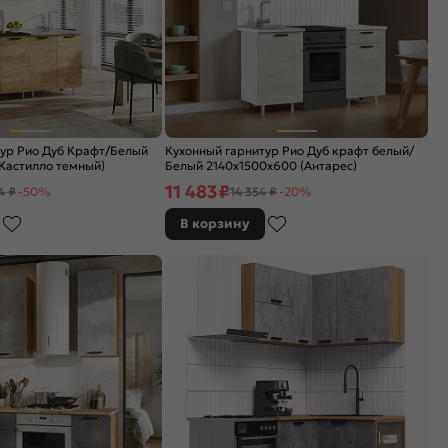
тур Рио Дуб Крафт/Белый
Кухонный гарнитур Рио Дуб крафт белый/
Кастилло темный)
Белый 2140x1500x600 (Антарес)
11 483
₽
4 ₽
-50%
14 354 ₽
-20%
В корзину