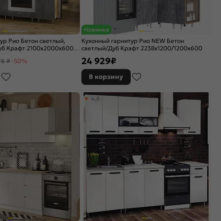
Новинка
ур Рио Бетон светлый,
Кухонный гарнитур Рио NEW Бетон
уб Крафт 2100x2000x600
светлый/Дуб Крафт 2238x1200/1200x600
24 929
₽
76 ₽
-50%
В корзину
4,8