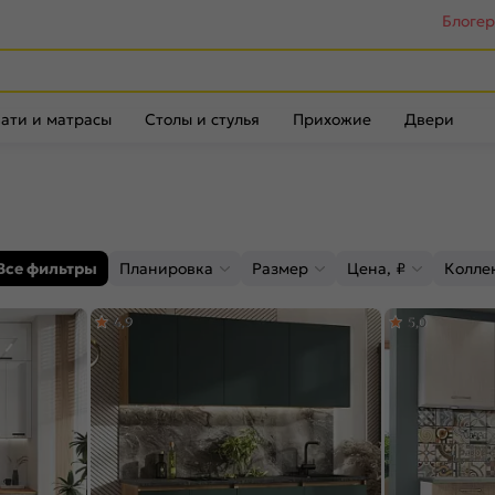
Блоге
ати и матрасы
Столы и стулья
Прихожие
Двери
Все фильтры
Планировка
Размер
Цена, ₽
Колле
4,9
5,0