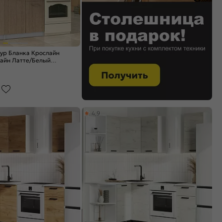
ур Бланка Крослайн
лайн Латте/Белый
4,9