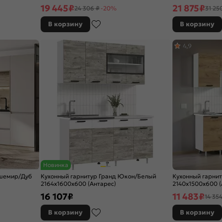
19 445
₽
21 875
₽
24 306 ₽
-20%
31 25
В корзину
В корзину
4,9
Новинка
ашемир/Дуб
Кухонный гарнитур Гранд Юкон/Белый
Кухонный гарни
2164x1600x600 (Антарес)
2140x1500x600 (
16 107
₽
11 483
₽
14 354
В корзину
В корзину