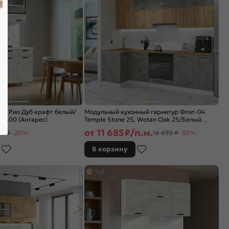
ур Рио Дуб крафт белый/
Модульный кухонный гарнитур Флэт-04
x600 (Антарес)
Temple Stone 2S, Wotan Oak 2S/Белый
2340x1000/2500x600
от
11 685
₽/п.м.
43 ₽
-20%
16 693 ₽
-30%
В корзину
5,0