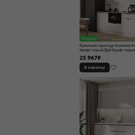
Новинка
Кухонный гарнитур Камелия К
Крафт серый/Дуб Крафт серы
2497x1800x600 (Дуб вотан)
25 967
₽
В корзину
4,9