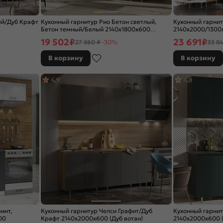
ый/Дуб Крафт
Кухонный гарнитур Рио Бетон светлый,
Кухонный гарни
Бетон темный/Белый 2140x1800x600
2140x2000/1300x
(Антарес)
19 502
₽
23 691
₽
27 860 ₽
-30%
33 84
В корзину
В корзину
4,9
4,8
инт,
Кухонный гарнитур Челси Графит/Дуб
Кухонный гарни
00
Крафт 2140x2000x600 (Дуб вотан)
2140x2000x600 (