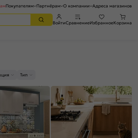
рам
Покупателям
Партнёрам
О компании
Адреса магазинов
Войти
Сравнение
Избранное
Корзина
кция
Тип