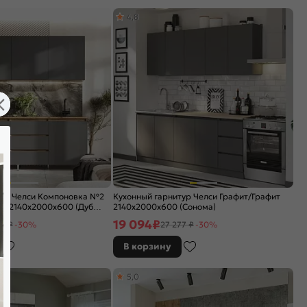
4,8
тур Челси Компоновка №2
Кухонный гарнитур Челси Графит/Графит
фт 2140x2000x600 (Дуб
2140x2000x600 (Сонома)
19 094
₽
37 ₽
-30%
27 277 ₽
-30%
В корзину
5,0