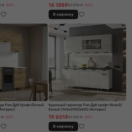
16 188
₽
0 ₽
-30%
32 376 ₽
-50%
В корзину
4,9
тур Рио Дуб Крафт/Белый
Кухонный гарнитур Рио Дуб крафт белый/
Антарес)
Белый 2140x2000x600 (Антарес)
19 601
₽
 ₽
-20%
24 501 ₽
-20%
В корзину