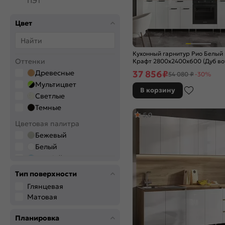
ПЭТ
Цвет
Кухонный гарнитур Рио Белый
Оттенки
Крафт 2800x2400x600 (Дуб во
37 856
₽
Древесные
54 080 ₽
-30%
Мультицвет
В корзину
Светлые
Темные
5,0
Цветовая палитра
Бежевый
Белый
Голубой
Графитовый
Тип поверхности
Дерево
Глянцевая
Желтый
Матовая
Зелёный
Коричневый
Планировка