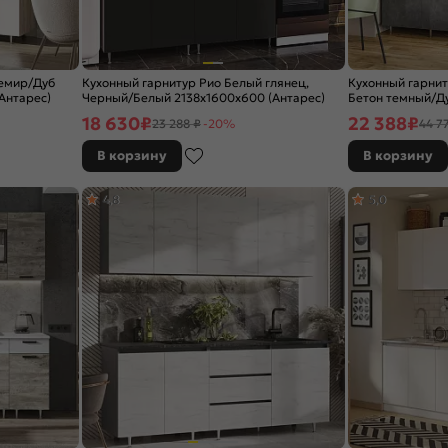
шемир/Дуб
Кухонный гарнитур Рио Белый глянец,
Кухонный гарнит
Антарес)
Черный/Белый 2138x1600x600 (Антарес)
Бетон темный/Д
(Дуб вотан)
18 630
₽
22 388
₽
23 288 ₽
-20%
44 7
В корзину
В корзину
4,8
5,0