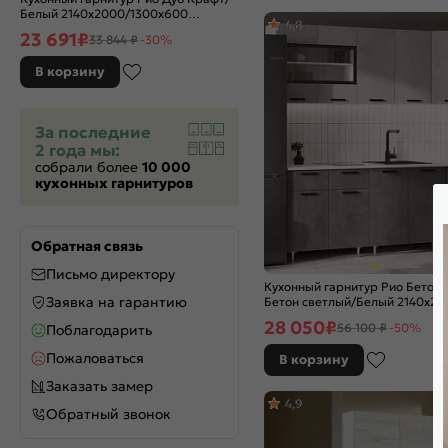
Крафт табачный
Белый 2140x2000/1300x600
Крослайн карамель
4,8
(Антарес)
23 691
₽
33 844 ₽
-30%
Крослайн латте
Серебро
В корзину
Серый Диамант
Серый уголь
Синий
За последние
2 года мы:
Сосна касцина
собрали более
10 000
Спринт
кухонных гарнитуров
Сумеречный голубой
Черный
Чёрный глянец
Обратная связь
Шелковый камень
Письмо директору
Шимо Светлый
Кухонный гарнитур Рио Бетон 
Заявка на гарантию
Юкон
Бетон светлый/Белый 2140x2
(Антарес)
Ясень Анкор светлый
28 050
₽
56 100 ₽
-50%
Поблагодарить
Ясень шимо светлый
Пожаловаться
В корзину
Ясень шимо тёмный
Заказать замер
4,9
Обратный звонок