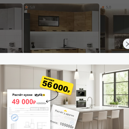
5,0
5,0
темный,
Кухонный гарнитур Рио Дуб Крафт/Белый
Кухонный гарни
200/1000x600
2140x2400/1000x600 (Антарес)
Графит/Дуб Кра
вотан)
29 910
₽
20 186
₽
42 729 ₽
-30%
28 8
В корзину
В корзину
4,8
5,0