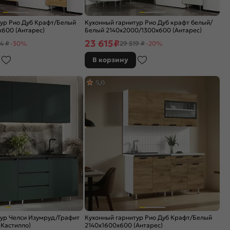
тур Рио Дуб Крафт/Белый
Кухонный гарнитур Рио Дуб крафт белый/
600 (Антарес)
Белый 2140x2000/1300x600 (Антарес)
23 615
₽
4 ₽
-30%
29 519 ₽
-20%
В корзину
5,0
тур Челси Изумруд/Графит
Кухонный гарнитур Рио Дуб Крафт/Белый
Кастилло)
2140x1600x600 (Антарес)