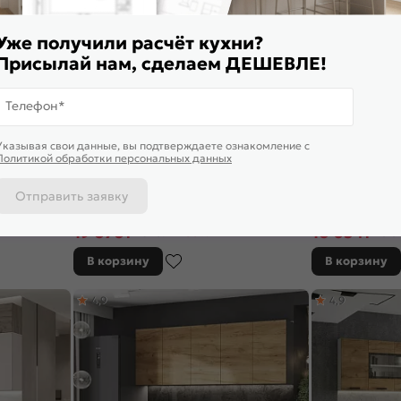
Уже получили расчёт кухни?
Присылай нам, сделаем ДЕШЕВЛЕ!
Телефон*
Указывая свои данные, вы подтверждаете ознакомление c
Политикой обработки персональных данных
Отправить заявку
афт белый/
Кухонный гарнитур Рио Дуб Крафт/Белый
Кухонный гарнит
с)
2140x2000x600 (Антарес)
Белый 2140x1600
19 676
₽
16 034
₽
28 109 ₽
-30%
20 0
В корзину
В корзину
4,9
4,9