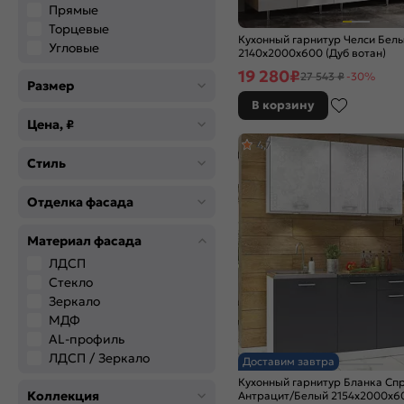
Розовый
Прямые
Серый
Торцевые
Кухонный гарнитур Челси Бел
Синий
Угловые
2140x2000x600 (Дуб вотан)
Хром
19 280
₽
27 543 ₽
-30%
Размер
Черный
В корзину
Цвет
Цена, ₽
Brown Casella Oak 2S
4,7
Cashmere In 2S
Стиль
Graphite
Grey Softwood
Отделка фасада
Grey-green In 2S
Light Grey In 2S
Материал фасада
Natural Casella Oak 2S
ЛДСП
Temple Stone 2S
Стекло
White In 2S
Зеркало
Wotan Oak 2S
МДФ
Антрацит
AL-профиль
ЛДСП / Зеркало
Белый
Доставим завтра
Белый глянец
Кухонный гарнитур Бланка Спр
Коллекция
Антрацит/Белый 2154x2000x6
Белый снег