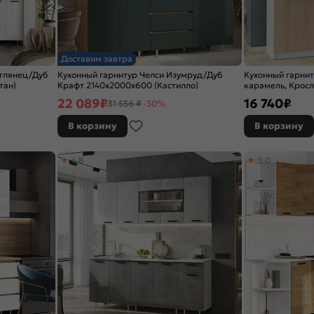
Доставим завтра
 глянец/Дуб
Кухонный гарнитур Челси Изумруд/Дуб
Кухонный гарнит
тан)
Крафт 2140x2000x600 (Кастилло)
карамель, Крос
2155x2000x600
22 089
₽
16 740
₽
31 556 ₽
-30%
В корзину
В корзину
4,8
5,0