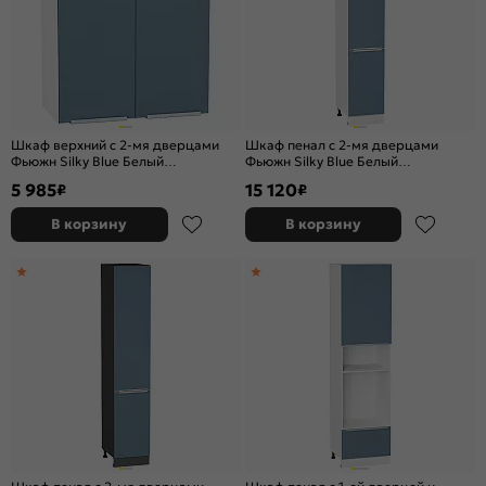
Шкаф верхний с 2-мя дверцами
Шкаф пенал с 2-мя дверцами
Фьюжн Silky Blue Белый
Фьюжн Silky Blue Белый
716*600*320
2132*400*576
5 985
15 120
₽
₽
В корзину
В корзину