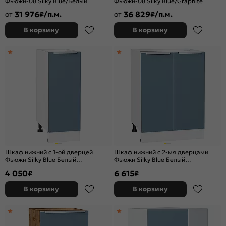
Фьюжн-08 Silky Blue/Белый
Фьюжн-08 Silky Blue/Graphite
2340x3400x600
2340x3400x600 Полки стекло
31 976
36 829
от
₽/п.м.
от
₽/п.м.
В корзину
В корзину
Шкаф нижний с 1-ой дверцей
Шкаф нижний с 2-мя дверцами
Фьюжн Silky Blue Белый
Фьюжн Silky Blue Белый
816*300*480
816*600*480
4 050
6 615
₽
₽
В корзину
В корзину