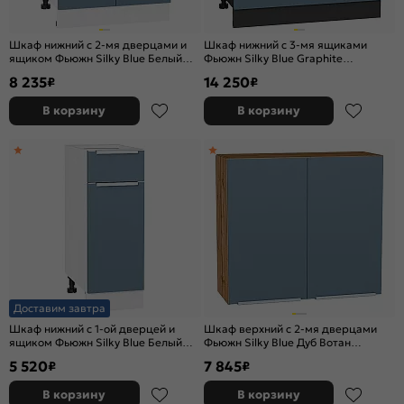
Шкаф нижний с 2-мя дверцами и
Шкаф нижний с 3-мя ящиками
ящиком Фьюжн Silky Blue Белый
Фьюжн Silky Blue Graphite
816*600*480
816*800*480
8 235
14 250
₽
₽
В корзину
В корзину
Доставим завтра
Шкаф нижний с 1-ой дверцей и
Шкаф верхний с 2-мя дверцами
ящиком Фьюжн Silky Blue Белый
Фьюжн Silky Blue Дуб Вотан
816*300*480
716*800*320
5 520
7 845
₽
₽
В корзину
В корзину