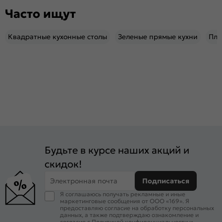
Часто ищут
Квадратные кухонные столы
Зеленые прямые кухни
Пли
Будьте в курсе наших акций и
скидок!
Электронная почта
Подписаться
Я соглашаюсь получать рекламные и иные
маркетинговые сообщения от ООО «169». Я
предоставляю согласие на обработку персональных
данных, а также подтверждаю ознакомление и
согласие с
Политикой конфиденциальности
и