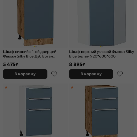
Шкаф нижний с 1-ой дверцей
Шкаф верхний угловой Фьюжн Silky
Фьюжн Silky Blue Дуб Вотан
Blue Белый 920*600*600
816*450*480
5 475
8 895
₽
₽
В корзину
В корзину