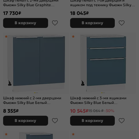
Шкаф пенал с 2-мя дверцами
Шкаф пенал с 1-ой дверцей и
Фьюжн Silky Blue Graphite
ящиком под технику Фьюжн Silky
2132*400*576
Blue Белый 2336*600*576
17 730
18 045
₽
₽
В корзину
В корзину
Шкаф нижний с 2-мя дверцами
Шкаф нижний с 3-мя ящиками
Фьюжн Silky Blue Белый
Фьюжн Silky Blue Белый
816*800*480
816*600*480
8 355
10 545
₽
₽
15 064 ₽
-30%
В корзину
В корзину