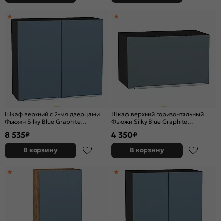
Шкаф верхний с 2-мя дверцами
Шкаф верхний горизонтальный
Фьюжн Silky Blue Graphite
Фьюжн Silky Blue Graphite
716*800*320
358*600*320
8 535
4 350
₽
₽
В корзину
В корзину