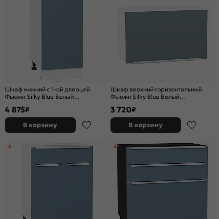
Шкаф нижний с 1-ой дверцей
Шкаф верхний горизонтальный
Фьюжн Silky Blue Белый
Фьюжн Silky Blue Белый
816*400*480
358*600*320
4 875
3 720
₽
₽
В корзину
В корзину