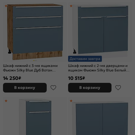
Доставим завтра
Шкаф нижний с 3-мя ящиками
Шкаф нижний с 2-мя дверцами и
Фьюжн Silky Blue Дуб Вотан
ящиком Фьюжн Silky Blue Белый
816*800*480
816*800*480
14 250
10 515
₽
₽
В корзину
В корзину