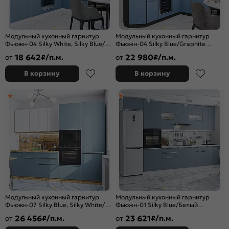
Модульный кухонный гарнитур
Модульный кухонный гарнитур
Фьюжн-04 Silky White, Silky Blue/
Фьюжн-04 Silky Blue/Graphite
Белый 2140x2500/1800x600
2340x2200/1800x600
18 642
22 980
от
₽/п.м.
от
₽/п.м.
В корзину
В корзину
Модульный кухонный гарнитур
Модульный кухонный гарнитур
Фьюжн-07 Silky Blue, Silky White/
Фьюжн-01 Silky Blue/Белый
Дуб Вотан 2140x2700x600
2340x3600x600
26 456
23 621
от
₽/п.м.
от
₽/п.м.