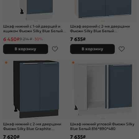
Шкаф нижний с 1-ой дверцей и
Шкаф верхний с 2-мя дверцами
ящиком Фьюжн Silky Blue Белый
Фьюжн Silky Blue Белый
816*400*480
716*800*320
6 450
7 635
₽
₽
9 214 ₽
-30%
В корзину
В корзину
Шкаф нижний с 2-мя дверцами
Шкаф нижний угловой Фьюжн Silky
Фьюжн Silky Blue Graphite
Blue Белый 816*890*480
816*600*480
7 620
7 635
₽
₽