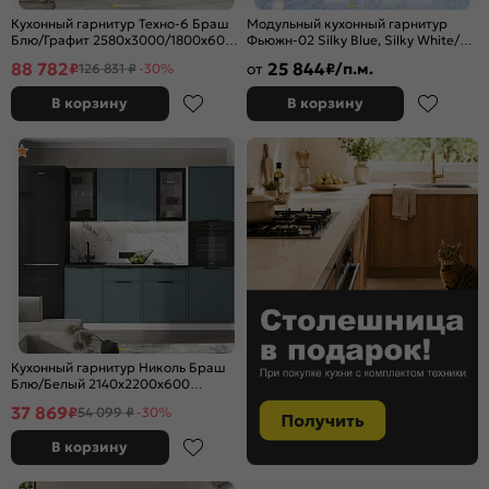
Кухонный гарнитур Техно-6 Браш
Модульный кухонный гарнитур
Блю/Графит 2580x3000/1800x600
Фьюжн-02 Silky Blue, Silky White/
(Кастилло темный)
Белый 2140x4400x600
88 782
25 844
₽
от
₽/п.м.
126 831 ₽
-30%
В корзину
В корзину
Кухонный гарнитур Николь Браш
Блю/Белый 2140x2200x600
(Кастилло темный)
37 869
₽
54 099 ₽
-30%
В корзину