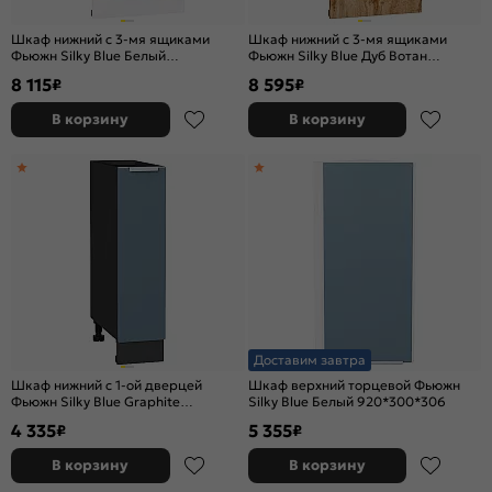
Шкаф нижний с 3-мя ящиками
Шкаф нижний с 3-мя ящиками
Фьюжн Silky Blue Белый
Фьюжн Silky Blue Дуб Вотан
816*400*480
816*400*480
8 115
8 595
₽
₽
В корзину
В корзину
Доставим завтра
Шкаф нижний с 1-ой дверцей
Шкаф верхний торцевой Фьюжн
Фьюжн Silky Blue Graphite
Silky Blue Белый 920*300*306
816*200*480
4 335
5 355
₽
₽
В корзину
В корзину