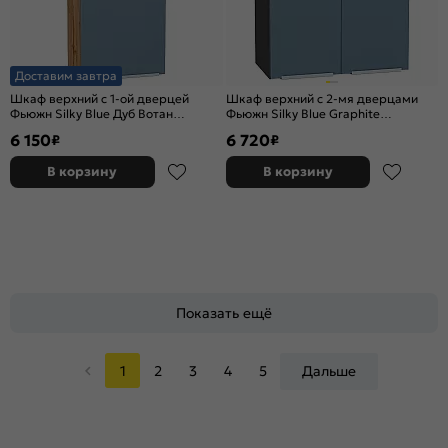
Доставим завтра
Шкаф верхний с 1-ой дверцей
Шкаф верхний с 2-мя дверцами
Фьюжн Silky Blue Дуб Вотан
Фьюжн Silky Blue Graphite
920*450*320
716*600*320
6 150
6 720
₽
₽
В корзину
В корзину
Показать ещё
1
2
3
4
5
Дальше