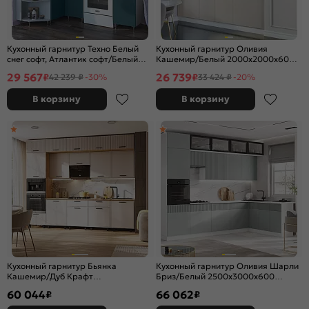
Кухонный гарнитур Техно Белый
Кухонный гарнитур Оливия
снег софт, Атлантик софт/Белый
Кашемир/Белый 2000x2000x600
2170x1400/1300x600 (Антарес)
(Антарес)
29 567
26 739
₽
₽
42 239 ₽
-30%
33 424 ₽
-20%
В корзину
В корзину
Кухонный гарнитур Бьянка
Кухонный гарнитур Оливия Шарли
Кашемир/Дуб Крафт
Бриз/Белый 2500x3000x600
2500x3000x600 (Дуб вотан)
(Антарес)
60 044
66 062
₽
₽