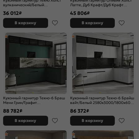
Кухонный гарнитур Техно Холст
Кухонный гарнитур Оливия Холст
вулканический/Белый
Латте, Дуб Крафт/Дуб Крафт
2164x2000/1400x600 (Кастилло
2164x2400/1400x600 (Дуб вотан)
36 012
45 806
₽
₽
темный)
В корзину
В корзину
Кухонный гарнитур Техно-6 Браш
Кухонный гарнитур Техно-6 Брайш
Мени Грин/Графит
вайт/Белый 2580x3000/1800x600
2580x3000/1800x600 (Кастилло
(Кастилло темный)
88 782
86 372
₽
₽
темный)
В корзину
В корзину