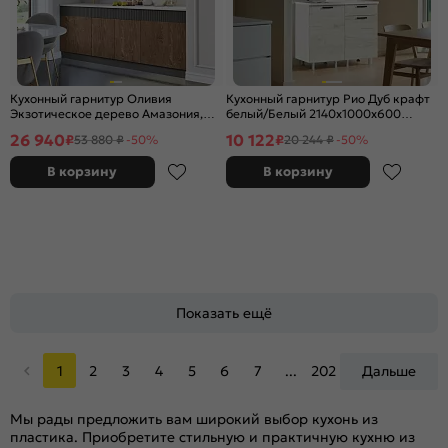
Кухонный гарнитур Оливия
Кухонный гарнитур Рио Дуб крафт
Экзотическое дерево Амазония,
белый/Белый 2140x1000x600
Графит Софт NEW/Белый
(Антарес)
26 940
10 122
₽
₽
53 880 ₽
-50%
20 244 ₽
-50%
2000x2000x600 (Антарес)
В корзину
В корзину
Показать ещё
1
2
3
4
5
6
7
...
202
Дальше
Мы рады предложить вам широкий выбор кухонь из
пластика. Приобретите стильную и практичную кухню из