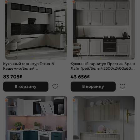
Кухонный гарнитур Техно-6
Кухонный гарнитур Престиж Браш
Кашемир/Белый
Лайт Грей/Белый 2500x2400x600
2580x3000/1800x600 (Кастилло
(Кастилло темный)
83 705
43 656
₽
₽
темный)
В корзину
В корзину