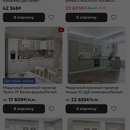
Кашемир/Дуб Крафт
Белый 2140x2000/1300x600
2500x2600x600 (Дуб вотан)
(Антарес)
42 348
23 691
₽
₽
33 844 ₽
-30%
В корзину
В корзину
Доставим завтра
Модульный кухонный гарнитур
Модульный кухонный гарнитур
Прага-07 Белое дерево/Белый
Ницца-02 Дуб оливковый/Белый
2132x3300/1490x600
2140x3300x600
17 809
22 655
от
₽/п.м.
от
₽/п.м.
В корзину
В корзину