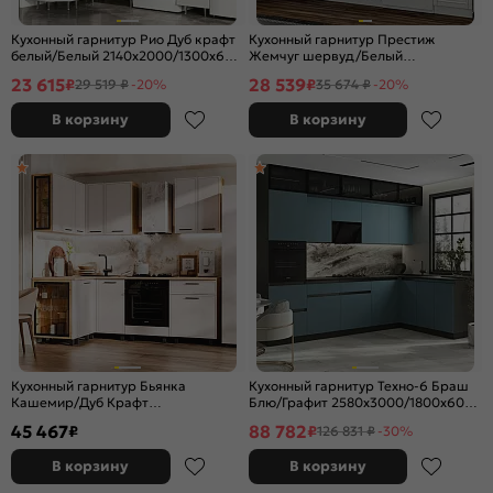
Кухонный гарнитур Рио Дуб крафт
Кухонный гарнитур Престиж
белый/Белый 2140x2000/1300x600
Жемчуг шервуд/Белый
(Антарес)
2140x2000x600 (Антарес)
23 615
28 539
₽
₽
29 519 ₽
-20%
35 674 ₽
-20%
В корзину
В корзину
Кухонный гарнитур Бьянка
Кухонный гарнитур Техно-6 Браш
Кашемир/Дуб Крафт
Блю/Графит 2580x3000/1800x600
2164x2200/1200x600 (Дуб вотан)
(Кастилло темный)
45 467
88 782
₽
₽
126 831 ₽
-30%
В корзину
В корзину