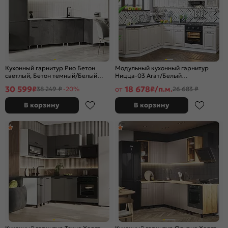
Кухонный гарнитур Рио Бетон
Модульный кухонный гарнитур
светлый, Бетон темный/Белый
Ницца-03 Агат/Белый
2140x2400/1000x600 (Антарес)
2340x1890/2400x600
30 599
18 678
₽
от
₽/п.м.
38 249 ₽
-20%
26 683 ₽
В корзину
В корзину