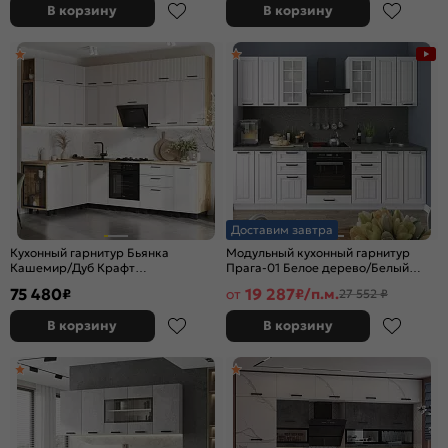
В корзину
В корзину
Доставим завтра
Кухонный гарнитур Бьянка
Модульный кухонный гарнитур
Кашемир/Дуб Крафт
Прага-01 Белое дерево/Белый
2523x2600/1600x600 (Дуб вотан)
2140x2600x600
75 480
19 287
₽
от
₽/п.м.
27 552 ₽
В корзину
В корзину