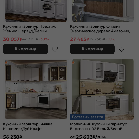
Кухонный гарнитур Престиж
Кухонный гарнитур Оливия
Жемчуг шервуд/Белый
Экзотическое дерево Амазония,
2400x2000x600 (Антарес)
Графит Софт NEW/Белый
30 057
27 465
₽
₽
42 939 ₽
-30%
39 236 ₽
-30%
2000x2000x600 (Кастилло темный)
В корзину
В корзину
Доставим завтра
Кухонный гарнитур Бьянка
Модульный кухонный гарнитур
Кашемир/Дуб Крафт
Барселона-02 Белый/Белый
2164x2800/1200x600 (Дуб вотан)
2140x1900x600
56 238
25 603
₽
от
₽/п.м.