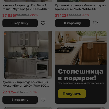
Кухонный гарнитур Рио Белый
Кухонный гарнитур Монако Шарли
глянец/Дуб Крафт 2800x2400x600
Бриз/Белый 2140x2600x600
(Дуб вотан)
(Антарес)
37 856
31 122
₽
₽
54 080 ₽
-30%
38 903 ₽
-20%
В корзину
В корзину
Кухонный гарнитур Констанция
Мускат/Белый 2140x1700x600
(Антарес)
22 175
₽
31 679 ₽
-30%
В корзину