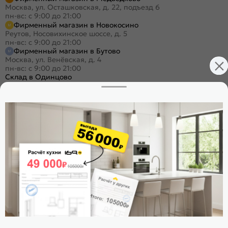
Москва, ул. Осташковская, д. 22, подъезд 6
пн-вс: с 9:00 до 21:00
Фирменный магазин в Новокосино
Реутов, Носовихинское шоссе, д. 5
пн-вс: с 9:00 до 21:00
Фирменный магазин в Бутово
Москва, ул. Венёвская, д. 4
пн-вс: с 9:00 до 21:00
Склад в Одинцово
Одинцово, ул. Баковская, 5
пн-пт: с 9:00 до 19:30
/
сб-вс: с 9:00 до 18:00
+7 (495) 023-25-00
Заказать звонок
Стать дилером
Расскажите о нас
Поделиться
Оцените магазин