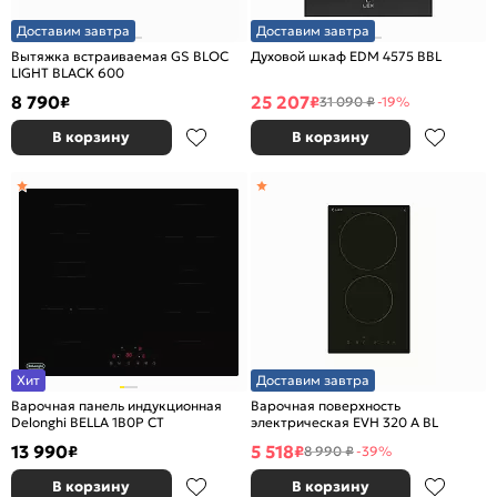
Доставим завтра
Доставим завтра
Вытяжка встраиваемая GS BLOC
Духовой шкаф EDM 4575 BBL
LIGHT BLACK 600
8 790
25 207
₽
₽
31 090 ₽
-19%
В корзину
В корзину
Хит
Доставим завтра
Варочная панель индукционная
Варочная поверхность
Delonghi BELLA 1B0P CT
электрическая EVH 320 A BL
13 990
5 518
₽
₽
8 990 ₽
-39%
В корзину
В корзину