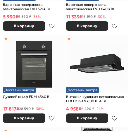
Варочная поверхность
Варочная поверхность
электрическая EVH 321A BL
электрическая EVH 640B BL
5 930
11 333
₽
₽
9 590 ₽
-38%
16 190 ₽
-30%
В корзину
В корзину
Доставим завтра
Доставим завтра
Духовой шкаф EDM 4540 BL
Вытяжка кухонная встраиваемая
LEX HOGAN 600 BLACK
17 817
4 958
₽
₽
28 590 ₽
-38%
6 490 ₽
-24%
В корзину
В корзину