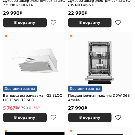
Духовой шкаф электрический DEO
Духовой шкаф электрический DEO
735 NB ROBERTA
615 NB Fabiola
29 990
22 990
₽
₽
В корзину
В корзину
Доставим завтра
Доставим завтра
Вытяжка встраиваемая GS BLOC
Посудомоечная машина DDW 06S
LIGHT WHITE 600
Amelia
5 767
27 990
₽
₽
8 790 ₽
-34%
В корзину
В корзину