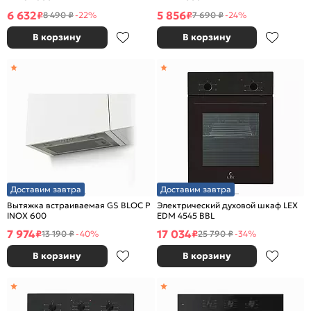
6 632
5 856
₽
₽
8 490 ₽
-22%
7 690 ₽
-24%
В корзину
В корзину
Доставим завтра
Доставим завтра
Вытяжка встраиваемая GS BLOC P
Электрический духовой шкаф LEX
INOX 600
EDM 4545 BBL
7 974
17 034
₽
₽
13 190 ₽
-40%
25 790 ₽
-34%
В корзину
В корзину