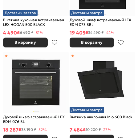
Доставим завтра
Доставим завтра
Вытяжка кухонная встраиваемая
Духовой шкаф встраиваемый LEX
LEX HOGAN 500 BLACK
EDM 073 BBL
4 490
19 405
₽
₽
6 490 ₽
-31%
34 490 ₽
-44%
В корзину
В корзину
Доставим завтра
Духовой шкаф встраиваемый LEX
Вытяжка наклонная Mio 600 Black
EDM 076 BL
18 287
7 484
₽
₽
38 190 ₽
-52%
10 200 ₽
-27%