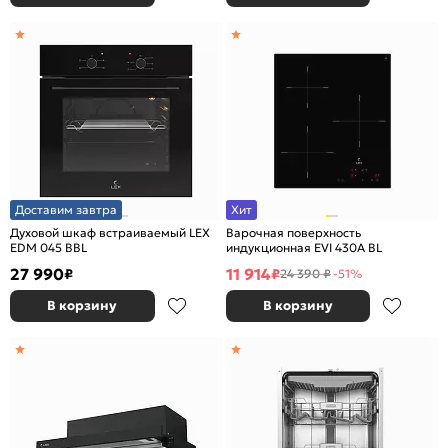
Доставим завтра
Хит
Духовой шкаф встраиваемый LEX
Варочная поверхность
EDM 045 BBL
индукционная EVI 430A BL
27 990
11 914
₽
₽
24 390 ₽
-51%
В корзину
В корзину