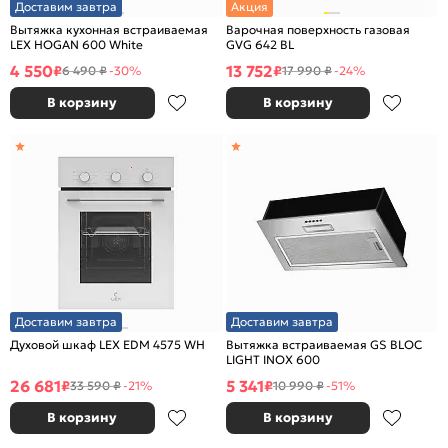
Доставим завтра
Акция
Вытяжка кухонная встраиваемая
Варочная поверхность газовая
LEX HOGAN 600 White
GVG 642 BL
4 550
13 752
₽
₽
6 490 ₽
-30%
17 990 ₽
-24%
В корзину
В корзину
Доставим завтра
Доставим завтра
Духовой шкаф LEX EDM 4575 WH
Вытяжка встраиваемая GS BLOC
LIGHT INOX 600
26 681
5 341
₽
₽
33 590 ₽
-21%
10 990 ₽
-51%
В корзину
В корзину