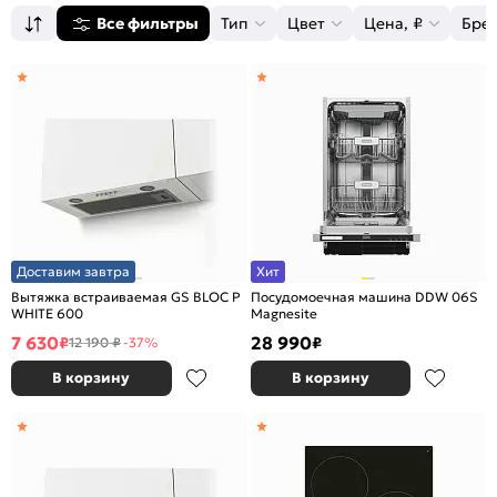
Все фильтры
Тип
Цвет
Цена, ₽
Бре
Доставим завтра
Хит
Вытяжка встраиваемая GS BLOC P
Посудомоечная машина DDW 06S
WHITE 600
Magnesite
7 630
28 990
₽
₽
12 190 ₽
-37%
В корзину
В корзину