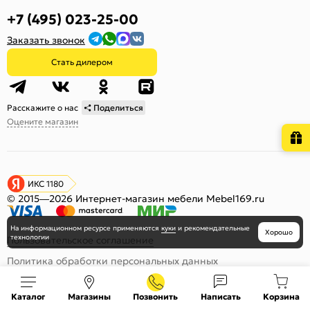
+7 (495) 023-25-00
Заказать звонок
Стать дилером
Расскажите о нас
Поделиться
Оцените магазин
ИКС 1180
© 2015—2026 Интернет-магазин мебели Mebel169.ru
На информационном ресурсе
применяются
куки
и рекомендательные
Хорошо
технологии
Пользовательское соглашение
Политика обработки персональных данных
Карта сайта
Каталог
Магазины
Позвонить
Написать
Корзина