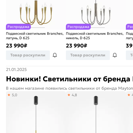
Распродажа
Распродажа
Ра
Подвесной светильник Branches,
Подвесной светильник Branches,
Под
латунь, D 625
никель, D 625
лат
23 990
₽
23 990
₽
39
Товар раскупили
Товар раскупили
Т
21.01.2025
Новинки! Светильники от бренда 
В нашем магазине появились светильники от бренда Mayton
5,0
4,8