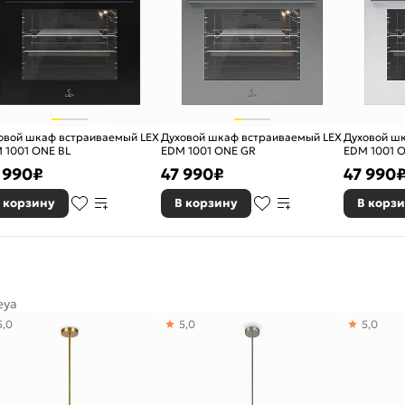
овой шкаф встраиваемый LEX
Духовой шкаф встраиваемый LEX
Духовой ш
 1001 ONE BL
EDM 1001 ONE GR
EDM 1001 
 990
₽
47 990
₽
47 990
 корзину
В корзину
В корз
eya
5,0
5,0
5,0