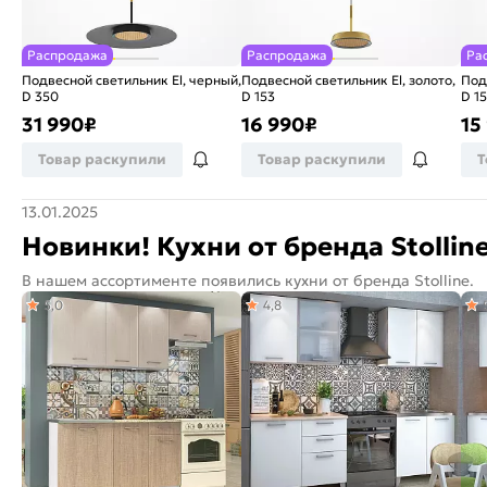
Распродажа
Распродажа
Ра
Подвесной светильник El, черный,
Подвесной светильник El, золото,
Под
D 350
D 153
D 1
31 990
₽
16 990
₽
15
Товар раскупили
Товар раскупили
Т
13.01.2025
Новинки! Кухни от бренда Stolline
В нашем ассортименте появились кухни от бренда Stolline.
5,0
4,8