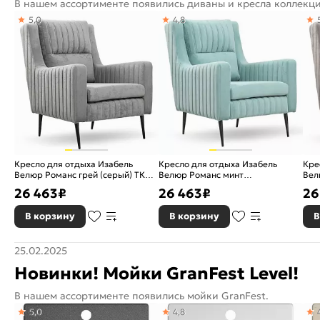
В нашем ассортименте появились диваны и кресла коллекци
5,0
4,8
Кресло для отдыха Изабель
Кресло для отдыха Изабель
Кре
Велюр Романс грей (cерый) ТК
Велюр Романс минт
Вел
735 80 x 96 x 91 см
(ментоловый) ТК 736 80 x 96 x 91
беж
26 463
₽
26 463
₽
26
см
В корзину
В корзину
В
25.02.2025
Новинки! Мойки GranFest Level!
В нашем ассортименте появились мойки GranFest.
5,0
4,8