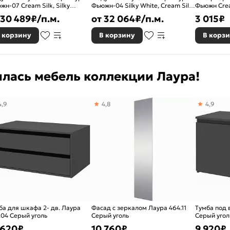
жн-07 Cream Silk, Silky
Фьюжн-04 Silky White, Cream Silk/
Фьюжн Cre
te/Graphite 2140x2700x600
Белый 2140x2500x600
716*200*3
30 489
₽/п.м.
от
32 064
₽/п.м.
3 015
₽
 корзину
В корзину
В корз
илась мебель коллекции Лаура!
4,9
4,8
4,9
ба для шкафа 2- дв. Лаура
Фасад с зеркалом Лаура 464.11
Тумба под 
.04 Серый уголь
Серый уголь
Серый угол
 620
₽
10 760
₽
9 920
₽