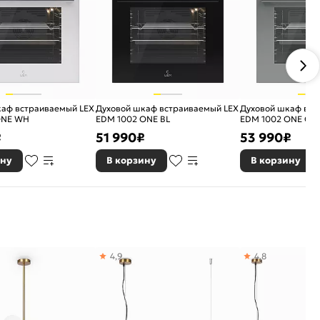
каф встраиваемый LEX
Духовой шкаф встраиваемый LEX
Духовой шкаф вст
ONE WH
EDM 1002 ONE BL
EDM 1002 ONE GR
₽
51 990
₽
53 990
₽
ину
В корзину
В корзину
4,9
4,8