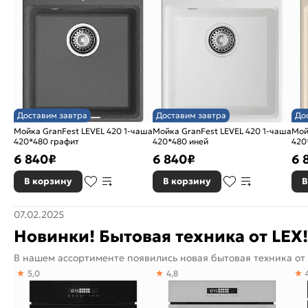
Доставим завтра
Доставим завтра
До
Мойка GranFest LEVEL 420 1-чаша
Мойка GranFest LEVEL 420 1-чаша
Мойк
420*480 графит
420*480 иней
420
6 840
₽
6 840
₽
6 
В корзину
В корзину
В
07.02.2025
Новинки! Бытовая техника от LEX!
В нашем ассортименте появились новая бытовая техника от 
5,0
4,8