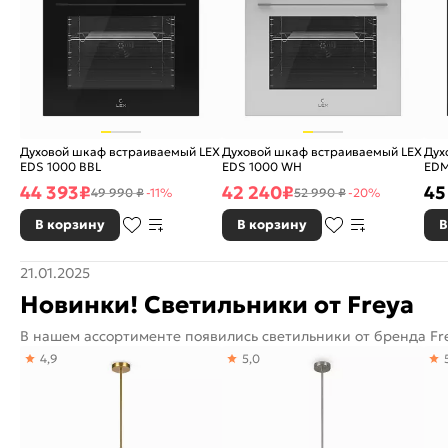
Духовой шкаф встраиваемый LEX
Духовой шкаф встраиваемый LEX
Дух
EDS 1000 BBL
EDS 1000 WH
EDM
44 393
₽
42 240
₽
45
49 990 ₽
-11%
52 990 ₽
-20%
В корзину
В корзину
В
21.01.2025
Новинки! Светильники от Freya
В нашем ассортименте появились светильники от бренда Fr
4,9
5,0