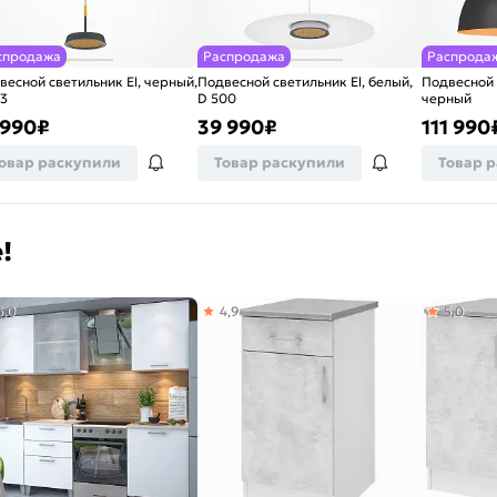
спродажа
Распродажа
Распрода
весной светильник El, черный,
Подвесной светильник El, белый,
Подвесной 
53
D 500
черный
 990
₽
39 990
₽
111 990
овар раскупили
Товар раскупили
Товар 
!
5,0
4,9
5,0