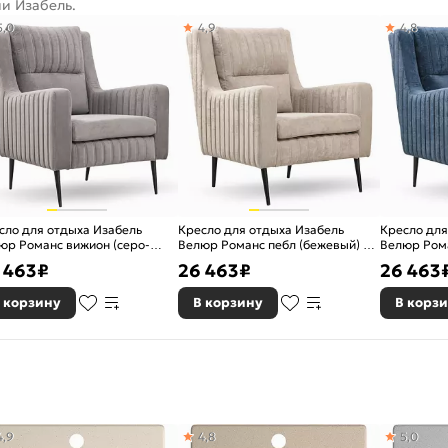
и Изабель.
5,0
4,9
4,8
сло для отдыха Изабель
Кресло для отдыха Изабель
Кресло для
юр Романс вижион (серо-
Велюр Романс пебл (бежевый) ТК
Велюр Рома
евый) ТК 737 80 x 96 x 91 см
738 80 x 96 x 91 см
синий) ТК 7
 463
₽
26 463
₽
26 463
 корзину
В корзину
В корз
4,9
4,8
5,0