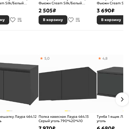
am Silk/Белый
Фьюжн Cream Silk/Белый
Фьюжн Cream Silk
20
716*150*320
920*200*320
2 505
₽
3 690
₽
ину
В корзину
В корзину
5,0
4,8
вешалку Лаура 464.12
Полка навесная Лаура 464.13
Тумба 1 ящик Лаур
ь
Серый уголь 790*420*410
уголь
7 970
₽
6 680
₽