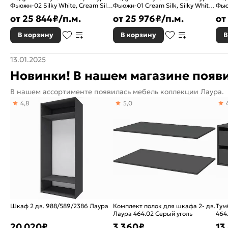
Фьюжн-02 Silky White, Cream Silk/
Фьюжн-01 Cream Silk, Silky White/
Фью
Белый 2140x4400x600
Белый 2340x2300x600
Whi
от
25 844
₽/п.м.
от
25 976
₽/п.м.
от
В корзину
В корзину
В
13.01.2025
Новинки! В нашем магазине появ
В нашем ассортименте появилась мебель коллекции Лаура.
4,8
5,0
Шкаф 2 дв. 988/589/2386 Лаура
Комплект полок для шкафа 2- дв.
Тум
Лаура 464.02 Серый уголь
464
20 020
₽
3 360
₽
13