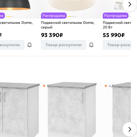
жа
Распродажа
Распродажа
светильник Dome,
Подвесной светильник Dome,
Подвесной светиль
серый
20 Вт
₽
93 390
₽
55 990
₽
раскупили
Товар раскупили
Товар раскуп
5,0
4,8