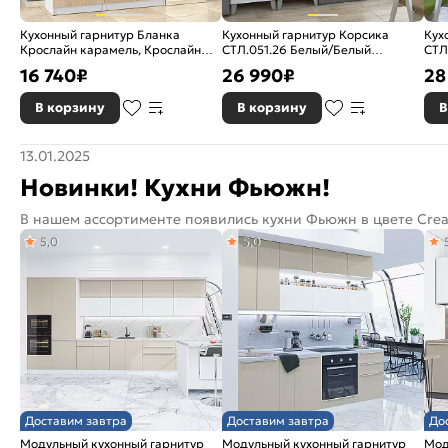
Кухонный гарнитур Бланка
Кухонный гарнитур Корсика
Кух
Крослайн карамель, Крослайн
СТЛ.051.26 Белый/Белый
СТЛ
Латте/Белый 2155x2000x600
2170x1800x600
217
16 740
₽
26 990
₽
28
В корзину
В корзину
В
13.01.2025
Новинки! Кухни Фьюжн!
В нашем ассортименте появились кухни Фьюжн в цвете Crea
5,0
5,0
Доставим завтра
Доставим завтра
До
Модульный кухонный гарнитур
Модульный кухонный гарнитур
Мод