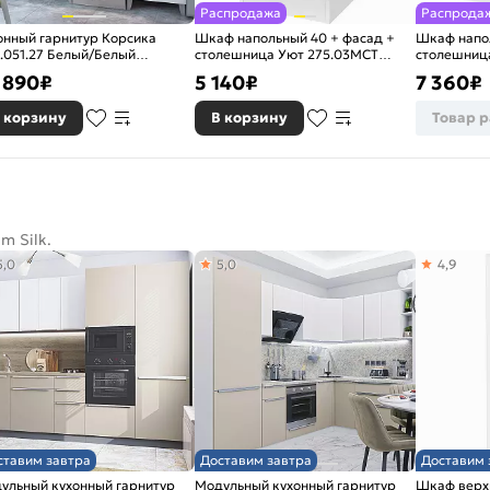
Распродажа
Распрода
онный гарнитур Корсика
Шкаф напольный 40 + фасад +
Шкаф напол
.051.27 Белый/Белый
столешница Уют 275.03МСТ
столешниц
0x1800x600
Бетон/Белый
Бетон/Бел
 890
₽
5 140
₽
7 360
₽
 корзину
В корзину
Товар 
m Silk.
5,0
5,0
4,9
ставим завтра
Доставим завтра
Доставим 
ульный кухонный гарнитур
Модульный кухонный гарнитур
Шкаф верх