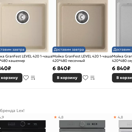
ставим завтра
Доставим завтра
Доставим 
а GranFest LEVEL 420 1-чаша
Мойка GranFest LEVEL 420 1-чаша
Мойка GranFes
*480 кашемир
420*480 песочный
420*480 с
840
₽
6 840
₽
6 840
₽
 корзину
В корзину
В корз
бренда Lex!
4,9
4,8
4,8