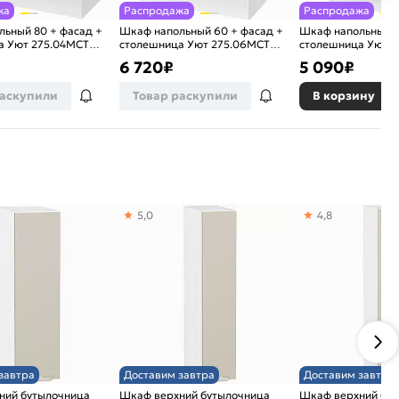
жа
Распродажа
Распродажа
ьный 80 + фасад +
Шкаф напольный 60 + фасад +
Шкаф напольный 5
а Уют 275.04МСТ
столешница Уют 275.06МСТ
столешница Уют 2
ый
Бетон/Белый
Бетон/Белый
6 720
₽
5 090
₽
раскупили
Товар раскупили
В корзину
5,0
4,8
завтра
Доставим завтра
Доставим завтра
ний бутылочница
Шкаф верхний бутылочница
Шкаф верхний бу