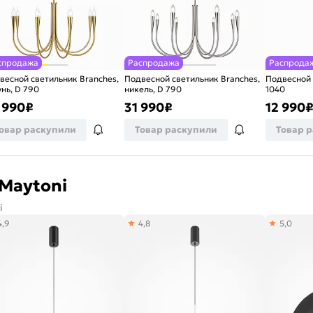
спродажа
Распродажа
Распрода
весной светильник Branches,
Подвесной светильник Branches,
Подвесной 
унь, D 790
никель, D 790
1040
 990
₽
31 990
₽
12 990
овар раскупили
Товар раскупили
Товар 
Maytoni
i
4,9
4,8
5,0