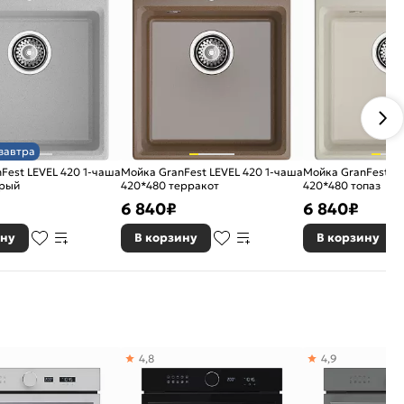
завтра
t LEVEL 420 1-чаша
Мойка GranFest LEVEL 420 1-чаша
Мойка GranFest LEVEL 
ерый
420*480 терракот
420*480 топаз
6 840
₽
6 840
₽
ину
В корзину
В корзину
4,8
4,9