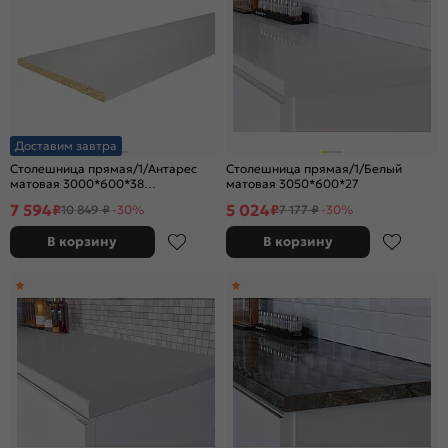
Доставим завтра
Столешница прямая/1/Антарес
Столешница прямая/1/Белый
матовая 3000*600*38
матовая 3050*600*27
(влагостойкая)R9
7 594
5 024
₽
₽
10 849 ₽
-30%
7 177 ₽
-30%
В корзину
В корзину