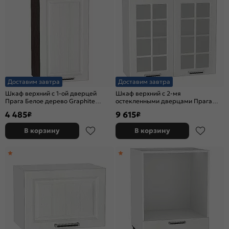
Доставим завтра
Доставим завтра
Шкаф верхний с 1-ой дверцей
Шкаф верхний с 2-мя
Прага Белое дерево Graphite
остекленными дверцами Прага
716*400*318
Белое дерево Белый 716*800*318
4 485
9 615
₽
₽
В корзину
В корзину