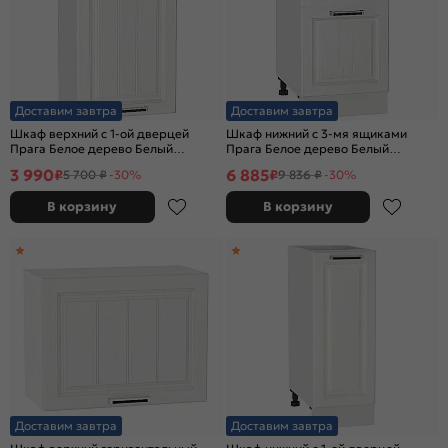
Доставим завтра
Доставим завтра
Шкаф верхний с 1-ой дверцей
Шкаф нижний с 3-мя ящиками
Прага Белое дерево Белый
Прага Белое дерево Белый
716*400*318
816*400*478
3 990
6 885
₽
₽
5 700 ₽
-30%
9 836 ₽
-30%
В корзину
В корзину
Доставим завтра
Доставим завтра