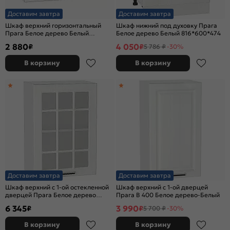
Доставим завтра
Доставим завтра
Шкаф верхний горизонтальный
Шкаф нижний под духовку Прага
Прага Белое дерево Белый
Белое дерево Белый 816*600*474
358*500*318
2 880
4 050
₽
₽
5 786 ₽
-30%
В корзину
В корзину
Доставим завтра
Доставим завтра
Шкаф верхний с 1-ой остекленной
Шкаф верхний с 1-ой дверцей
дверцей Прага Белое дерево
Прага В 400 Белое дерево-Белый
Белый 716*500*318
6 345
3 990
₽
₽
5 700 ₽
-30%
В корзину
В корзину