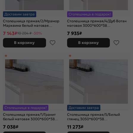
Доставим завтра
Столешница в подарок!
Столешница прямая/2/Мрамор
Столешница прямая/4/Дуб Вотан
Марквина белый матовая
матовая 3000*600*38
3000*600*38 (влагостойкая)R9
(влагостойкая)R9
7 143
7 935
₽
₽
10 204 ₽
-30%
В корзину
В корзину
Столешница в подарок!
Доставим завтра
Столешница прямая/1/Гранит
Столешница прямая/5/Белый
белый матовая 3000*600*38
глянец 3050*600*38
(влагостойкая)R9
(влагостойкая)R9
7 038
11 273
₽
₽