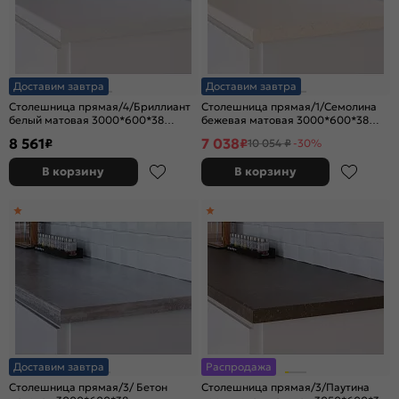
Доставим завтра
Доставим завтра
Столешница прямая/4/Бриллиант
Столешница прямая/1/Семолина
белый матовая 3000*600*38
бежевая матовая 3000*600*38
(влагостойкая)R9
(влагостойкая) R9
8 561
7 038
₽
₽
10 054 ₽
-30%
В корзину
В корзину
Доставим завтра
Распродажа
Столешница прямая/3/ Бетон
Столешница прямая/3/Паутина