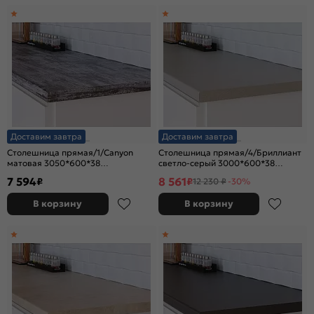
Доставим завтра
Доставим завтра
Столешница прямая/1/Canyon
Столешница прямая/4/Бриллиант
матовая 3050*600*38
светло-серый 3000*600*38
(влагостойкая) R9
(влагостойкая)R9
7 594
8 561
₽
₽
12 230 ₽
-30%
В корзину
В корзину