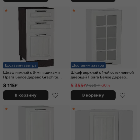
Доставим завтра
Доставим завтра
Шкаф нижний с 3-мя ящиками
Шкаф верхний с 1-ой остекленной
Прага Белое дерево Graphite
дверцей Прага Белое дерево
816*400*478
Белый 716*400*318
8 115
5 355
₽
₽
7 650 ₽
-30%
В корзину
В корзину