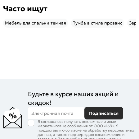
Часто ищут
Мебель для спальни темная
Тумба в стиле прованс
Зерк
Будьте в курсе наших акций и
скидок!
Электронная почта
Подписаться
Я соглашаюсь получать рекламные и иные
маркетинговые сообщения от ООО «169». Я
предоставляю согласие на обработку персональных
данных, а также подтверждаю ознакомление и
согласие с
Политикой конфиденциальности
и