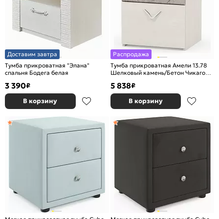
Доставим завтра
Распродажа
Тумба прикроватная "Элана"
Тумба прикроватная Амели 13.78
спальня Бодега белая
Шелковый камень/Бетон Чикаго
беж
3 390
5 838
₽
₽
В корзину
В корзину