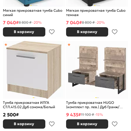
Мягкая прикроватная тумба Cubo
Мягкая прикроватная тумба Cubo
синий
темная
7 040
7 040
₽
₽
8 800 ₽
-20%
8 800 ₽
-20%
В корзину
В корзину
Тумба прикроватная ИЛГА
Тумба прикроватная HUGO
СТЛ.415.02 Дуб сонома/Белый
(комплект пр. лев.) Дуб Гранж/
Железный камень
2 500
9 435
₽
₽
11 100 ₽
-15%
В корзину
В корзину