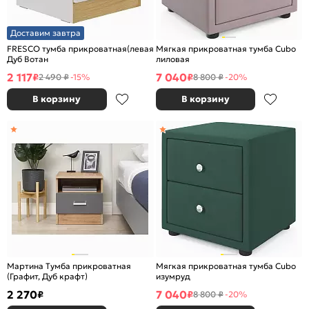
Доставим завтра
FRESCO тумба прикроватная(левая) Белый/
Мягкая прикроватная тумба Cubo
Дуб Вотан
лиловая
2 117
7 040
₽
₽
2 490 ₽
-15%
8 800 ₽
-20%
В корзину
В корзину
Мартина Тумба прикроватная
Мягкая прикроватная тумба Cubo
(Графит, Дуб крафт)
изумруд
2 270
7 040
₽
₽
8 800 ₽
-20%