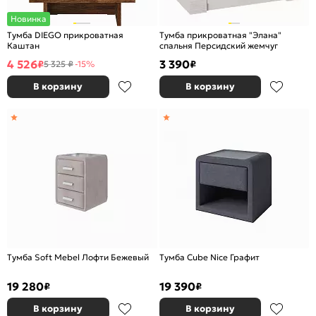
Новинка
Тумба DIEGO прикроватная
Тумба прикроватная "Элана"
Каштан
спальня Персидский жемчуг
4 526
3 390
₽
₽
5 325 ₽
-15%
В корзину
В корзину
Тумба Soft Mebel Лофти Бежевый
Тумба Cube Nice Графит
19 280
19 390
₽
₽
В корзину
В корзину