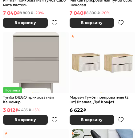
Мягкая прикроватная тумба Cubo
Мягкая прикроватная тумба Cubo
мята пастель
шоколад
7 040
7 040
₽
₽
8 800 ₽
-20%
8 800 ₽
-20%
В корзину
В корзину
Новинка
Тумба DIEGO прикроватная
Марвэл Тумбы прикроватные (2
Кашемир
шт) (Мальта, Дуб Крафт)
3 812
6 622
₽
₽
4 485 ₽
-15%
В корзину
В корзину