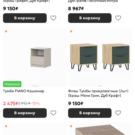
(Браш Графит, Дуб Крафт)
Дуб Гранж Песочный/Интра
9 150
8 967
₽
₽
В корзину
В корзину
Новинка
Тумба PIANO Кашемир
Флэш Тумбы прикроватные (2шт)
(Браш Мени Грин, Дуб Крафт)
2 475
9 150
₽
₽
2 912 ₽
-15%
В корзину
В корзину