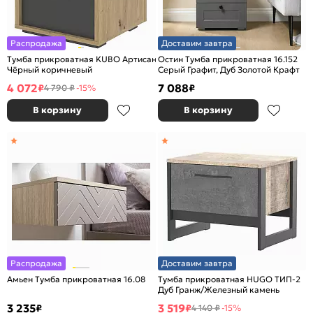
Распродажа
Доставим завтра
Тумба прикроватная KUBO Артисан/
Остин Тумба прикроватная 16.152
Чёрный коричневый
Серый Графит, Дуб Золотой Крафт
4 072
7 088
₽
₽
4 790 ₽
-15%
В корзину
В корзину
Распродажа
Доставим завтра
Амьен Тумба прикроватная 16.08
Тумба прикроватная HUGO ТИП-2
Дуб Гранж/Железный камень
3 235
3 519
₽
₽
4 140 ₽
-15%