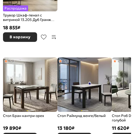
Распродажа
Трувор Шкаф-пенал с
витриной 13.205 Дуб Гранж
Песочный, Интра
18 855
₽
В корзину
4,9
5,0
4,9
Стол Бран кантри орех
Стол Раймунд венге/белый
Стол Роб D
голубой
19 890
13 180
11 620
₽
₽
₽