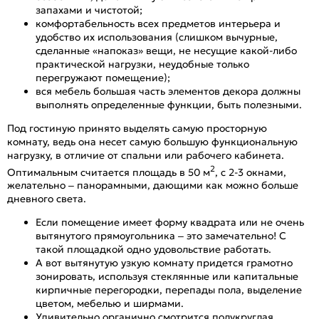
запахами и чистотой;
комфортабельность всех предметов интерьера и
удобство их использования (слишком вычурные,
сделанные «напоказ» вещи, не несущие какой-либо
практической нагрузки, неудобные только
перегружают помещение);
вся мебель большая часть элементов декора должны
выполнять определенные функции, быть полезными.
Под гостиную принято выделять самую просторную
комнату, ведь она несет самую большую функциональную
нагрузку, в отличие от спальни или рабочего кабинета.
2
Оптимальным считается площадь в 50 м
, с 2-3 окнами,
желательно – панорамными, дающими как можно больше
дневного света.
Если помещение имеет форму квадрата или не очень
вытянутого прямоугольника – это замечательно! С
такой площадкой одно удовольствие работать.
А вот вытянутую узкую комнату придется грамотно
зонировать, используя стеклянные или капитальные
кирпичные перегородки, перепады пола, выделение
цветом, мебелью и ширмами.
Удивительно органично смотрится полукруглая