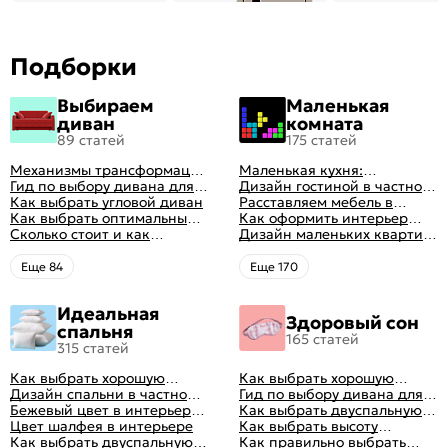
Подборки
Выбираем
Маленькая
диван
комната
89 статей
175 статей
Механизмы трансформации
Маленькая кухня:
диванов: все виды,
Гид по выбору дивана для
планировка, стили, цвет и
Дизайн гостиной в частном
особенности, плюсы и
сна
Как выбрать угловой диван
рисунок, реальные фото
доме: 50 вариантов с фото
Расставляем мебель в
минусы
Как выбрать оптимальный
гостиной: главные правила
Как оформить интерьер
цвет стен в гостиной: 50
Сколько стоит и как
рациональной планировки
однокомнатной квартиры:
Дизайн маленьких квартир:
фото и идей оформления
перетянуть диван
47 классных идей с фото
10 идей для дизайна
интерьера с фото
Eще 84
Eще 170
Идеальная
Здоровый сон
спальня
165 статей
315 статей
Как выбрать хорошую
Как выбрать хорошую
кровать для сна
Дизайн спальни в частном
кровать для сна
Гид по выбору дивана для
доме: множество идей
Бежевый цвет в интерьере
сна
Как выбрать двуспальную
оформления идеальных
спальни 2024, 40 красивых
Цвет шалфея в интерьере
кровать и матрас
Как выбрать высоту
интерьеров
интерьеров с фото
Как выбрать двуспальную
правильно: советы и фото в
матраса
Как правильно выбрать