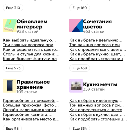
кровать и матрас
интерьере
ортопедический матрас
правильно: советы и фото в
Eще 310
Eще 160
интерьере
Обновляем
Сочетания
интерьер
цветов
928 статей
463 статьи
Как выбрать идеальную
Как выбрать идеальную
планировку для кухни
Три важных вопроса при
планировку для кухни
Три важных вопроса при
выборе кухни: готовка,
Как определиться с цветом
выборе кухни: готовка,
Как определиться с цветом
посуда, комфорт
кухни: светлые, темные,
Столы и стулья для кухни:
посуда, комфорт
кухни: светлые, темные,
Как выбрать кухню: цвет,
яркие
советы по выбору
Какие бывают фартуки для
яркие
планировка, аксессуары
Как подобрать столешницу
кухни: как правильно
для кухни по цвету
выбрать
Eще 923
Eще 458
Правильное
Кухня мечты
хранение
359 статей
103 статьи
Гардеробная в прихожей:
Как выбрать идеальную
виды, фото в интерьере,
Большая прихожая: фото с
планировку для кухни
Три важных вопроса при
идеи дизайна
функциональным
Дизайн маленьких квартир:
выборе кухни: готовка,
Как определиться с цветом
распределением дизайна
10 идей для дизайна
Гардеробная комната:
посуда, комфорт
кухни: светлые, темные,
Как выбрать кухню: цвет,
интерьера с фото
дизайн, планировка, советы
Как организовать место для
яркие
планировка, аксессуары
Как подобрать столешницу
по обустройству,
хранения на балконе
для кухни по цвету
распространенные ошибки
Eще 98
Eще 354