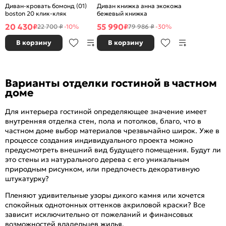
Диван-кровать бомонд (01)
Диван книжка анна экокожа
boston 20 клик-кляк
бежевый книжка
20 430
55 990
₽
₽
22 700 ₽
-10%
79 986 ₽
-30%
В корзину
В корзину
Варианты отделки гостиной в частном
доме
Для интерьера гостиной определяющее значение имеет
внутренняя отделка стен, пола и потолков, благо, что в
частном доме выбор материалов чрезвычайно широк. Уже в
процессе создания индивидуального проекта можно
предусмотреть внешний вид будущего помещения. Будут ли
это стены из натурального дерева с его уникальным
природным рисунком, или предпочесть декоративную
штукатурку?
Пленяют удивительные узоры дикого камня или хочется
спокойных однотонных оттенков акриловой краски? Все
зависит исключительно от пожеланий и финансовых
возможностей владельцев жилья.