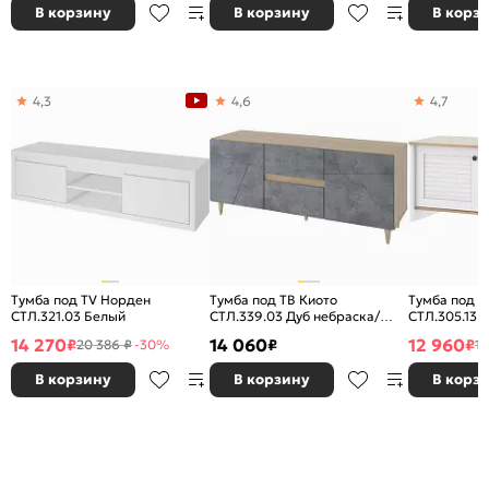
В корзину
В корзину
В корз
4,3
4,6
4,7
Тумба под TV Норден
Тумба под ТВ Киото
Тумба под Т
СТЛ.321.03 Белый
СТЛ.339.03 Дуб небраска/
СТЛ.305.13
Бетон тёмный
14 270
14 060
12 960
₽
₽
₽
20 386 ₽
-30%
18
В корзину
В корзину
В корз