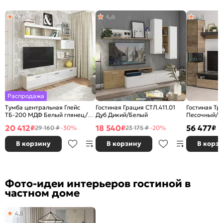
4,7
4,6
4,8
Распродажа
Тумба центральная Глейс
Гостиная Грация СТЛ.411.01
Гостиная Тр
ТБ-200 МДФ Белый глянец/
Дуб Дикий/Белый
Песочный/И
Дуб Серый
20 412
18 540
56 477
₽
₽
₽
29 160 ₽
-30%
23 175 ₽
-20%
В корзину
В корзину
В корз
Фото-идеи интерьеров гостиной в
частном доме
4,8