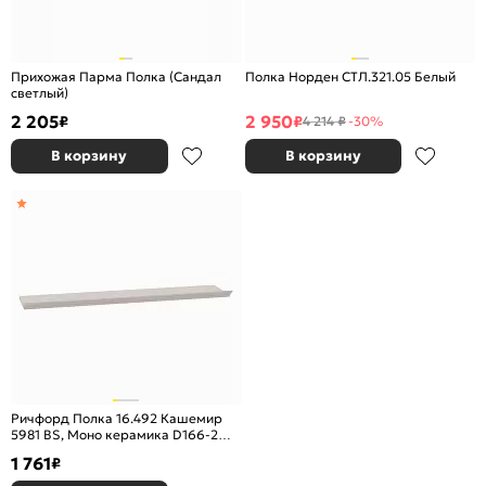
Прихожая Парма Полка (Сандал
Полка Норден СТЛ.321.05 Белый
светлый)
2 205
2 950
₽
₽
4 214 ₽
-30%
В корзину
В корзину
Ричфорд Полка 16.492 Кашемир
5981 BS, Моно керамика D166-2
ПВХ
1 761
₽