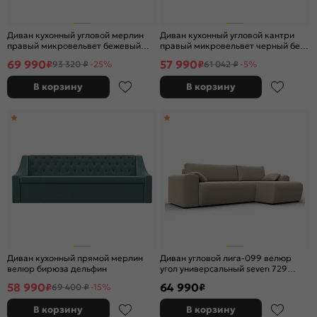
Диван кухонный угловой мерлин
Диван кухонный угловой кантри
правый микровельвет бежевый
правый микровельвет черный без
дельфин
механизма
69 990
57 990
₽
₽
93 320 ₽
-25%
61 042 ₽
-5%
В корзину
В корзину
Диван кухонный прямой мерлин
Диван угловой лига-099 велюр
велюр бирюза дельфин
угол универсальный seven 729
бежевый еврокнижка
58 990
64 990
₽
₽
69 400 ₽
-15%
В корзину
В корзину