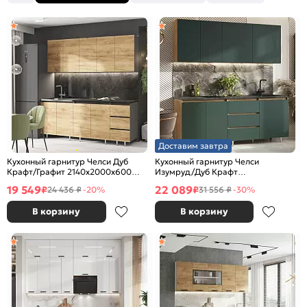
Доставим завтра
Кухонный гарнитур Челси Дуб
Кухонный гарнитур Челси
Крафт/Графит 2140x2000x600
Изумруд/Дуб Крафт
(Кастилло темный)
2140x2000x600 (Кастилло)
19 549
22 089
₽
₽
24 436 ₽
-20%
31 556 ₽
-30%
В корзину
В корзину