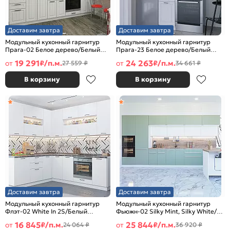
Доставим завтра
Доставим завтра
Модульный кухонный гарнитур
Модульный кухонный гарнитур
Прага-02 Белое дерево/Белый
Прага-23 Белое дерево/Белый
2140x2800x600
2132x400x600
19 291
24 263
от
₽/п.м.
от
₽/п.м.
27 559 ₽
34 661 ₽
В корзину
В корзину
Доставим завтра
Доставим завтра
Модульный кухонный гарнитур
Модульный кухонный гарнитур
Флэт-02 White In 2S/Белый
Фьюжн-02 Silky Mint, Silky White/
2340x2390/1700x600
Белый 2140x4400x600
16 845
25 844
от
₽/п.м.
от
₽/п.м.
24 064 ₽
36 920 ₽