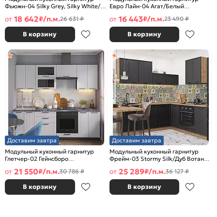
Фьюжн-04 Silky Grey, Silky White/
Евро Лайн-04 Агат/Белый
Белый 2140x2500/1800x600
2140x1800/2150x600
18 642
16 443
от
₽/п.м.
от
₽/п.м.
26 631 ₽
23 490 ₽
В корзину
В корзину
Доставим завтра
Доставим завтра
Модульный кухонный гарнитур
Модульный кухонный гарнитур
Глетчер-02 Гейнсборо
Фрейм-03 Stormy Silk/Дуб Вотан
Силк/Graphite 2140x2400x600
2140x2200x600
21 550
25 289
от
₽/п.м.
от
₽/п.м.
30 786 ₽
36 127 ₽
В корзину
В корзину