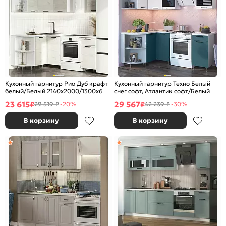
Кухонный гарнитур Рио Дуб крафт
Кухонный гарнитур Техно Белый
белый/Белый 2140x2000/1300x600
снег софт, Атлантик софт/Белый
(Антарес)
2170x1400/1300x600 (Антарес)
23 615
29 567
₽
₽
29 519 ₽
-20%
42 239 ₽
-30%
В корзину
В корзину