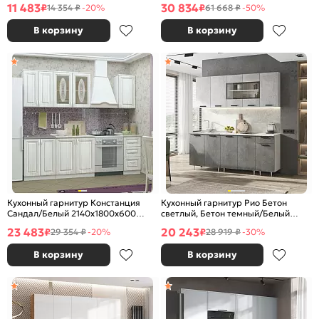
11 483
30 834
₽
₽
14 354 ₽
-20%
61 668 ₽
-50%
В корзину
В корзину
Кухонный гарнитур Констанция
Кухонный гарнитур Рио Бетон
Сандал/Белый 2140x1800x600
светлый, Бетон темный/Белый
(Антарес)
2140x2000x600 (Антарес)
23 483
20 243
₽
₽
29 354 ₽
-20%
28 919 ₽
-30%
В корзину
В корзину