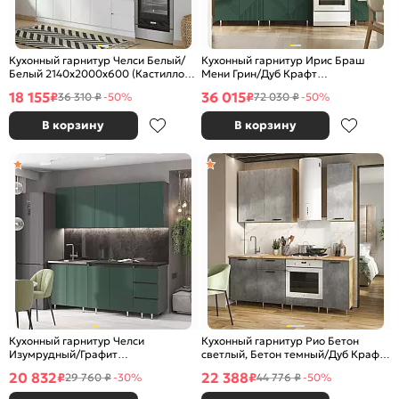
Кухонный гарнитур Челси Белый/
Кухонный гарнитур Ирис Браш
Белый 2140x2000x600 (Кастилло
Мени Грин/Дуб Крафт
темный)
2150x2000x600 (Дуб вотан)
18 155
36 015
₽
₽
36 310 ₽
-50%
72 030 ₽
-50%
В корзину
В корзину
Кухонный гарнитур Челси
Кухонный гарнитур Рио Бетон
Изумрудный/Графит
светлый, Бетон темный/Дуб Крафт
2200x2000x600 (Кастилло темный)
2100x2000x600 (Дуб вотан)
20 832
22 388
₽
₽
29 760 ₽
-30%
44 776 ₽
-50%