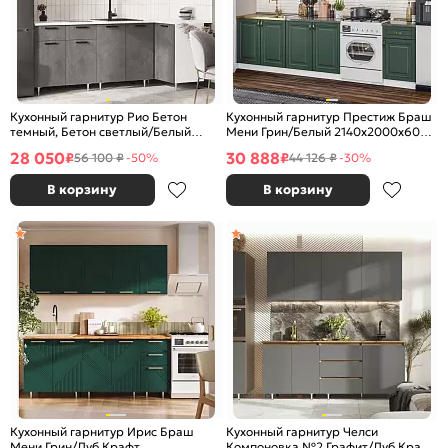
Кухонный гарнитур Рио Бетон
Кухонный гарнитур Престиж Браш
темный, Бетон светлый/Белый
Мени Грин/Белый 2140x2000x600
2140x2200/1000x600 (Антарес)
(Кастилло темный)
28 050
30 888
₽
₽
56 100 ₽
-50%
44 126 ₽
-30%
В корзину
В корзину
Кухонный гарнитур Ирис Браш
Кухонный гарнитур Челси
Мени Грин/Дуб Крафт
Компоновка №2 Графит/Дуб Крафт