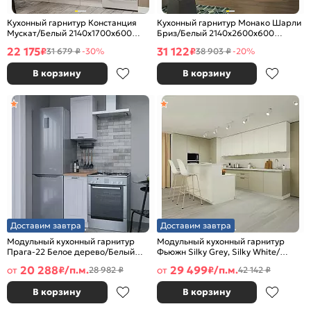
Кухонный гарнитур Констанция
Кухонный гарнитур Монако Шарли
Мускат/Белый 2140x1700x600
Бриз/Белый 2140x2600x600
(Антарес)
(Антарес)
22 175
31 122
₽
₽
31 679 ₽
-30%
38 903 ₽
-20%
В корзину
В корзину
Доставим завтра
Доставим завтра
Модульный кухонный гарнитур
Модульный кухонный гарнитур
Прага-22 Белое дерево/Белый
Фьюжн Silky Grey, Silky White/
2132x400x600
Белый 2330x4400/2400x600
20 288
29 499
от
₽/п.м.
от
₽/п.м.
28 982 ₽
42 142 ₽
В корзину
В корзину