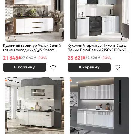
Кухонный гарнитур Челси Белый
Кухонный гарнитур Николь Браш
глянец холодный/Дуб Крафт
Деним Блю/Белый 2150x2100x600
2140x2000x600 (Кастилло)
(Антарес)
21 648
23 621
₽
₽
27 060 ₽
-20%
29 526 ₽
-20%
В корзину
В корзину