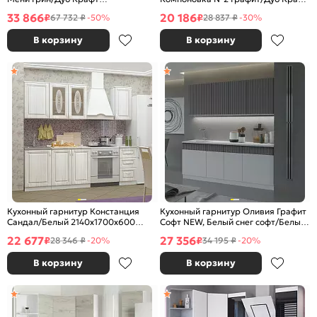
2100x2000x600 (Дуб вотан)
2140x2000x600 (Дуб вотан)
33 866
20 186
₽
₽
67 732 ₽
-50%
28 837 ₽
-30%
В корзину
В корзину
Кухонный гарнитур Констанция
Кухонный гарнитур Оливия Графит
Сандал/Белый 2140x1700x600
Софт NEW, Белый снег софт/Белый
(Антарес)
2000x2000x600 (Антарес)
22 677
27 356
₽
₽
28 346 ₽
-20%
34 195 ₽
-20%
В корзину
В корзину