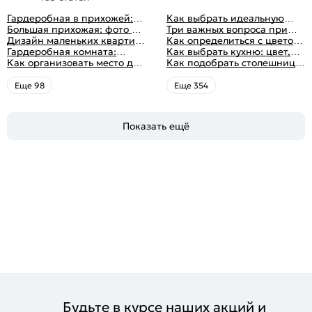
Гардеробная в прихожей:
Как выбрать идеальную
виды, фото в интерьере,
Большая прихожая: фото с
планировку для кухни
Три важных вопроса при
идеи дизайна
функциональным
Дизайн маленьких квартир:
выборе кухни: готовка,
Как определиться с цветом
распределением дизайна
10 идей для дизайна
Гардеробная комната:
посуда, комфорт
кухни: светлые, темные,
Как выбрать кухню: цвет,
интерьера с фото
дизайн, планировка, советы
Как организовать место для
яркие
планировка, аксессуары
Как подобрать столешницу
по обустройству,
хранения на балконе
для кухни по цвету
распространенные ошибки
Eще 98
Eще 354
Показать ещё
Будьте в курсе наших акций и