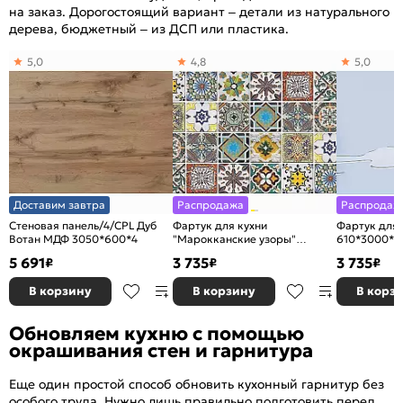
на заказ. Дорогостоящий вариант – детали из натурального
дерева, бюджетный – из ДСП или пластика.
5,0
4,8
5,0
Доставим завтра
Распродажа
Распродаж
Стеновая панель/4/CPL Дуб
Фартук для кухни
Фартук для 
Вотан МДФ 3050*600*4
"Марокканские узоры"
610*3000*2
610*3000*2
5 691
3 735
3 735
₽
₽
₽
В корзину
В корзину
В корз
Обновляем кухню с помощью
окрашивания стен и гарнитура
Еще один простой способ обновить кухонный гарнитур без
особого труда. Нужно лишь правильно подготовить перед