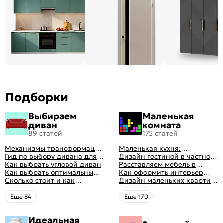
Подборки
Выбираем
Маленькая
диван
комната
89 статей
175 статей
Механизмы трансформации
Маленькая кухня:
диванов: все виды,
Гид по выбору дивана для
планировка, стили, цвет и
Дизайн гостиной в частном
особенности, плюсы и
сна
Как выбрать угловой диван
рисунок, реальные фото
доме: 50 вариантов с фото
Расставляем мебель в
минусы
Как выбрать оптимальный
гостиной: главные правила
Как оформить интерьер
цвет стен в гостиной: 50
Сколько стоит и как
рациональной планировки
однокомнатной квартиры:
Дизайн маленьких квартир:
фото и идей оформления
перетянуть диван
47 классных идей с фото
10 идей для дизайна
интерьера с фото
Eще 84
Eще 170
Идеальная