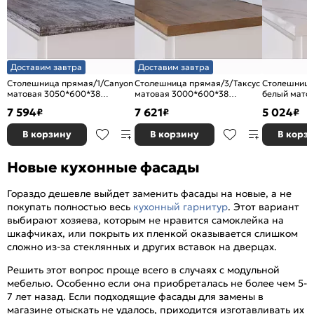
Доставим завтра
Доставим завтра
Столешница прямая/1/Canyon
Столешница прямая/3/Таксус
Столешница
матовая 3050*600*38
матовая 3000*600*38
белый мато
(влагостойкая) R9
(влагостойкая) R3
7 594
7 621
5 024
₽
₽
₽
В корзину
В корзину
В корз
Новые кухонные фасады
Гораздо дешевле выйдет заменить фасады на новые, а не
покупать полностью весь
кухонный гарнитур
. Этот вариант
выбирают хозяева, которым не нравится самоклейка на
шкафчиках, или покрыть их пленкой оказывается слишком
сложно из-за стеклянных и других вставок на дверцах.
Решить этот вопрос проще всего в случаях с модульной
мебелью. Особенно если она приобреталась не более чем 5-
7 лет назад. Если подходящие фасады для замены в
магазине отыскать не удалось, приходится изготавливать их