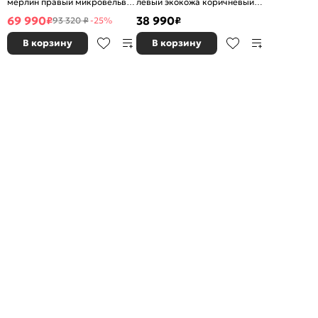
мерлин правый микровельвет
левый экокожа коричневый
бежевый дельфин
без механизма
69 990
38 990
₽
₽
93 320 ₽
-25%
В корзину
В корзину