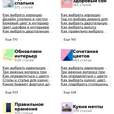
Здоровый сон
спальня
165 статей
315 статей
Как выбрать хорошую
Как выбрать хорошую
кровать для сна
Дизайн спальни в частном
кровать для сна
Гид по выбору дивана для
доме: множество идей
Бежевый цвет в интерьере
сна
Как выбрать двуспальную
оформления идеальных
спальни 2024, 40 красивых
Цвет шалфея в интерьере
кровать и матрас
Как выбрать высоту
интерьеров
интерьеров с фото
Как выбрать двуспальную
правильно: советы и фото в
матраса
Как правильно выбрать
кровать и матрас
интерьере
ортопедический матрас
правильно: советы и фото в
Eще 310
Eще 160
интерьере
Обновляем
Сочетания
интерьер
цветов
928 статей
463 статьи
Как выбрать идеальную
Как выбрать идеальную
планировку для кухни
Три важных вопроса при
планировку для кухни
Три важных вопроса при
выборе кухни: готовка,
Как определиться с цветом
выборе кухни: готовка,
Как определиться с цветом
посуда, комфорт
кухни: светлые, темные,
Столы и стулья для кухни:
посуда, комфорт
кухни: светлые, темные,
Как выбрать кухню: цвет,
яркие
советы по выбору
Какие бывают фартуки для
яркие
планировка, аксессуары
Как подобрать столешницу
кухни: как правильно
для кухни по цвету
выбрать
Eще 923
Eще 458
Правильное
Кухня мечты
хранение
359 статей
103 статьи