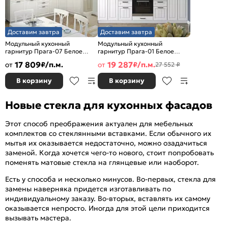
Доставим завтра
Доставим завтра
Модульный кухонный
Модульный кухонный
гарнитур Прага-07 Белое
гарнитур Прага-01 Белое
дерево/Белый
дерево/Белый
17 809
19 287
от
₽/п.м.
от
₽/п.м.
27 552 ₽
2132x3300/1490x600
2140x2600x600
В корзину
В корзину
Новые стекла для кухонных фасадов
Этот способ преображения актуален для мебельных
комплектов со стеклянными вставками. Если обычного их
мытья их оказывается недостаточно, можно озадачиться
заменой. Когда хочется чего-то нового, стоит попробовать
поменять матовые стекла на глянцевые или наоборот.
Есть у способа и несколько минусов. Во-первых, стекла для
замены наверняка придется изготавливать по
индивидуальному заказу. Во-вторых, вставлять их самому
оказывается непросто. Иногда для этой цели приходится
вызывать мастера.