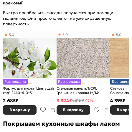
кремовый.
Быстро преобразить фасады получается при помощи
молдингов. Они просто клеятся на уже окрашенную
поверхность.
5,0
5,0
5,0
Распродажа
Распродажа
Доставим з
Фартук для кухни "Цветущий
Стеновая панель/1/CPL
Стеновая па
сад" 2440*610*3
Гранитная крошка МДФ
Сонома све
3050*600*4
3050*600*4
2 685
3 924
4 395
₽
₽
₽
4 616 ₽
-15%
В корзину
В корзину
В корз
Покрываем кухонные шкафы лаком