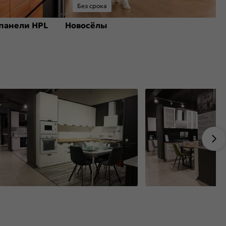
Без срока
панели HPL
Новосёлы