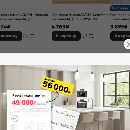
Доставим 
новая панель/1/CPL Мрамор
Стеновая панель/3/CPL Кокоболо
Стеновая п
отой матовая МДФ
матовая МДФ 3050*600*4
Винтажная
0*600*4
3050*600*
924
₽
4 763
₽
3 895
₽
 корзину
В корзину
В корз