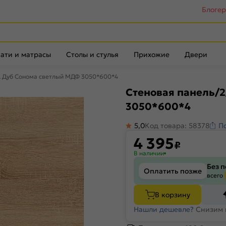
Блоге
ати и матрасы
Столы и стулья
Прихожие
Двери
L Дуб Сонома светлый МДФ 3050*600*4
Стеновая панель/
3050*600*4
5,0
Код товара: 58378
П
4 395
₽
В наличии
Без 
Оплатить позже
всего
В корзину
Нашли дешевле?
Снизим 