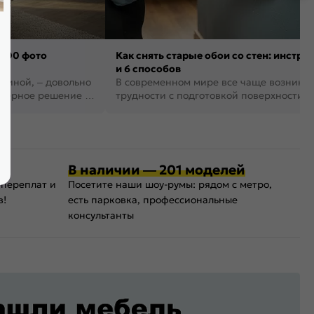
 100 фото
Как снять старые обои со стен: инстру
и 6 способов
стиной, – довольно
В современном мире все чаще возника
рьерное решение в
трудности с подготовкой поверхности д
поклейки обоев. И многие за...
В наличии — 201 моделей
 переплат и
Посетите наши шоу-румы: рядом с метро,
в!
есть парковка, профессиональные
консультанты