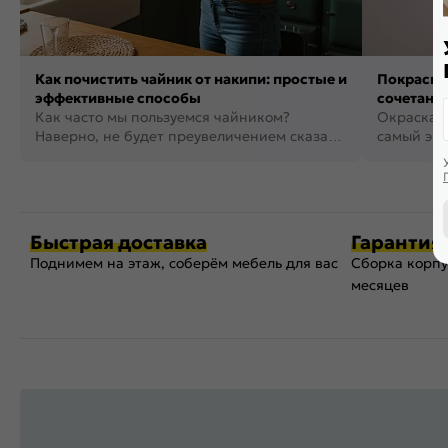
Как почистить чайник от накипи: простые и
Покраска 
эффективные способы
сочетания
Как часто мы пользуемся чайником?
фото
Окраска п
Наверно, не будет преувеличением сказать,
самый эко
что это самая востребованная...
возможнос
Быстрая доставка
Гарантия 
Поднимем на этаж, соберём мебель для вас
Сборка корпу
месяцев