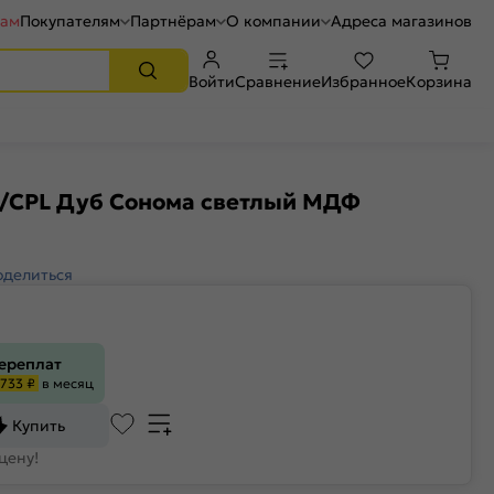
рам
Покупателям
Партнёрам
О компании
Адреса магазинов
Войти
Сравнение
Избранное
Корзина
2/CPL Дуб Сонома светлый МДФ
оделиться
переплат
733 ₽
в месяц
Купить
цену!