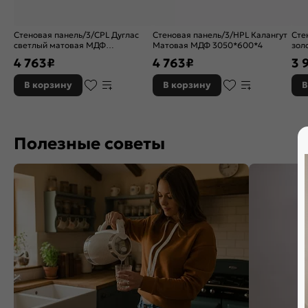
Стеновая панель/3/CPL Дуглас
Стеновая панель/3/HPL Калангут
Сте
светлый матовая МДФ
Матовая МДФ 3050*600*4
зол
3050*600*4
305
4 763
₽
4 763
₽
3 
В корзину
В корзину
В
Полезные советы