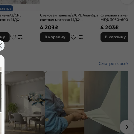
завтра
анель/2/CPL
Стеновая панель/2/CPL Аламбра
Стеновая панель/2
 сосна МДФ
светлая матовая МДФ
МДФ 3050*600*4
4
3050*600*4
4 203
₽
4 203
₽
ину
В корзину
В корзину
Смотреть все