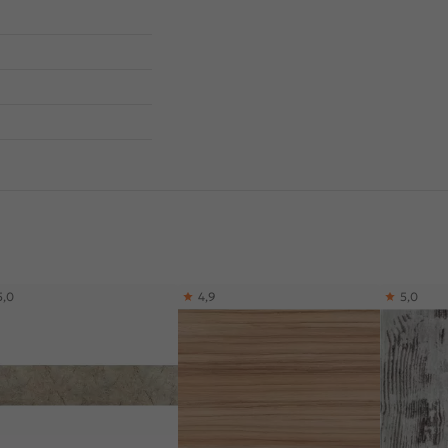
5,0
4,9
5,0