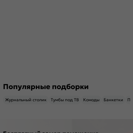
Популярные подборки
Журнальный столик
Тумбы под ТВ
Комоды
Банкетки
Пу