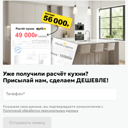
Стать дилером
Расскажите о нас
Поделиться
Оцените магазин
ИКС 1180
© 2015—2026 Интернет-магазин мебели Mebel169.ru
Уже получили расчёт кухни?
Присылай нам, сделаем ДЕШЕВЛЕ!
Пользовательское соглашение
Политика обработки персональных данных
Телефон*
Карта сайта
На информационном ресурсе
применяются
куки
и рекомендательные
Хорошо
Указывая свои данные, вы подтверждаете ознакомление c
технологии
Политикой обработки персональных данных
Отправить заявку