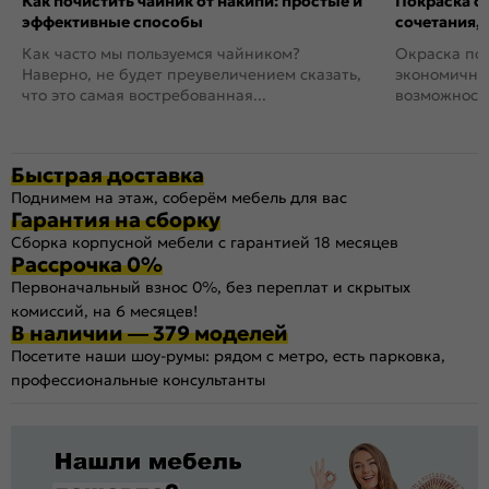
Как почистить чайник от накипи: простые и
Покраска ст
эффективные способы
сочетания,
Как часто мы пользуемся чайником?
Окраска пов
Наверно, не будет преувеличением сказать,
экономичный
что это самая востребованная...
возможность
Быстрая доставка
Поднимем на этаж, соберём мебель для вас
Гарантия на сборку
Сборка корпусной мебели с гарантией 18 месяцев
Рассрочка 0%
Первоначальный взнос 0%, без переплат и скрытых
комиссий, на 6 месяцев!
В наличии — 379 моделей
Посетите наши шоу-румы: рядом с метро, есть парковка,
профессиональные консультанты