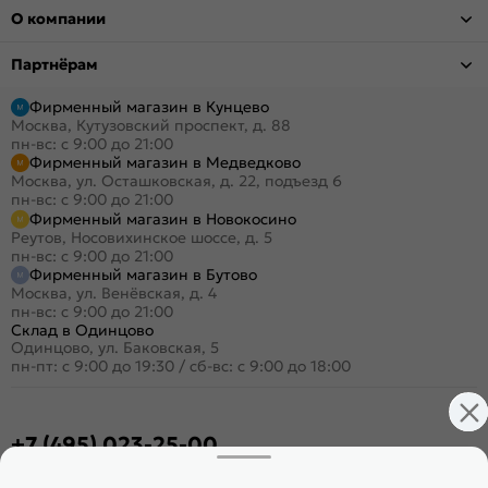
О компании
Партнёрам
Фирменный магазин в Кунцево
Москва, Кутузовский проспект, д. 88
пн-вс: с 9:00 до 21:00
Фирменный магазин в Медведково
Москва, ул. Осташковская, д. 22, подъезд 6
пн-вс: с 9:00 до 21:00
Фирменный магазин в Новокосино
Реутов, Носовихинское шоссе, д. 5
пн-вс: с 9:00 до 21:00
Фирменный магазин в Бутово
Москва, ул. Венёвская, д. 4
пн-вс: с 9:00 до 21:00
Склад в Одинцово
Одинцово, ул. Баковская, 5
пн-пт: с 9:00 до 19:30
/
сб-вс: с 9:00 до 18:00
+7 (495) 023-25-00
Заказать звонок