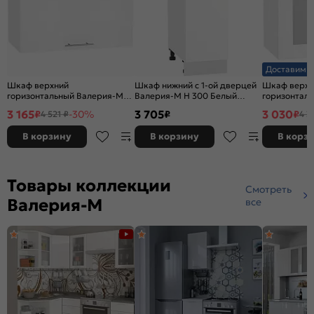
Доставим з
Шкаф верхний
Шкаф нижний с 1-ой дверцей
Шкаф верхн
горизонтальный Валерия-М
Валерия-М Н 300 Белый
горизонтал
ВГ 600 Белый металлик-
глянец-Белый
Валерия-М 
3 165
3 705
3 030
₽
-30%
₽
₽
4 521 ₽
4 3
Белый
металлик-Б
В корзину
В корзину
В корз
Товары коллекции
Смотреть
Валерия-М
все