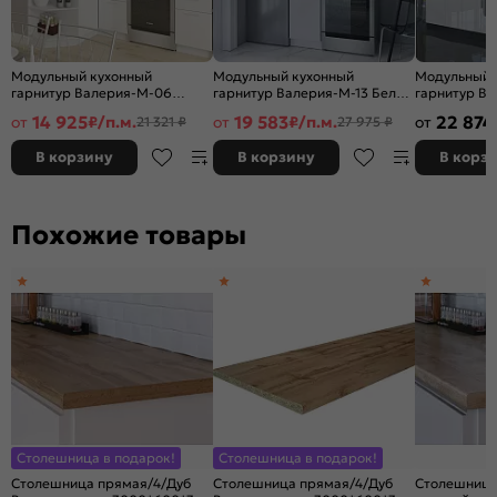
Модульный кухонный
Модульный кухонный
Модульный 
гарнитур Валерия-М-06
гарнитур Валерия-М-13 Белый
гарнитур В
Белый глянец/Белый
глянец/Белый 2336x400x600
Белый гляне
14 925
19 583
22 874
от
₽/п.м.
от
₽/п.м.
от
21 321 ₽
27 975 ₽
2140x1290/2000x600
2140x2400x
В корзину
В корзину
В корз
Похожие товары
Столешница в подарок!
Столешница в подарок!
Столешница прямая/4/Дуб
Столешница прямая/4/Дуб
Столешница