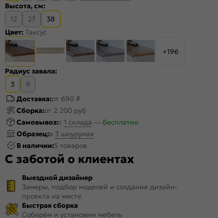
Высота, см:
12
27
38
Цвет:
Таксус
+196
Радиус завала:
3
9
Доставка:
от 690 ₽
Сборка:
от 2 200 руб
Самовывоз:
c
1 склада
—
бесплатно
Образец:
в
3 шоурумах
В наличии:
5 товаров
С заботой о клиентах
Выездной дизайнер
Замеры, подбор моделей и создание дизайн-
проекта на месте
Быстрая сборка
Соберём и установим мебель