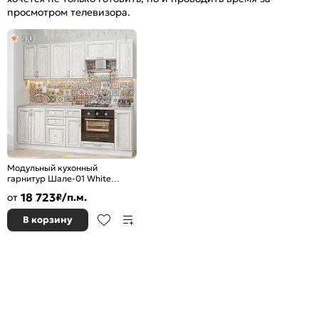
просмотром телевизора.
5,0
Модульный кухонный
гарнитур Шале-01 White
Dreamline/Белый
18 723
от
₽/п.м.
2140x2200x600
В корзину