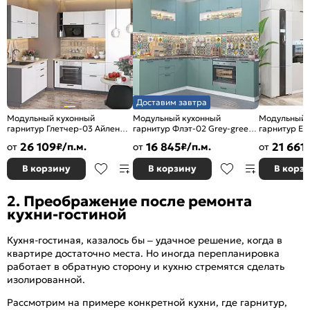
Доставим завтра
Модульный кухонный
Модульный кухонный
Модульный 
гарнитур Глетчер-03 Айленд
гарнитур Флэт-02 Grey-green
гарнитур Ев
Силк/Graphite
In 2S/Белый
Антрацит/Б
26 109
16 845
21 661
от
₽/п.м.
от
₽/п.м.
от
2140x1200/2000x600
2340x2390/1700x600
2500x2400/
В корзину
В корзину
В корз
2. Преображение после ремонта
кухни-гостиной
Кухня-гостиная, казалось бы – удачное решение, когда в
квартире достаточно места. Но иногда перепланировка
работает в обратную сторону и кухню стремятся сделать
изолированной.
Рассмотрим на примере конкретной кухни, где гарнитур,