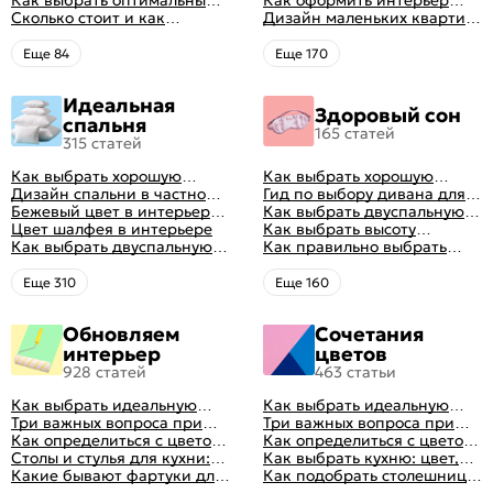
минусы
Как выбрать оптимальный
гостиной: главные правила
Как оформить интерьер
цвет стен в гостиной: 50
Сколько стоит и как
рациональной планировки
однокомнатной квартиры:
Дизайн маленьких квартир:
фото и идей оформления
перетянуть диван
47 классных идей с фото
10 идей для дизайна
интерьера с фото
Eще 84
Eще 170
Идеальная
Здоровый сон
спальня
165 статей
315 статей
Как выбрать хорошую
Как выбрать хорошую
кровать для сна
Дизайн спальни в частном
кровать для сна
Гид по выбору дивана для
доме: множество идей
Бежевый цвет в интерьере
сна
Как выбрать двуспальную
оформления идеальных
спальни 2024, 40 красивых
Цвет шалфея в интерьере
кровать и матрас
Как выбрать высоту
интерьеров
интерьеров с фото
Как выбрать двуспальную
правильно: советы и фото в
матраса
Как правильно выбрать
кровать и матрас
интерьере
ортопедический матрас
правильно: советы и фото в
Eще 310
Eще 160
интерьере
Обновляем
Сочетания
интерьер
цветов
928 статей
463 статьи
Как выбрать идеальную
Как выбрать идеальную
планировку для кухни
Три важных вопроса при
планировку для кухни
Три важных вопроса при
выборе кухни: готовка,
Как определиться с цветом
выборе кухни: готовка,
Как определиться с цветом
посуда, комфорт
кухни: светлые, темные,
Столы и стулья для кухни:
посуда, комфорт
кухни: светлые, темные,
Как выбрать кухню: цвет,
яркие
советы по выбору
Какие бывают фартуки для
яркие
планировка, аксессуары
Как подобрать столешницу