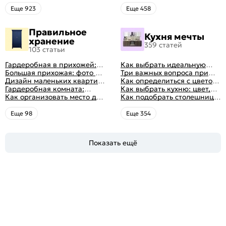
кухни: как правильно
для кухни по цвету
выбрать
Eще 923
Eще 458
Правильное
Кухня мечты
хранение
359 статей
103 статьи
Гардеробная в прихожей:
Как выбрать идеальную
виды, фото в интерьере,
Большая прихожая: фото с
планировку для кухни
Три важных вопроса при
идеи дизайна
функциональным
Дизайн маленьких квартир:
выборе кухни: готовка,
Как определиться с цветом
распределением дизайна
10 идей для дизайна
Гардеробная комната:
посуда, комфорт
кухни: светлые, темные,
Как выбрать кухню: цвет,
интерьера с фото
дизайн, планировка, советы
Как организовать место для
яркие
планировка, аксессуары
Как подобрать столешницу
по обустройству,
хранения на балконе
для кухни по цвету
распространенные ошибки
Eще 98
Eще 354
Показать ещё