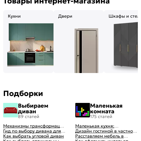
Товары интернет-магазина
Кухни
Двери
Шкафы и стел
Подборки
Выбираем
Маленькая
диван
комната
89 статей
175 статей
Механизмы трансформации
Маленькая кухня:
диванов: все виды,
Гид по выбору дивана для
планировка, стили, цвет и
Дизайн гостиной в частном
особенности, плюсы и
сна
Как выбрать угловой диван
рисунок, реальные фото
доме: 50 вариантов с фото
Расставляем мебель в