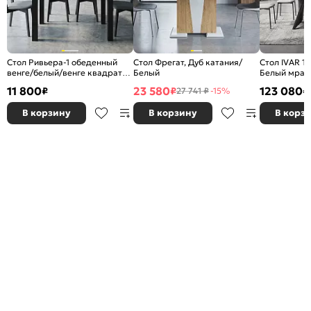
Стол Ривьера-1 обеденный
Стол Фрегат, Дуб катания/
Стол IVAR 1
венге/белый/венге квадраты
Белый
Белый мрам
1000*700
керамика
11 800
23 580
123 080
₽
₽
₽
27 741 ₽
-15%
В корзину
В корзину
В корз