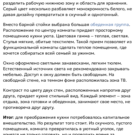
разделить рабочую нижнюю зону и область для хранения.
Серый цвет несколько разбавляет монохромность белого, не
давая дизайну превратиться в скучный и однотонный.
Вместо барной стойки выбрана большая
обеденная группа
.
Расположение по центру комнаты придает просторному
помещению кухни уюта. Цветовая гамма – теплая, светлая.
Стулья мягкие, обитые текстилем. Такой прием позволяет из
функциональной комнаты сделать теплое помещение, где
хочется собираться всей семьей за ужином.
Окно оформлено светлыми занавесками, легким тюлем.
Естественный источник света не рекомендовано закрывать
мебелью. Доступ к окну должен быть свободным. На
свободной стене, на темном фоне расположилась зона ТВ.
Контраст по цвету двух стен, расположенных напротив друг
друга, придает кухне стильный вид. Каждый элемент – зона
отдыха, зона готовки и обеденная, занимают свое место, не
противореча друг другу.
Итог
: для преображения кухни потребовалось капитальное
вмешательство. Но результат того стоит. Из скучного, пустого
помещения, комната превратилась в уютный уголок, где
хочется не только готовить, но и проводить время за