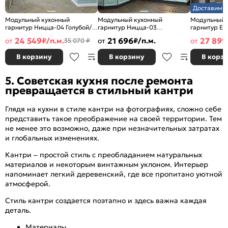
Доставим з
Модульный кухонный
Модульный кухонный
Модульный 
гарнитур Ницца-04 Голубой/
гарнитур Ницца-03
гарнитур Ев
Белый 2340x3200/2700x600
Голубой/Graphite
Белый/Graph
24 549
21 696
27 899
от
₽/п.м.
от
₽/п.м.
от
35 070 ₽
2340x1890/2400x600
2500x2400/
В корзину
В корзину
В корз
5. Советская кухня после ремонта
превращается в стильный кантри
Глядя на кухни в стиле кантри на фотографиях, сложно себе
представить такое преображение на своей территории. Тем
не менее это возможно, даже при незначительных затратах
и глобальных изменениях.
Кантри – простой стиль с преобладанием натуральных
материалов и некоторым винтажным уклоном. Интерьер
напоминает легкий деревенский, где все пропитано уютной
атмосферой.
Стиль кантри создается поэтапно и здесь важна каждая
деталь.
Материалы