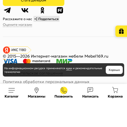
Стать дилером
Расскажите о нас
Поделиться
Оцените магазин
ИКС 1180
© 2015—2026 Интернет-магазин мебели Mebel169.ru
На информационном ресурсе
применяются
куки
и рекомендательные
Хорошо
технологии
Пользовательское соглашение
Политика обработки персональных данных
Карта сайта
Каталог
Магазины
Позвонить
Написать
Корзина