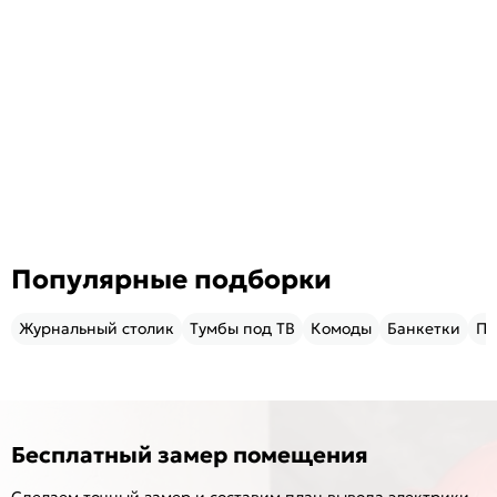
Популярные подборки
Журнальный столик
Тумбы под ТВ
Комоды
Банкетки
Пу
Бесплатный замер помещения
Сделаем точный замер и составим план вывода электрики,