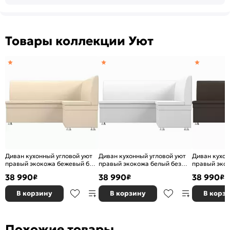
Товары коллекции Уют
Диван кухонный угловой уют
Диван кухонный угловой уют
Диван кухон
правый экокожа бежевый без
правый экокожа белый без
правый эко
механизма
механизма
без механи
38 990
38 990
38 990
₽
₽
₽
В корзину
В корзину
В корз
Похожие товары