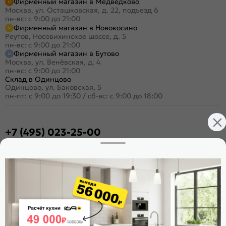
Фирменный магазин в Медведково
Москва, ул. Осташковская, д. 22, подъезд 6
пн-вс: с 9:00 до 21:00
Фирменный магазин в Новокосино
Реутов, Носовихинское шоссе, д. 5
пн-вс: с 9:00 до 21:00
Фирменный магазин в Бутово
Москва, ул. Венёвская, д. 4
пн-вс: с 9:00 до 21:00
Склад в Одинцово
Одинцово, ул. Баковская, 5
пн-пт: с 9:00 до 19:30
/
сб-вс: с 9:00 до 18:00
+7 (495) 023-25-00
Заказать звонок
Стать дилером
Расскажите о нас
Поделиться
Оцените магазин