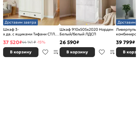
Доставим завтра
Доставим з
Шкаф 3-
Шкаф 910x505x2020 Норден
Ливерпуль 
х дв. с ящиками Тифани СТЛ.305.02 Дуб небраска/
Белый/белый ЛДСП
комбиниров
Белый
Белый/Ясен
37 520
26 590
39 799
₽
₽
₽
44 141 ₽
-15%
В корзину
В корзину
В корз