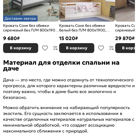
Доставим завтра
Кровать Соня без обивки
Кровать Соня без обивки
Кровать Сон
сиреневый без П/М 800x1900,
белый без П/М 800x1900,
сиреневый б
ортопедическое основание,
ортопедическое основание,
ортопедичес
9 680
15 020
29 870
₽
₽
₽
изголовье жесткое
изголовье жесткое
изголовье ж
В корзину
В корзину
В корз
Материал для отделки спальни на
даче
Дача — это место, где можно отдохнуть от технологического
прогресса, для которого характерны различные вредности и
поэтому важно, чтобы в доме было все экологично и
безопасно.
Можно обратить внимание на набирающий популярность
экостиль. Его сущность заключается в использовании в
качестве отделочных материалов натуральных материалов с
минимальной обработкой, что создает ассоциацию
максимального сближения с природой.