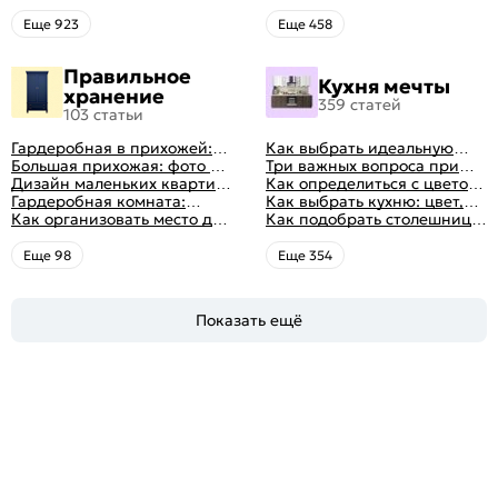
кухни: как правильно
для кухни по цвету
выбрать
Eще 923
Eще 458
Правильное
Кухня мечты
хранение
359 статей
103 статьи
Гардеробная в прихожей:
Как выбрать идеальную
виды, фото в интерьере,
Большая прихожая: фото с
планировку для кухни
Три важных вопроса при
идеи дизайна
функциональным
Дизайн маленьких квартир:
выборе кухни: готовка,
Как определиться с цветом
распределением дизайна
10 идей для дизайна
Гардеробная комната:
посуда, комфорт
кухни: светлые, темные,
Как выбрать кухню: цвет,
интерьера с фото
дизайн, планировка, советы
Как организовать место для
яркие
планировка, аксессуары
Как подобрать столешницу
по обустройству,
хранения на балконе
для кухни по цвету
распространенные ошибки
Eще 98
Eще 354
Показать ещё