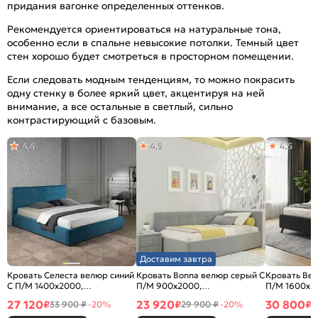
придания вагонке определенных оттенков.
Рекомендуется ориентироваться на натуральные тона,
особенно если в спальне невысокие потолки. Темный цвет
стен хорошо будет смотреться в просторном помещении.
Если следовать модным тенденциям, то можно покрасить
одну стенку в более яркий цвет, акцентируя на ней
внимание, а все остальные в светлый, сильно
контрастирующий с базовым.
4,6
4,5
4,5
Доставим завтра
Кровать Селеста велюр синий
Кровать Bonna велюр серый С
Кровать Bet
С П/М 1400x2000,
П/М 900x2000,
П/М 1600x2
ортопедическое основание,
ортопедическое основание,
ортопедичес
27 120
23 920
30 800
₽
₽
₽
33 900 ₽
-20%
29 900 ₽
-20%
3
изголовье мягкое
изголовье мягкое
изголовье м