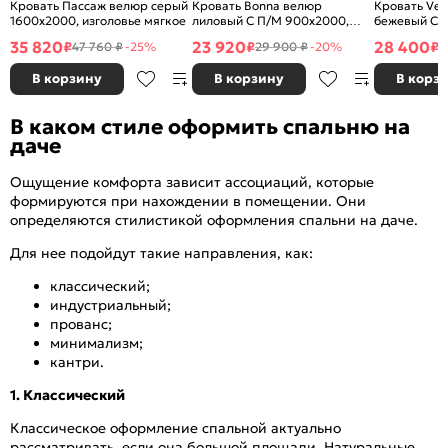
Кровать Пассаж велюр серый
Кровать Bonna велюр
Кровать Ve
1600x2000, изголовье мягкое
лиловый С П/М 900x2000,
бежевый С 
ортопедическое основание,
ортопедичес
35 820
23 920
28 400
₽
₽
₽
47 760 ₽
-25%
29 900 ₽
-20%
3
изголовье мягкое
изголовье м
В корзину
В корзину
В корз
В каком стиле оформить спальню на
даче
Ощущение комфорта зависит ассоциаций, которые
формируются при нахождении в помещении. Они
определяются стилистикой оформления спальни на даче.
Для нее подойдут такие направления, как:
классический;
индустриальный;
прованс;
минимализм;
кантри.
1. Классический
Классическое оформление спальной актуально
рассматривать, если она большой площади. Натуральные