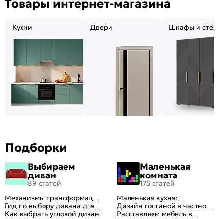
Товары интернет-магазина
Кухни
Двери
Шкафы и стел
Подборки
Выбираем
Маленькая
диван
комната
89 статей
175 статей
Механизмы трансформации
Маленькая кухня:
диванов: все виды,
Гид по выбору дивана для
планировка, стили, цвет и
Дизайн гостиной в частном
особенности, плюсы и
сна
Как выбрать угловой диван
рисунок, реальные фото
доме: 50 вариантов с фото
Расставляем мебель в