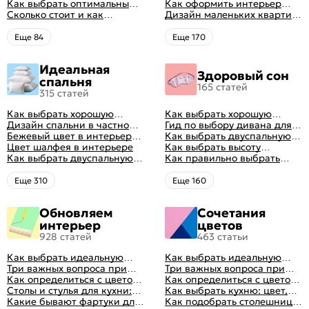
минусы
Как выбрать оптимальный
гостиной: главные правила
Как оформить интерьер
цвет стен в гостиной: 50
Сколько стоит и как
рациональной планировки
однокомнатной квартиры:
Дизайн маленьких квартир:
фото и идей оформления
перетянуть диван
47 классных идей с фото
10 идей для дизайна
интерьера с фото
Eще 84
Eще 170
Идеальная
Здоровый сон
спальня
165 статей
315 статей
Как выбрать хорошую
Как выбрать хорошую
кровать для сна
Дизайн спальни в частном
кровать для сна
Гид по выбору дивана для
доме: множество идей
Бежевый цвет в интерьере
сна
Как выбрать двуспальную
оформления идеальных
спальни 2024, 40 красивых
Цвет шалфея в интерьере
кровать и матрас
Как выбрать высоту
интерьеров
интерьеров с фото
Как выбрать двуспальную
правильно: советы и фото в
матраса
Как правильно выбрать
кровать и матрас
интерьере
ортопедический матрас
правильно: советы и фото в
Eще 310
Eще 160
интерьере
Обновляем
Сочетания
интерьер
цветов
928 статей
463 статьи
Как выбрать идеальную
Как выбрать идеальную
планировку для кухни
Три важных вопроса при
планировку для кухни
Три важных вопроса при
выборе кухни: готовка,
Как определиться с цветом
выборе кухни: готовка,
Как определиться с цветом
посуда, комфорт
кухни: светлые, темные,
Столы и стулья для кухни:
посуда, комфорт
кухни: светлые, темные,
Как выбрать кухню: цвет,
яркие
советы по выбору
Какие бывают фартуки для
яркие
планировка, аксессуары
Как подобрать столешницу