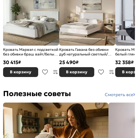
Кровать Марвэл с подсветкой
Кровать Гавана без обивки
Кровать Ма
без обивки браш вайт/белый
дуб натуральный светлый/
белый гляне
без П/М 1600x2000,
белый матовый без П/М
1600x2000,
30 415
25 490
32 358
₽
₽
₽
ортопедическое основание,
1600x2000, ортопедическое
основание, 
изголовье жесткое
основание, изголовье жесткое
В корзину
В корзину
В корз
Полезные советы
Смотреть все