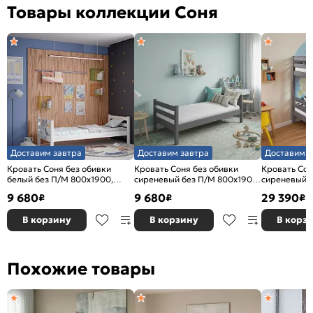
Товары коллекции Соня
Доставим завтра
Доставим завтра
Доставим з
Кровать Соня без обивки
Кровать Соня без обивки
Кровать Сон
белый без П/М 800x1900,
сиреневый без П/М 800x1900,
сиреневый б
ортопедическое основание,
ортопедическое основание,
ортопедичес
9 680
9 680
29 390
₽
₽
₽
изголовье жесткое
изголовье жесткое
изголовье ж
В корзину
В корзину
В корз
Похожие товары