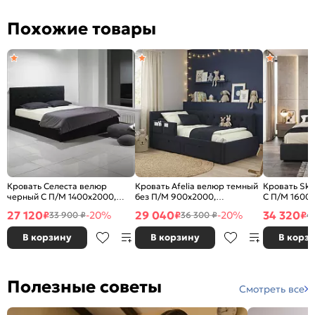
Похожие товары
Кровать Селеста велюр
Кровать Afelia велюр темный
Кровать Sk
черный С П/М 1400x2000,
без П/М 900x2000,
С П/М 1600
ортопедическое основание,
ортопедическое основание,
ортопедичес
27 120
29 040
34 320
₽
-20%
₽
-20%
₽
33 900 ₽
36 300 ₽
4
изголовье мягкое
изголовье мягкое
изголовье м
В корзину
В корзину
В корз
Полезные советы
Смотреть все