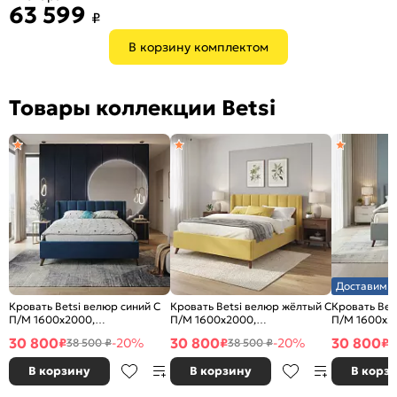
63 599
₽
В корзину комплектом
Товары коллекции Betsi
Доставим з
Кровать Betsi велюр синий С
Кровать Betsi велюр жёлтый С
Кровать Bet
П/М 1600x2000,
П/М 1600x2000,
П/М 1600x2
ортопедическое основание,
ортопедическое основание,
ортопедичес
30 800
30 800
30 800
₽
-20%
₽
-20%
₽
38 500 ₽
38 500 ₽
3
изголовье мягкое
изголовье мягкое
изголовье м
В корзину
В корзину
В корз