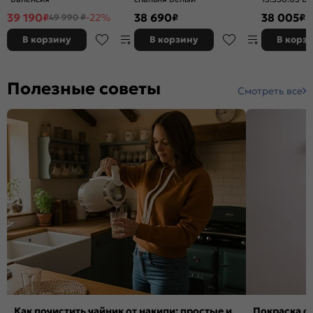
Золотой Кр
39 190
38 690
38 005
₽
-22%
₽
₽
49 990 ₽
В корзину
В корзину
В корз
Полезные советы
Смотреть все
Как почистить чайник от накипи: простые и
Покраска ст