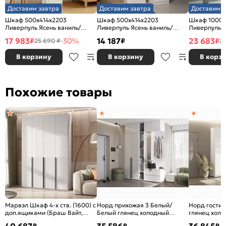
Доставим завтра
Доставим завтра
Доставим з
Шкаф 500x414x2203
Шкаф 500x414x2203
Шкаф 1000x
Ливерпуль Ясень ваниль/
Ливерпуль Ясень ваниль/
Ливерпуль Я
белый МДФ, стекло
белый МДФ
белый МДФ
17 983
14 187
23 683
₽
-30%
₽
₽
25 690 ₽
27
В корзину
В корзину
В корз
Похожие товары
Марвэл Шкаф 4-х ств. (1600) с
Норд прихожая 3 Белый/
Норд гостин
доп.ящиками (Браш Вайт,
Белый глянец холодный
глянец хол
Белый)
1900*510*2654
2000*510*2
40 687
35 586
36 845
₽
₽
₽