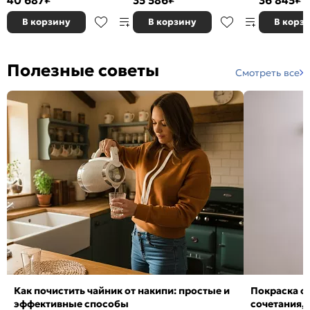
В корзину
В корзину
В корз
Полезные советы
Смотреть все
Как почистить чайник от накипи: простые и
Покраска ст
эффективные способы
сочетания,