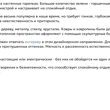
а настенных тарелках. Большое количество зелени - горшечные
настрой и настраивает на спокойный отдых.
е весьма популярна в наше время, но требует тонкое, глубок
в неестественность и приторность.
дереву, металлу, стеклу, хрусталю. Ковры и ковролины были д
отолочное пространство оформляют с помощью скульптурных б
олжен отвечать
интерьер
в этом дизайнерском направлении. Для
 приглушенных оттенках. Мягкость и рассеянность естественно
настоящие или электрические - без них не обойдется ни один и
ворения и безмятежности, что способствует спокойному отдыху
.