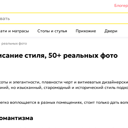
Блоге
ати и матрасы
Столы и стулья
Прихожие
Двери
+ реальных фото
исание стиля, 50+ реальных фото
оты и элегантности, плавности черт и витиеватых дизайнерск
шний, но изысканный, старомодный и исторический стиль под
легко воплощается в разных помещениях, стоит только дать во
романтизма