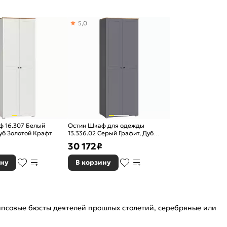
5,0
ф 16.307 Белый
Остин Шкаф для одежды
уб Золотой Крафт
13.336.02 Серый Графит, Дуб
Золотой Крафт
₽
30 172
₽
ину
В корзину
гипсовые бюсты деятелей прошлых столетий, серебряные или