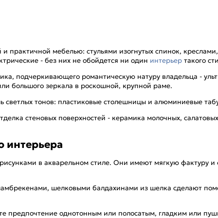
и практичной мебелью: стульями изогнутых спинок, креслами
ктрические - без них не обойдется ни один
интерьер
такого сти
а, подчеркивающего романтическую натуру владельца - ультр
ли большого зеркала в роскошной, крупной раме.
 светлых тонов: пластиковые столешницы и алюминиевые табу
елка стеновых поверхностей - керамика молочных, салатовых,
о интерьера
 рисунками в акварельном стиле. Они имеют мягкую фактуру и 
 ламбрекенами, шелковыми балдахинами из шелка сделают пом
те предпочтение однотонным или полосатым, гладким или пуши