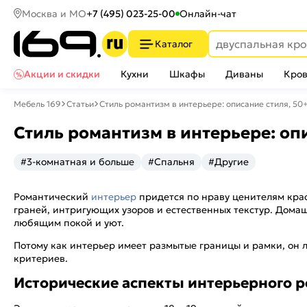
Москва и МО
+7 (495) 023-25-00
Онлайн-чат
Каталог
Акции и скидки
Кухни
Шкафы
Диваны
Кров
Мебель 169
Статьи
Стиль романтизм в интерьере: описание стиля, 50
Стиль романтизм в интерьере: оп
#3-комнатная и больше
#Спальня
#Другие
Романтический
интерьер
придется по нраву ценителям крас
граней, интригующих узоров и естественных текстур. Дома
любящим покой и уют.
Потому как интерьер имеет размытые границы и рамки, он 
критериев.
Исторические аспекты интерьерного 