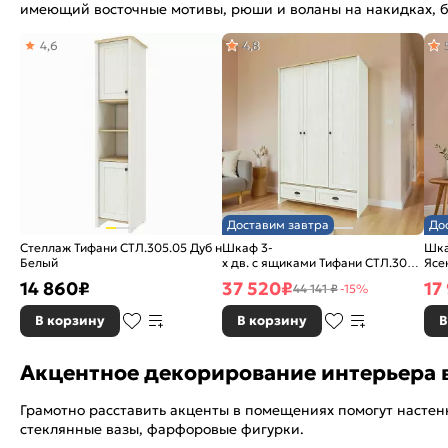
имеющий восточные мотивы, рюши и воланы на накидках, б
4,6
4,8
Доставим завтра
До
Стеллаж Тифани СТЛ.305.05 Дуб небраска/
Шкаф 3-
Шка
Белый
х дв. с ящиками Тифани СТЛ.305.02 Д
Ясе
Белый
14 860
₽
37 520
₽
17
44 141 ₽
-15%
В корзину
В корзину
В
Акцентное декорирование интерьера 
Грамотно расставить акценты в помещениях помогут настен
стеклянные вазы, фарфоровые фигурки.