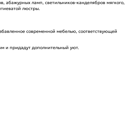
в, абажурных ламп, светильников-канделябров мягкого,
итиеватой люстры.
збавленное современной мебелью, соответствующей
ым и придадут дополнительный уют.