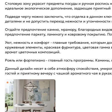
Столовую зону украсит предметы посуды и ручная роспись н
идеальное экологическое дополнение, задающее приятный 
Подведя черту можно заключить, что отделка в данном ключ
деталями и не допустить переход нежности и утонченности 
Отдайте предпочтение камню, мрамору, благородных видов 
предпочтение паркету, ламинату и ковровому покрытию. П
Уют, нежность и комфорт - главные требования, которым д
кружевные элементы, красивая фурнитура, цветовая гамма в
аромат цветочных композиций.
Рояль или фортепиано - главный гость программы. Камины, 
Данный дизайн несет в себе атмосферу спокойствия, умирот
гостей и приятному вечеру с чашкой ароматного чая в руках
4,8