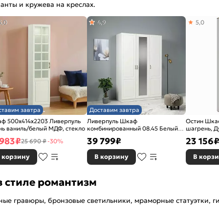
анты и кружева на креслах.
5,0
4,9
5,0
ставим завтра
Доставим завтра
ф 500x414x2203 Ливерпуль
Ливерпуль Шкаф
Остин Шка
уб небраска/
нь ваниль/белый МДФ, стекло
комбинированный 08.45 Белый/
шагрень, Д
Ясень Ваниль
 983
₽
39 799
₽
23 156
25 690 ₽
-30%
 корзину
В корзину
В корз
в стиле романтизм
ные гравюры, бронзовые светильники, мраморные статуэтки, 