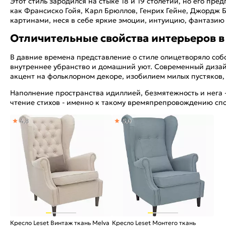
Этот стиль зародился на стыке 18 и 19 столетий, но его п
как Франсиско Гойя, Карл Брюллов, Генрих Гейне, Джордж Б
картинами, неся в себе яркие эмоции, интуицию, фантазию 
Отличительные свойства интерьеров в
В давние времена представление о стиле олицетворяло собо
внутреннее убранство и домашний уют. Современный дизайн
акцент на фольклорном декоре, изобилием милых пустяков,
Наполнение пространства идиллией, безмятежность и нега 
чтение стихов - именно к такому времяпрепровождению сп
4,8
5,0
Кресло Leset Винтаж ткань Melva
Кресло Leset Монтего ткань