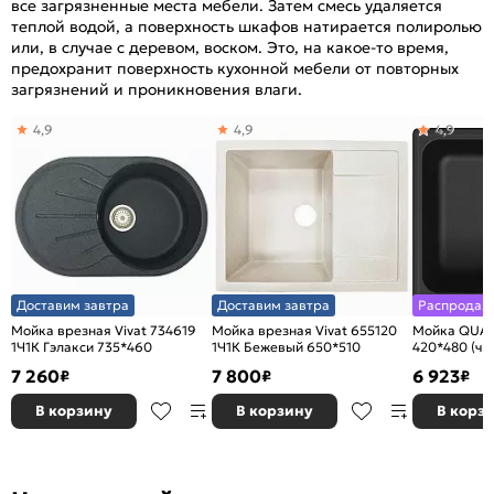
все загрязненные места мебели. Затем смесь удаляется
теплой водой, а поверхность шкафов натирается полиролью
или, в случае с деревом, воском. Это, на какое-то время,
предохранит поверхность кухонной мебели от повторных
загрязнений и проникновения влаги.
4,9
4,9
4,9
Доставим завтра
Доставим завтра
Распродаж
Мойка врезная Vivat 734619
Мойка врезная Vivat 655120
Мойка QUARZ (E
1Ч1К Гэлакси 735*460
1Ч1К Бежевый 650*510
420*48
7 260
7 800
6 923
₽
₽
₽
В корзину
В корзину
В корз