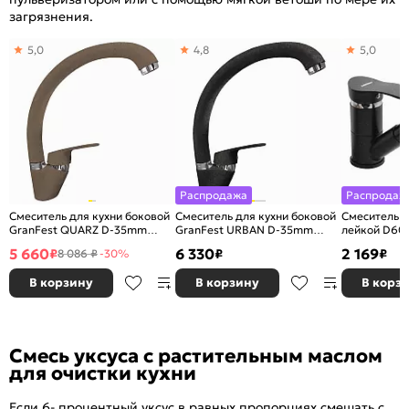
загрязнения.
5,0
4,8
5,0
Распродажа
Распродаж
Смеситель для кухни боковой
Смеситель для кухни боковой
Смеситель 
GranFest QUARZ D-35mm
GranFest URBAN D-35mm
лейкой D600
(терракот) 307
(черный) 308
5 660
6 330
2 169
₽
₽
₽
8 086 ₽
-30%
В корзину
В корзину
В корз
Смесь уксуса с растительным маслом
для очистки кухни
Если 6- процентный уксус в равных пропорциях смешать с