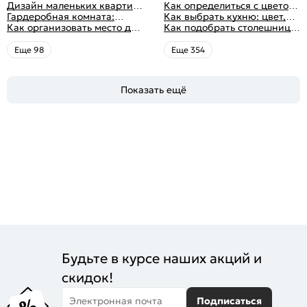
идеи дизайна
функциональным
Дизайн маленьких квартир:
выборе кухни: готовка,
Как определиться с цветом
распределением дизайна
10 идей для дизайна
Гардеробная комната:
посуда, комфорт
кухни: светлые, темные,
Как выбрать кухню: цвет,
интерьера с фото
дизайн, планировка, советы
Как организовать место для
яркие
планировка, аксессуары
Как подобрать столешницу
по обустройству,
хранения на балконе
для кухни по цвету
распространенные ошибки
Eще 98
Eще 354
Показать ещё
Будьте в курсе наших акций и
скидок!
Электронная почта
Подписаться