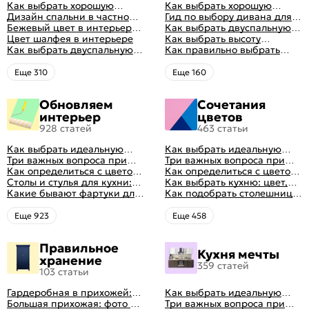
Как выбрать хорошую
Как выбрать хорошую
кровать для сна
Дизайн спальни в частном
кровать для сна
Гид по выбору дивана для
доме: множество идей
Бежевый цвет в интерьере
сна
Как выбрать двуспальную
оформления идеальных
спальни 2024, 40 красивых
Цвет шалфея в интерьере
кровать и матрас
Как выбрать высоту
интерьеров
интерьеров с фото
Как выбрать двуспальную
правильно: советы и фото в
матраса
Как правильно выбрать
кровать и матрас
интерьере
ортопедический матрас
правильно: советы и фото в
Eще 310
Eще 160
интерьере
Обновляем
Сочетания
интерьер
цветов
928 статей
463 статьи
Как выбрать идеальную
Как выбрать идеальную
планировку для кухни
Три важных вопроса при
планировку для кухни
Три важных вопроса при
выборе кухни: готовка,
Как определиться с цветом
выборе кухни: готовка,
Как определиться с цветом
посуда, комфорт
кухни: светлые, темные,
Столы и стулья для кухни:
посуда, комфорт
кухни: светлые, темные,
Как выбрать кухню: цвет,
яркие
советы по выбору
Какие бывают фартуки для
яркие
планировка, аксессуары
Как подобрать столешницу
кухни: как правильно
для кухни по цвету
выбрать
Eще 923
Eще 458
Правильное
Кухня мечты
хранение
359 статей
103 статьи
Гардеробная в прихожей:
Как выбрать идеальную
виды, фото в интерьере,
Большая прихожая: фото с
планировку для кухни
Три важных вопроса при