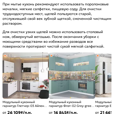
При мытье кухонь рекомендуют использовать поролоновые
мочалки, мягкие салфетки, пищевую соду. Для очистки
труднодоступных мест, щелей пользуются старой,
отслужившей свой век зубной щеткой, смоченной чистящим
раствором.
Для очистки узких щелей можно использовать столовый
нож, обвернутый ветошью. После окончания уборки с
моющими средствами во избежание разводов все
поверхности протирают чистой сухой мягкой салфеткой.
5,0
5,0
4,9
Модульный кухонный
Модульный кухонный
Модульный 
гарнитур Глетчер-03 Айленд
гарнитур Флэт-02 Grey-green
гарнитур Ев
Силк/Graphite
In 2S/Белый
Антрацит/Б
26 109
16 845
21 661
от
₽/п.м.
от
₽/п.м.
от
2140x1200/2000x600
2340x2390/1700x600
2500x2400/