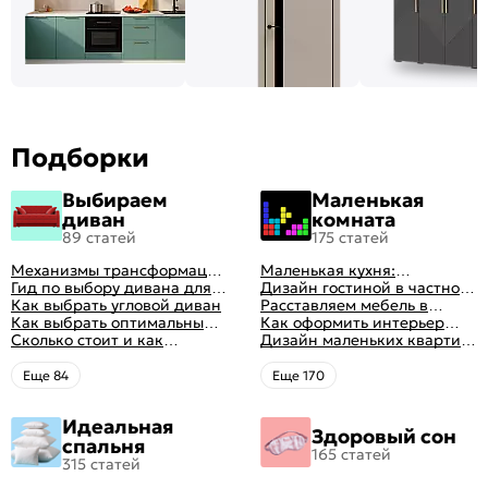
Подборки
Выбираем
Маленькая
диван
комната
89 статей
175 статей
Механизмы трансформации
Маленькая кухня:
диванов: все виды,
Гид по выбору дивана для
планировка, стили, цвет и
Дизайн гостиной в частном
особенности, плюсы и
сна
Как выбрать угловой диван
рисунок, реальные фото
доме: 50 вариантов с фото
Расставляем мебель в
минусы
Как выбрать оптимальный
гостиной: главные правила
Как оформить интерьер
цвет стен в гостиной: 50
Сколько стоит и как
рациональной планировки
однокомнатной квартиры:
Дизайн маленьких квартир:
фото и идей оформления
перетянуть диван
47 классных идей с фото
10 идей для дизайна
интерьера с фото
Eще 84
Eще 170
Идеальная
Здоровый сон
спальня
165 статей
315 статей