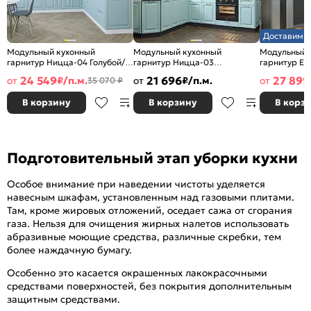
Доставим з
Модульный кухонный
Модульный кухонный
Модульный 
гарнитур Ницца-04 Голубой/
гарнитур Ницца-03
гарнитур Ев
Белый 2340x3200/2700x600
Голубой/Graphite
Белый/Graph
24 549
21 696
27 899
от
₽/п.м.
от
₽/п.м.
от
35 070 ₽
2340x1890/2400x600
2500x2400/
В корзину
В корзину
В корз
Подготовительный этап уборки кухни
Особое внимание при наведении чистоты уделяется
навесным шкафам, установленным над газовыми плитами.
Там, кроме жировых отложений, оседает сажа от сгорания
газа. Нельзя для очищения жирных налетов использовать
абразивные моющие средства, различные скребки, тем
более наждачную бумагу.
Особенно это касается окрашенных лакокрасочными
средствами поверхностей, без покрытия дополнительным
защитным средствами.