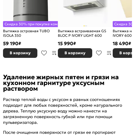
Скидка 30% при покупке комплекта
Скидка 30%
Вытяжка островная TUBO
Вытяжка встраиваемая GS
Вытяжка на
ISOLA 350
BLOC P IVORY LIGHT 600
IVORY 600
59 190
15 990
18 490
₽
₽
₽
В корзину
В корзину
В корз
Удаление жирных пятен и грязи на
кухонном гарнитуре уксусным
раствором
Раствор теплой воды с уксусом в равных соотношениях
подходит для любых поверхностей, кроме натурального
дерева. Теплую уксусную воду можно нанести на
загрязненную поверхность губкой или при помощи
пульверизатора.
После очищения поверхности от грязи ее протирают