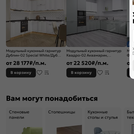
До
Модульный кухонный гарнитур
Модульный кухонный гарнитур
Мод
Дублин-02 Special White/Дуб
Квадро-02 Аквамарин,
Фью
Вотан 2140x2200/2400x600
Белый/Graphite
234
от
28 177
₽/п.м.
от
22 520
₽/п.м.
от
2140x2400/2150x600
В корзину
В корзину
В
Вам могут понадобиться
Стеновые
Столешницы
Кухонные
Бы
панели
столы и стулья
тех