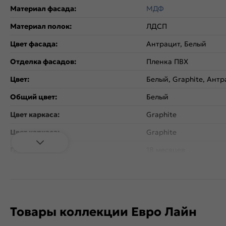
Материал фасада:
МДФ
Материал полок:
ЛДСП
Цвет фасада:
Антрацит, Белый
Отделка фасадов:
Пленка ПВХ
Цвет:
Белый, Graphite, Антр
Общий цвет:
Белый
Цвет каркаса:
Graphite
Цвет каркаса:
Graphite
Гарантия:
18 месяцев
Тип поверхности:
Матовая
Вес:
351.92
Объем:
0.67
Товары коллекции Евро Лайн
Стиль:
Современный