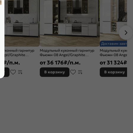
Доставим завтра
 кухонный гарнитур
Модульный кухонный гарнитур
Модульный кухонн
ngel/Graphite
Фьюжн-08 Angel/Graphite
Фьюжн-08 Angel/Б
x600
2340x3400x600 Полки стекло
2340x3400x600
18
₽/п.м.
от
36 176
₽/п.м.
от
31 324
₽/п
ину
В корзину
В корзину