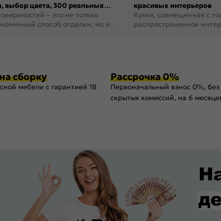
, выбор цвета, 300 реальных
красивых интерьеров
оверхностей – это не только
Кухня, совмещенная с го
номичный способ отделки, но и
распространенное инте
ть создать кре...
наши дни. В нем от...
на сборку
Рассрочка 0%
сной мебели с гарантией 18
Первоначальный взнос 0%, без
скрытых комиссий, на 6 месяце