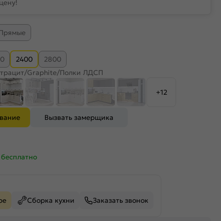
цену!
Прямые
50
2400
2800
трацит/Graphite/Полки ЛДСП
+12
ование
Вызвать замерщика
—
бесплатно
ре
Сборка кухни
Заказать звонок