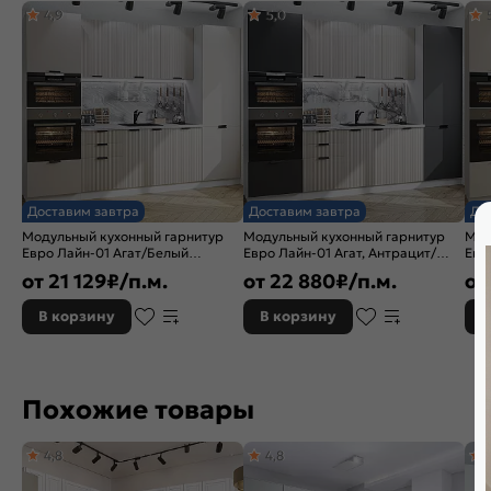
4,9
5,0
Коллекция:
Евро Лайн
Дополнительная информация:
Внимание! Ручка в ком
Расположение:
Угловые
Толщина столешницы, мм:
27
Бренд:
Vivat
Доставим завтра
Доставим завтра
До
Модульный кухонный гарнитур
Модульный кухонный гарнитур
Мод
Евро Лайн-01 Агат/Белый
Евро Лайн-01 Агат, Антрацит/
Евр
2140x2800x600
Белый 2140x2800x600
214
от
21 129
₽/п.м.
от
22 880
₽/п.м.
от
В корзину
В корзину
В
Похожие товары
4,8
4,8