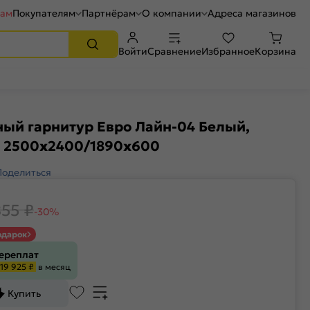
рам
Покупателям
Партнёрам
О компании
Адреса магазинов
Войти
Сравнение
Избранное
Корзина
ый гарнитур Евро Лайн-04 Белый,
e 2500x2400/1890x600
Поделиться
855
₽
-30%
одарок
переплат
19 925 ₽
в месяц
Купить