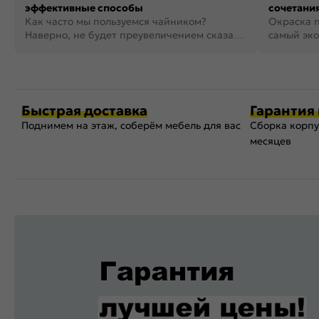
эффективные способы
сочетания
Как часто мы пользуемся чайником?
фото
Окраска п
Наверно, не будет преувеличением сказать,
самый эко
что это самая востребованная...
возможнос
Быстрая доставка
Гарантия 
Поднимем на этаж, соберём мебель для вас
Сборка корпу
месяцев