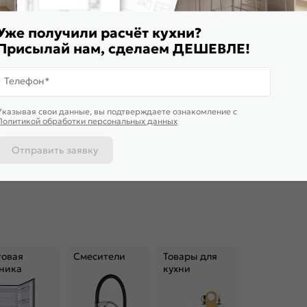
Уже получили расчёт кухни?
Присылай нам, сделаем ДЕШЕВЛЕ!
Телефон*
ставим завтра
Доставим завтра
Указывая свои данные, вы подтверждаете ознакомление c
ульный кухонный гарнитур
Модульный кухонный гарнитур
Модульный
Политикой обработки персональных данных
жн-02 Angel/Белый
Фьюжн-08 Silky White/Белый
Фьюжн-08 A
0x3900/1400x600
2340x3400x600 Полки стекло
2340x3400
19 823
₽/п.м.
от
32 082
₽/п.м.
от
35 4
Отправить заявку
 корзину
В корзину
В корз
товая
Смесители
Товары для
ника
кухни