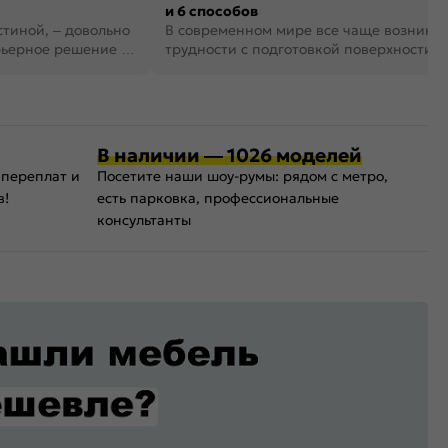
и 6 способов
стиной, – довольно
В современном мире все чаще возника
рьерное решение в
трудности с подготовкой поверхности д
поклейки обоев. И многие за...
В наличии — 1026 моделей
 переплат и
Посетите наши шоу-румы: рядом с метро,
в!
есть парковка, профессиональные
консультанты