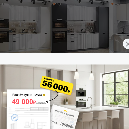
5,0
5,0
4,9
плект не входит.
ставим завтра
Доставим 
ульный кухонный гарнитур
Модульный кухонный гарнитур
Модульный
о Лайн-01 Белый/Белый
Евро Лайн-01 Антрацит,
Евро Лайн-
0x2800x600
Белый/Graphite 2140x2800x600
2140x2000
21 129
₽/п.м.
от
27 616
₽/п.м.
от
18 1
 корзину
В корзину
В корз
5,0
4,9
5,0