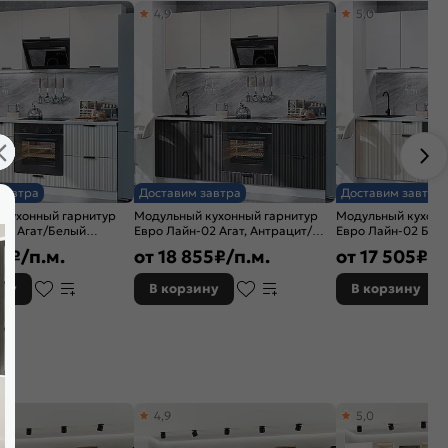
4,9
5,0
завтра
Доставим завтра
Доставим завтра
 кухонный гарнитур
Модульный кухонный гарнитур
Модульный кухонн
02 Агат/Белый
Евро Лайн-02 Агат, Антрацит/
Евро Лайн-02 Бел
x600
Белый 2140x2000x600
2140x2000x600
95
₽/п.м.
от
18 855
₽/п.м.
от
17 505
₽/п
ину
В корзину
В корзину
4,9
5,0