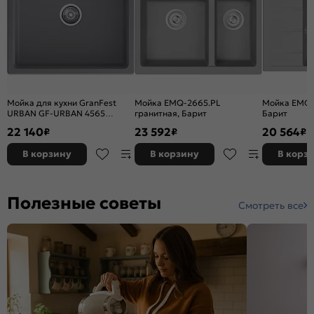
Мойка для кухни GranFest
Мойка EMQ-2665.PL
Мойка EMQ-1
URBAN GF-URBAN 4565
гранитная, Барит
Барит
650*450 темно-серый
22 140
23 592
20 564
₽
₽
₽
В корзину
В корзину
В корз
Полезные советы
Смотреть все