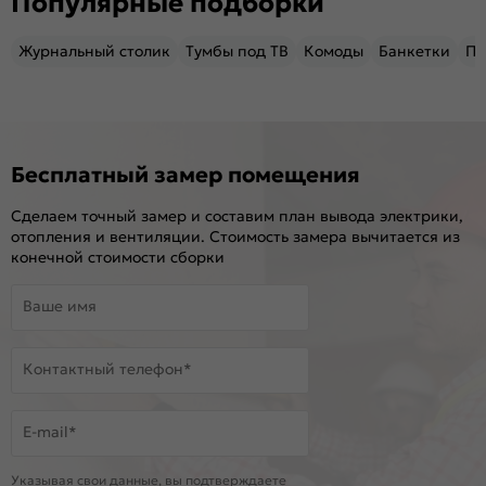
Популярные подборки
Журнальный столик
Тумбы под ТВ
Комоды
Банкетки
Пу
Бесплатный замер помещения
Сделаем точный замер и составим план вывода электрики,
отопления и вентиляции. Стоимость замера вычитается из
конечной стоимости сборки
Ваше имя
Контактный телефон*
E-mail*
Указывая свои данные, вы подтверждаете