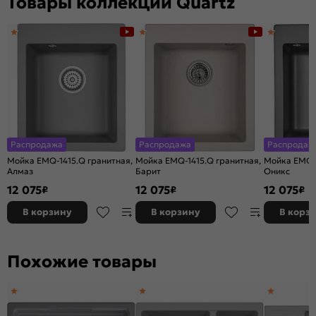
Товары коллекции Quartz
Распродажа
Распродажа
Распродаж
Мойка EMQ-1415.Q гранитная,
Мойка EMQ-1415.Q гранитная,
Мойка EMQ-1
Алмаз
Барит
Оникс
12 075
12 075
12 075
₽
₽
₽
В корзину
В корзину
В корз
Похожие товары