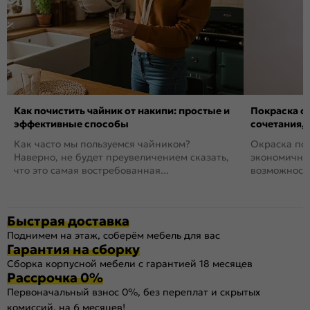
Как почистить чайник от накипи: простые и
Покраска ст
эффективные способы
сочетания,
Как часто мы пользуемся чайником?
Окраска пов
Наверно, не будет преувеличением сказать,
экономичный
что это самая востребованная...
возможность
Быстрая доставка
Поднимем на этаж, соберём мебель для вас
Гарантия на сборку
Сборка корпусной мебели с гарантией 18 месяцев
Рассрочка 0%
Первоначальный взнос 0%, без переплат и скрытых
комиссий, на 6 месяцев!