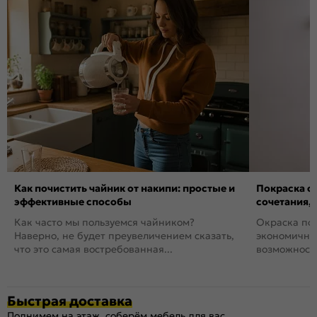
Как почистить чайник от накипи: простые и
Покраска ст
эффективные способы
сочетания,
Как часто мы пользуемся чайником?
Окраска пов
Наверно, не будет преувеличением сказать,
экономичный
что это самая востребованная...
возможность
Быстрая доставка
Поднимем на этаж, соберём мебель для вас