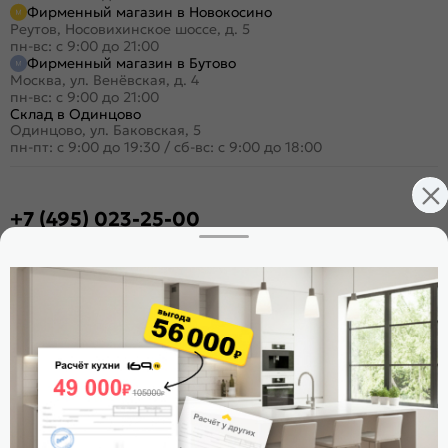
Фирменный магазин в Новокосино
Реутов, Носовихинское шоссе, д. 5
пн-вс: с 9:00 до 21:00
Фирменный магазин в Бутово
Москва, ул. Венёвская, д. 4
пн-вс: с 9:00 до 21:00
Склад в Одинцово
Одинцово, ул. Баковская, 5
пн-пт: с 9:00 до 19:30
/
сб-вс: с 9:00 до 18:00
+7 (495) 023-25-00
Заказать звонок
Стать дилером
Расскажите о нас
Поделиться
Оцените магазин