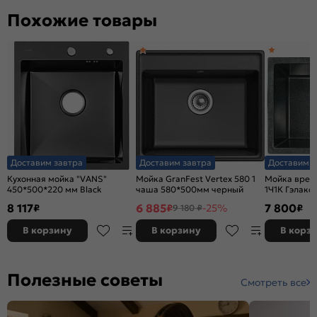
Похожие товары
Доставим завтра
Доставим завтра
Доставим з
Кухонная мойка "VANS"
Мойка GranFest Vertex 580 1
Мойка врезн
450*500*220 мм Black
чаша 580*500мм черный
1Ч1К Гэлакс
8 117
6 885
7 800
₽
₽
-25%
₽
9 180 ₽
В корзину
В корзину
В корз
Полезные советы
Смотреть все