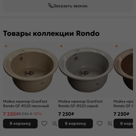
Заказать звонок
Товары коллекции Rondo
Мойка мрамор GranFest
Мойка мрамор GranFest
Мойка мрам
Rondo GF-R520 песочный
Rondo GF-R520 серый
Rondo GF-R
7 250
7 250
7 250
₽
-10%
₽
₽
8 056 ₽
В корзину
В корзину
В корз