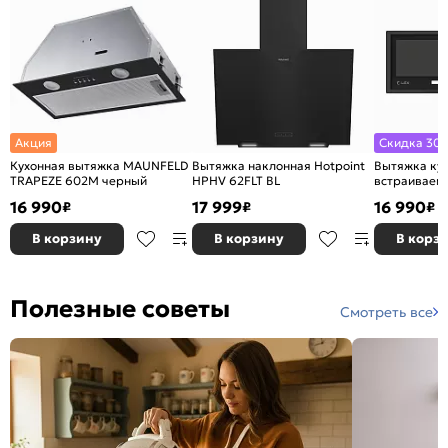
Акция
Скидка 30%
Кухонная вытяжка MAUNFELD
Вытяжка наклонная Hotpoint
Вытяжка ку
TRAPEZE 602M черный
HPHV 62FLT BL
встраиваем
GS BL
16 990
17 999
16 990
₽
₽
₽
В корзину
В корзину
В корз
Полезные советы
Смотреть все