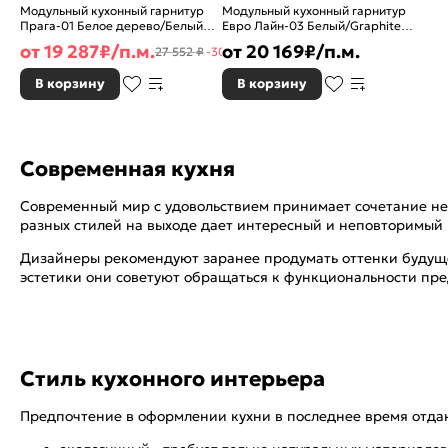
Модульный кухонный гарнитур
Модульный кухонный гарнитур
Прага-01 Белое дерево/Белый
Евро Лайн-03 Белый/Graphite
2140x2600x600
2140x2400/2690x600
от
19 287
₽/п.м.
от
20 169
₽/п.м.
27 552 ₽
-30%
В корзину
В корзину
Современная кухня
Современный мир с удовольствием принимает сочетание нес
разных стилей на выходе дает интересный и неповторимый 
Дизайнеры рекомендуют заранее продумать оттенки будущей
эстетики они советуют обращаться к функциональности пре
Стиль кухонного интерьера
Предпочтение в оформлении кухни в последнее время отда