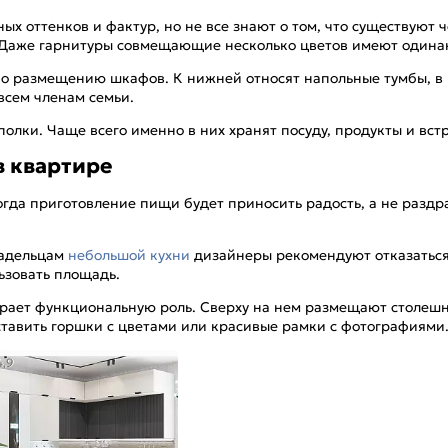
ых оттенков и фактур, но не все знают о том, что существую
 Даже гарнитуры совмещающие несколько цветов имеют одинак
о размещению шкафов. К нижней относят напольные тумбы, в к
всем членам семьи.
олки. Чаще всего именно в них хранят посуду, продукты и вс
в квартире
гда приготовление пищи будет приносить радость, а не раздр
ладельцам
небольшой кухни
дизайнеры рекомендуют отказаться 
ьзовать площадь.
рает функциональную роль. Сверху на нем размещают столешн
ставить горшки с цветами или красивые рамки с фотографиями
4,9