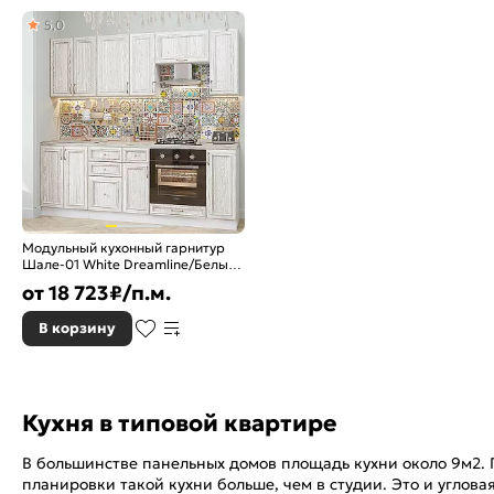
5,0
Модульный кухонный гарнитур
Шале-01 White Dreamline/Белый
2140x2200x600
от
18 723
₽/п.м.
В корзину
Кухня в типовой квартире
В большинстве панельных домов площадь кухни около 9м2. 
планировки такой кухни больше, чем в студии. Это и углова