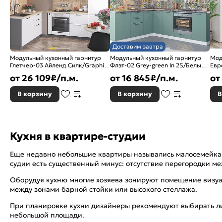
Доставим завтра
Модульный кухонный гарнитур
Модульный кухонный гарнитур
Мод
Глетчер-03 Айленд Силк/Graphite
Флэт-02 Grey-green In 2S/Белый
Евр
2140x1200/2000x600
2340x2390/1700x600
250
от
26 109
₽/п.м.
от
16 845
₽/п.м.
от
В корзину
В корзину
В
Кухня в квартире-студии
Еще недавно небольшие квартиры назывались малосемейками
судии есть существенный минус: отсутствие перегородки ме
Оборудуя кухню многие хозяева зонируют помещение визуа
между зонами барной стойки или высокого стеллажа.
При планировке кухни дизайнеры рекомендуют выбирать лин
небольшой площади.