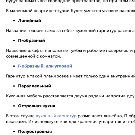
будут занимать все свободное пространство, но при этом вм
В маленькой квартире-студии будет уместно угловое распол
Линейный
Название говорит само за себя - кухонный гарнитур распола
П-образный
Навесные шкафы, напольные тумбы и рабочие поверхности р
совмещенной с комнатой.
Г-образный, или угловой
Гарнитур в такой планировке имеет только один внутренний
Параллельный
Кухонная мебель расставляется двумя рядами напротив друг
Островная кухня
В этом случае
кухонный гарнитур
размещают линейно, П-обра
шкафами. Их используют как для хранения утвари так и чт
Полуостровная