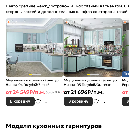
Нечто среднее между островом и П-образным вариантом. Отд
стороны гостей и дополнительных шкафов со стороны хозяй
5,0
5,0
До
Модульный кухонный гарнитур
Модульный кухонный гарнитур
Мод
Ницца-04 Голубой/Белый
Ницца-03 Голубой/Graphite
Евр
2340x3200/2700x600
2340x1890/2400x600
250
от
24 549
₽/п.м.
от
21 696
₽/п.м.
от
35 070 ₽
-30%
В корзину
В корзину
В
Модели кухонных гарнитуров