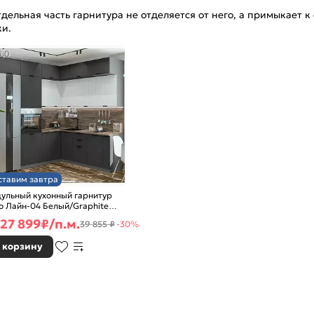
ельная часть гарнитура не отделяется от него, а примыкает к 
ки.
5,0
ставим завтра
ульный кухонный гарнитур
о Лайн-04 Белый/Graphite
0x2400/1890x600
27 899
₽/п.м.
39 855 ₽
-30%
 корзину