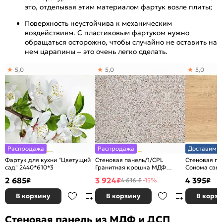
это, отделывая этим материалом фартук возле плиты;
Поверхность неустойчива к механическим
воздействиям. С пластиковым фартуком нужно
обращаться осторожно, чтобы случайно не оставить на
нем царапины – это очень легко сделать.
5,0
5,0
5,0
Распродажа
Распродажа
Доставим з
Фартук для кухни "Цветущий
Стеновая панель/1/CPL
Стеновая па
сад" 2440*610*3
Гранитная крошка МДФ
Сонома све
3050*600*4
3050*600*4
2 685
3 924
4 395
₽
₽
₽
4 616 ₽
-15%
В корзину
В корзину
В корз
Стеновая панель из МДФ и ДСП