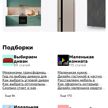
Подборки
Выбираем
Маленькая
диван
комната
89 статей
175 статей
Механизмы трансформации
Маленькая кухня:
диванов: все виды,
Гид по выбору дивана для
планировка, стили, цвет и
Дизайн гостиной в частном
особенности, плюсы и
сна
Как выбрать угловой диван
рисунок, реальные фото
доме: 50 вариантов с фото
Расставляем мебель в
минусы
Как выбрать оптимальный
гостиной: главные правила
Как оформить интерьер
цвет стен в гостиной: 50
Сколько стоит и как
рациональной планировки
однокомнатной квартиры:
Дизайн маленьких квартир:
фото и идей оформления
перетянуть диван
47 классных идей с фото
10 идей для дизайна
интерьера с фото
Eще 84
Eще 170
Идеальная