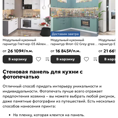
Доставим завтра
Модульный кухонный
Модульный кухонный
Модульный 
гарнитур Глетчер-03 Айленд
гарнитур Флэт-02 Grey-green
гарнитур Ев
Силк/Graphite
In 2S/Белый
Антрацит/Б
26 109
16 845
21 661
от
₽/п.м.
от
₽/п.м.
от
2140x1200/2000x600
2340x2390/1700x600
2500x2400/
В корзину
В корзину
В корз
Стеновая панель для кухни с
фотопечатью
Отличный способ придать интерьеру уникальности и
индивидуальности. Фотопечать лучше всего отражает
предпочтения хозяина – вы можете выбрать любой рисунок,
даже памятные фотографии из путешествий. Есть несколько
способов нанесения принта:
На пленку, которая клеится на панель.