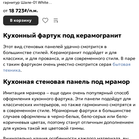
гарнитур Шале-01 White
Dreamline/Белый
18 723
от
₽/п.м.
2140x2200x600
В корзину
Кухонный фартук под керамогранит
Этот вид стеновых панелей удачно смотрится в
большинстве стилей. Керамогранит подойдет и для
классики, и для прованса, и для современного стиля. В паре
с таким фартуком очень уместно смотрится серая
бытовая
техника
.
Кухонная стеновая панель под мрамор
Имитация мрамора – еще один очень популярный способ
оформления кухонного фартука. Эти панели подойдут для
классических интерьеров, но также гармонично смотрятся и
в современном стиле. Мраморные фартуки в большинстве
случаев оформлены в черно-белых, бело-серых или бело-
коричневых цветах, поэтому станут отличным дополнением
для кухонь такой же цветовой гаммы.
Внимательно изучив особенности каждого материала, вы