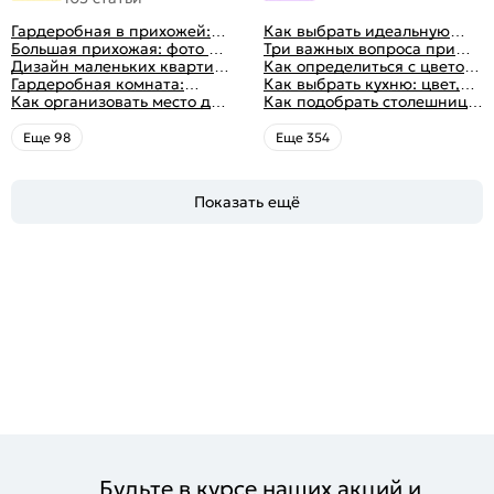
Гардеробная в прихожей:
Как выбрать идеальную
виды, фото в интерьере,
Большая прихожая: фото с
планировку для кухни
Три важных вопроса при
идеи дизайна
функциональным
Дизайн маленьких квартир:
выборе кухни: готовка,
Как определиться с цветом
распределением дизайна
10 идей для дизайна
Гардеробная комната:
посуда, комфорт
кухни: светлые, темные,
Как выбрать кухню: цвет,
интерьера с фото
дизайн, планировка, советы
Как организовать место для
яркие
планировка, аксессуары
Как подобрать столешницу
по обустройству,
хранения на балконе
для кухни по цвету
распространенные ошибки
Eще 98
Eще 354
Показать ещё
Будьте в курсе наших акций и