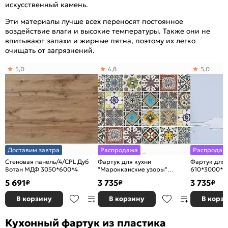
искусственный камень.
Эти материалы лучше всех переносят постоянное
воздействие влаги и высокие температуры. Также они не
впитывают запахи и жирные пятна, поэтому их легко
очищать от загрязнений.
5,0
4,8
5,0
Доставим завтра
Распродажа
Распродаж
Стеновая панель/4/CPL Дуб
Фартук для кухни
Фартук для 
Вотан МДФ 3050*600*4
"Марокканские узоры"
610*3000*2
610*3000*2
5 691
3 735
3 735
₽
₽
₽
В корзину
В корзину
В корз
Кухонный фартук из пластика