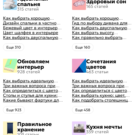
Здоровый сон
спальня
165 статей
315 статей
Как выбрать хорошую
Как выбрать хорошую
кровать для сна
Дизайн спальни в частном
кровать для сна
Гид по выбору дивана для
доме: множество идей
Бежевый цвет в интерьере
сна
Как выбрать двуспальную
оформления идеальных
спальни 2024, 40 красивых
Цвет шалфея в интерьере
кровать и матрас
Как выбрать высоту
интерьеров
интерьеров с фото
Как выбрать двуспальную
правильно: советы и фото в
матраса
Как правильно выбрать
кровать и матрас
интерьере
ортопедический матрас
правильно: советы и фото в
Eще 310
Eще 160
интерьере
Обновляем
Сочетания
интерьер
цветов
928 статей
463 статьи
Как выбрать идеальную
Как выбрать идеальную
планировку для кухни
Три важных вопроса при
планировку для кухни
Три важных вопроса при
выборе кухни: готовка,
Как определиться с цветом
выборе кухни: готовка,
Как определиться с цветом
посуда, комфорт
кухни: светлые, темные,
Столы и стулья для кухни:
посуда, комфорт
кухни: светлые, темные,
Как выбрать кухню: цвет,
яркие
советы по выбору
Какие бывают фартуки для
яркие
планировка, аксессуары
Как подобрать столешницу
кухни: как правильно
для кухни по цвету
выбрать
Eще 923
Eще 458
Правильное
Кухня мечты
хранение
359 статей
103 статьи