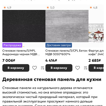
4,9
5,0
4,8
Распродажа
Доставим завтра
Стеновая панель/5/НPL
Стеновая панель/3/CPL Бетон
Фартук для 
Андромеда черная МДФ
МДФ 3050*600*4
кафе" 2440*
3050*600*4
7 006
4 414
2 685
₽
₽
₽
В корзину
В корзину
В корз
Деревянная стеновая панель для кухни
Стеновые панели из натурального дерева отличаются
высокой стоимостью, но она вполне оправдана: это
экологически чистый природный материал, который при
правильной эксплуатации прослужит намного дольше
дешевых аналогов. Самые дешевые панели из натурального