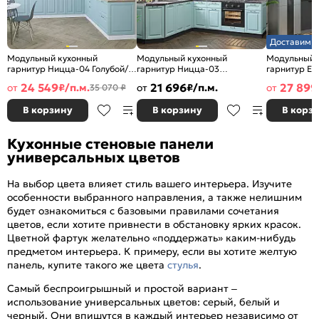
Доставим з
Модульный кухонный
Модульный кухонный
Модульный 
гарнитур Ницца-04 Голубой/
гарнитур Ницца-03
гарнитур Ев
Белый 2340x3200/2700x600
Голубой/Graphite
Белый/Graph
24 549
21 696
27 899
от
₽/п.м.
от
₽/п.м.
от
35 070 ₽
2340x1890/2400x600
2500x2400/
В корзину
В корзину
В корз
Кухонные стеновые панели
универсальных цветов
На выбор цвета влияет стиль вашего интерьера. Изучите
особенности выбранного направления, а также нелишним
будет ознакомиться с базовыми правилами сочетания
цветов, если хотите привнести в обстановку ярких красок.
Цветной фартук желательно «поддержать» каким-нибудь
предметом интерьера. К примеру, если вы хотите желтую
панель, купите такого же цвета
стулья
.
Самый беспроигрышный и простой вариант –
использование универсальных цветов: серый, белый и
черный. Они впишутся в каждый интерьер независимо от