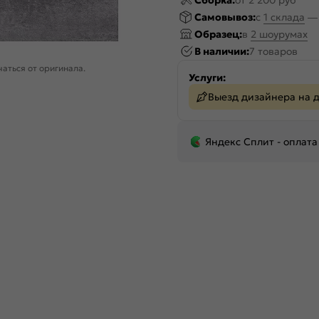
Сборка:
от 2 200 руб
Самовывоз:
c
1 склада
Образец:
в
2 шоурумах
В наличии:
7 товаров
аться от оригинала.
Услуги:
Выезд дизайнера на 
Яндекс Сплит - оплата