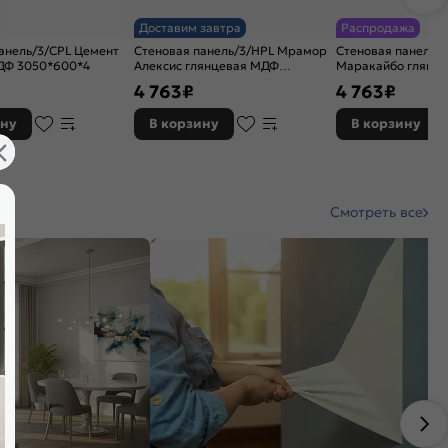
Доставим завтра
Распродажа
анель/3/CPL Цемент
Стеновая панель/3/HPL Мрамор
Стеновая панель/
ДФ 3050*600*4
Алексис глянцевая МДФ
Маракайбо глянце
3050*600*4
3050*600*4
4 763
₽
4 763
₽
ину
В корзину
В корзину
Смотреть все