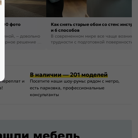
 100 фото
Как снять старые обои со стен: инстру
и 6 способов
стиной, – довольно
В современном мире все чаще возника
рьерное решение в
трудности с подготовкой поверхности д
поклейки обоев. И многие за...
В наличии — 201 моделей
 переплат и
Посетите наши шоу-румы: рядом с метро,
в!
есть парковка, профессиональные
консультанты