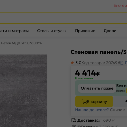
Блоге
ати и матрасы
Столы и стулья
Прихожие
Двери
L Бетон МДФ 3050*600*4
Стеновая панель/
5,0
Код товара: 207496
4 414
₽
В наличии
Без 
Оплатить позже
всего
В корзину
Нашли дешевле?
Снизим 
Доставка:
от 690 ₽