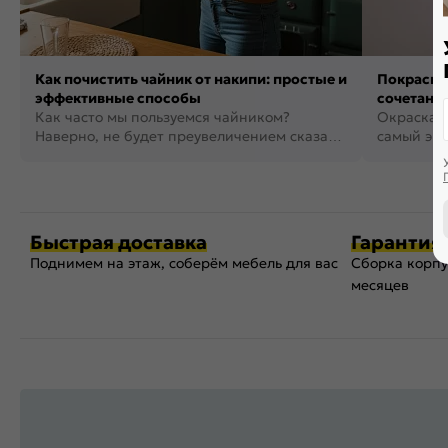
Как почистить чайник от накипи: простые и
Покраска 
эффективные способы
сочетания
Как часто мы пользуемся чайником?
фото
Окраска п
Наверно, не будет преувеличением сказать,
самый эко
что это самая востребованная...
возможнос
Быстрая доставка
Гарантия 
Поднимем на этаж, соберём мебель для вас
Сборка корпу
месяцев