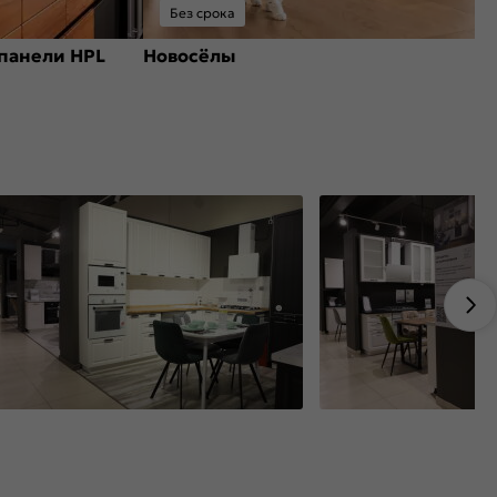
Без срока
панели HPL
Новосёлы