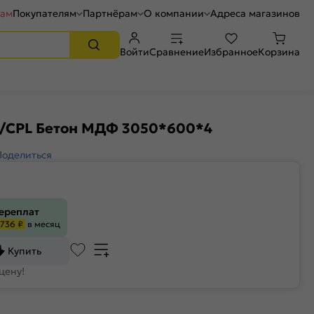
рам
Покупателям
Партнёрам
О компании
Адреса магазинов
Войти
Сравнение
Избранное
Корзина
3/CPL Бетон МДФ 3050*600*4
Поделиться
переплат
736 ₽
в месяц
Купить
цену!