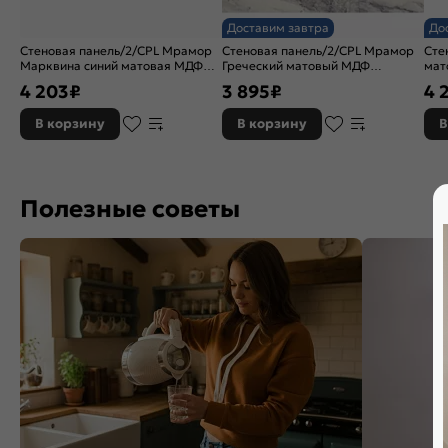
Доставим завтра
До
Стеновая панель/2/CPL Мрамор
Стеновая панель/2/CPL Мрамор
Сте
Марквина синий матовая МДФ
Греческий матовый МДФ
мат
3050*600*4
3050*600*4
4 203
₽
3 895
₽
4 
В корзину
В корзину
В
Полезные советы