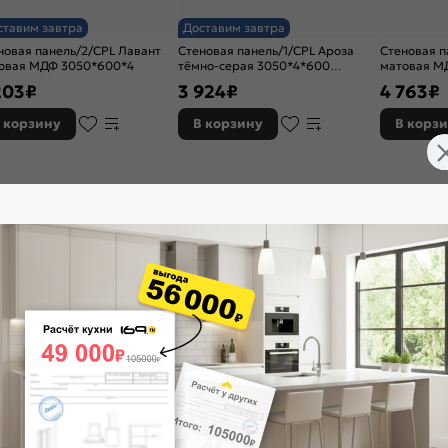
ставим завтра
Доставим завтра
новая панель/2/CPL Лавант
Стеновая панель/1/CPL Ароза
Стеновая п
овая МДФ 3050*600*4
тёмно-серая 3050*4*600
матовая М
(влагостойкая)
203
₽
3 924
₽
4 763
₽
 корзину
В корзину
В корз