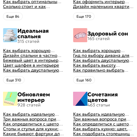
минусы
Как выбрать оптимальный
гостиной: главные правила
Как оформить интерьер
цвет стен в гостиной: 50
Сколько стоит и как
рациональной планировки
однокомнатной квартиры:
Дизайн маленьких квартир:
фото и идей оформления
перетянуть диван
47 классных идей с фото
10 идей для дизайна
интерьера с фото
Eще 84
Eще 170
Идеальная
Здоровый сон
спальня
165 статей
315 статей
Как выбрать хорошую
Как выбрать хорошую
кровать для сна
Дизайн спальни в частном
кровать для сна
Гид по выбору дивана для
доме: множество идей
Бежевый цвет в интерьере
сна
Как выбрать двуспальную
оформления идеальных
спальни 2024, 40 красивых
Цвет шалфея в интерьере
кровать и матрас
Как выбрать высоту
интерьеров
интерьеров с фото
Как выбрать двуспальную
правильно: советы и фото в
матраса
Как правильно выбрать
кровать и матрас
интерьере
ортопедический матрас
правильно: советы и фото в
Eще 310
Eще 160
интерьере
Обновляем
Сочетания
интерьер
цветов
928 статей
463 статьи
Как выбрать идеальную
Как выбрать идеальную
планировку для кухни
Три важных вопроса при
планировку для кухни
Три важных вопроса при
выборе кухни: готовка,
Как определиться с цветом
выборе кухни: готовка,
Как определиться с цветом
посуда, комфорт
кухни: светлые, темные,
Столы и стулья для кухни:
посуда, комфорт
кухни: светлые, темные,
Как выбрать кухню: цвет,
яркие
советы по выбору
Какие бывают фартуки для
яркие
планировка, аксессуары
Как подобрать столешницу