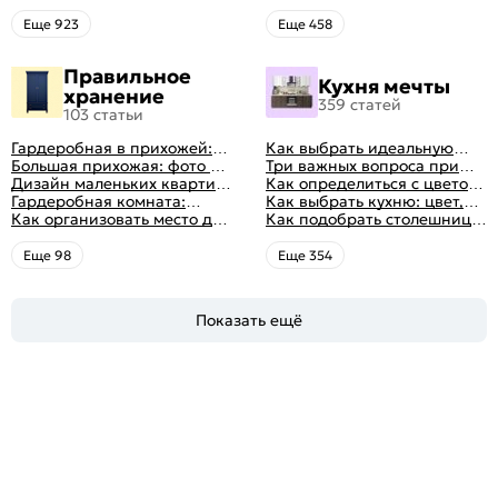
кухни: как правильно
для кухни по цвету
выбрать
Eще 923
Eще 458
Правильное
Кухня мечты
хранение
359 статей
103 статьи
Гардеробная в прихожей:
Как выбрать идеальную
виды, фото в интерьере,
Большая прихожая: фото с
планировку для кухни
Три важных вопроса при
идеи дизайна
функциональным
Дизайн маленьких квартир:
выборе кухни: готовка,
Как определиться с цветом
распределением дизайна
10 идей для дизайна
Гардеробная комната:
посуда, комфорт
кухни: светлые, темные,
Как выбрать кухню: цвет,
интерьера с фото
дизайн, планировка, советы
Как организовать место для
яркие
планировка, аксессуары
Как подобрать столешницу
по обустройству,
хранения на балконе
для кухни по цвету
распространенные ошибки
Eще 98
Eще 354
Показать ещё