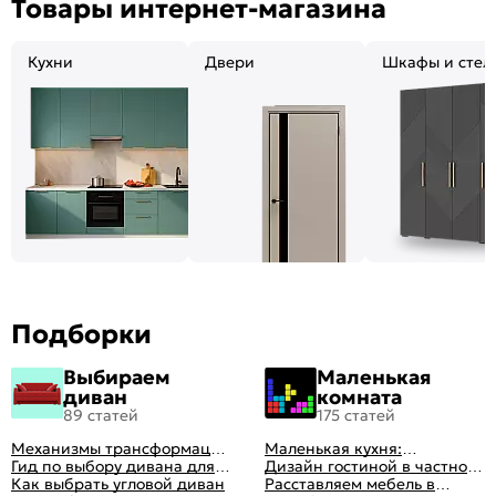
Товары интернет-магазина
Кухни
Двери
Шкафы и стел
Подборки
Выбираем
Маленькая
диван
комната
89 статей
175 статей
Механизмы трансформации
Маленькая кухня:
диванов: все виды,
Гид по выбору дивана для
планировка, стили, цвет и
Дизайн гостиной в частном
особенности, плюсы и
сна
Как выбрать угловой диван
рисунок, реальные фото
доме: 50 вариантов с фото
Расставляем мебель в