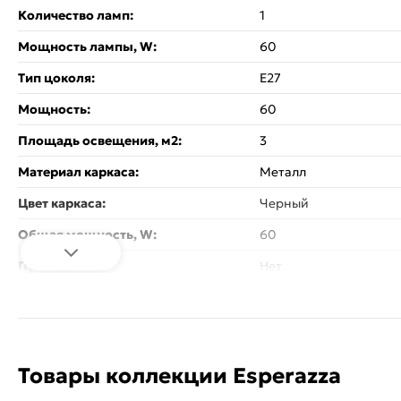
Количество ламп:
1
Мощность лампы, W:
60
Тип цоколя:
E27
Мощность:
60
Площадь освещения, м2:
3
Материал каркаса:
Металл
Цвет каркаса:
Черный
Общая мощность, W:
60
Пульт ДУ:
Нет
Тип лампочки (основной):
Накаливания
Объем:
0.01
Вес:
1.9
Товары коллекции Esperazza
Наличие диммера:
300