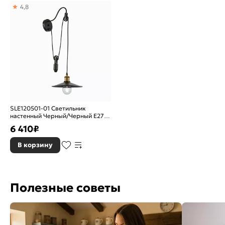
4,8
Цвет плафонов:
Черный
Материал плафонов:
Металл
SLE120501-01 Светильник
настенный Черный/Черный E27
1*60W
6 410
₽
В корзину
Полезные советы