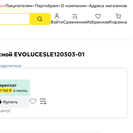
рам
Покупателям
Партнёрам
О компании
Адреса магазинов
Войти
Сравнение
Избранное
Корзина
сной EVOLUCESLE120503-01
оделиться
переплат
1 140 ₽
в месяц
Купить
цену!