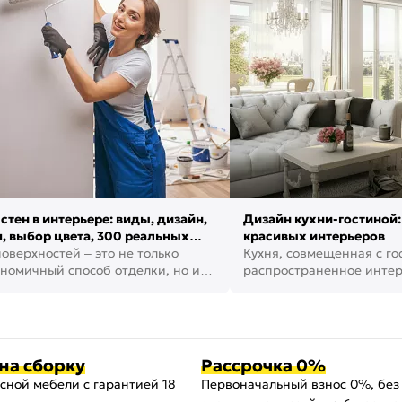
стен в интерьере: виды, дизайн,
Дизайн кухни-гостиной:
, выбор цвета, 300 реальных
красивых интерьеров
оверхностей – это не только
Кухня, совмещенная с го
номичный способ отделки, но и
распространенное инте
ть создать кре...
наши дни. В нем от...
на сборку
Рассрочка 0%
сной мебели с гарантией 18
Первоначальный взнос 0%, без