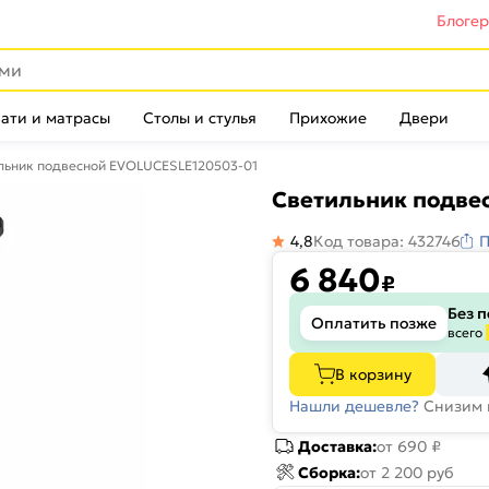
Блоге
ати и матрасы
Столы и стулья
Прихожие
Двери
льник подвесной EVOLUCESLE120503-01
Светильник подве
4,8
Код товара: 432746
П
6 840
₽
Без 
Оплатить позже
всего
В корзину
Нашли дешевле?
Снизим 
Доставка:
от 690 ₽
Сборка:
от 2 200 руб