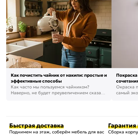
Как почистить чайник от накипи: простые и
Покраска 
эффективные способы
сочетания
Как часто мы пользуемся чайником?
фото
Окраска п
Наверно, не будет преувеличением сказать,
самый эко
что это самая востребованная...
возможнос
Быстрая доставка
Гарантия 
Поднимем на этаж, соберём мебель для вас
Сборка корпу