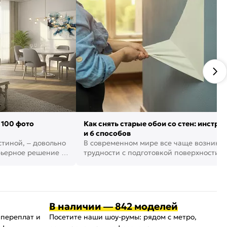
 100 фото
Как снять старые обои со стен: инстру
и 6 способов
стиной, – довольно
В современном мире все чаще возника
рьерное решение в
трудности с подготовкой поверхности д
поклейки обоев. И многие за...
В наличии — 842 моделей
 переплат и
Посетите наши шоу-румы: рядом с метро,