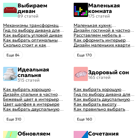
Выбираем
Маленькая
диван
комната
89 статей
175 статей
Механизмы трансформации
Маленькая кухня:
диванов: все виды,
Гид по выбору дивана для
планировка, стили, цвет и
Дизайн гостиной в частном
особенности, плюсы и
сна
Как выбрать угловой диван
рисунок, реальные фото
доме: 50 вариантов с фото
Расставляем мебель в
минусы
Как выбрать оптимальный
гостиной: главные правила
Как оформить интерьер
цвет стен в гостиной: 50
Сколько стоит и как
рациональной планировки
однокомнатной квартиры:
Дизайн маленьких квартир:
фото и идей оформления
перетянуть диван
47 классных идей с фото
10 идей для дизайна
интерьера с фото
Eще 84
Eще 170
Идеальная
Здоровый сон
спальня
165 статей
315 статей
Как выбрать хорошую
Как выбрать хорошую
кровать для сна
Дизайн спальни в частном
кровать для сна
Гид по выбору дивана для
доме: множество идей
Бежевый цвет в интерьере
сна
Как выбрать двуспальную
оформления идеальных
спальни 2024, 40 красивых
Цвет шалфея в интерьере
кровать и матрас
Как выбрать высоту
интерьеров
интерьеров с фото
Как выбрать двуспальную
правильно: советы и фото в
матраса
Как правильно выбрать
кровать и матрас
интерьере
ортопедический матрас
правильно: советы и фото в
Eще 310
Eще 160
интерьере
Обновляем
Сочетания