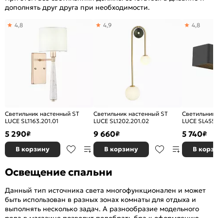
дополнять друг друга при необходимости.
4,8
4,9
4,8
Светильник настенный ST
Светильник настенный ST
Светильник 
LUCE SL1163.201.01
LUCE SL1202.201.02
LUCE SL455.
5 290
9 660
5 740
₽
₽
₽
В корзину
В корзину
В корз
Освещение спальни
Данный тип источника света многофункционален и может
быть использован в разных зонах комнаты для отдыха и
выполнять несколько задач. А разнообразие модельного
ряда в магазине позволит подобрать бра к оформлению