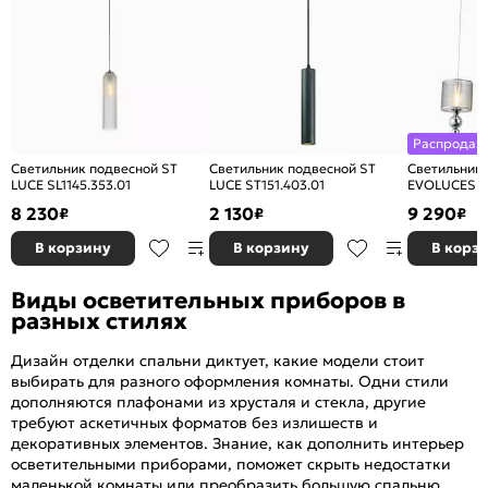
Распродаж
Светильник подвесной ST
Светильник подвесной ST
Светильник
LUCE SL1145.353.01
LUCE ST151.403.01
EVOLUCESLE
8 230
2 130
9 290
₽
₽
₽
В корзину
В корзину
В корз
Виды осветительных приборов в
разных стилях
Дизайн отделки спальни диктует, какие модели стоит
выбирать для разного оформления комнаты. Одни стили
дополняются плафонами из хрусталя и стекла, другие
требуют аскетичных форматов без излишеств и
декоративных элементов. Знание, как дополнить интерьер
осветительными приборами, поможет скрыть недостатки
маленькой комнаты или преобразить большую спальню.