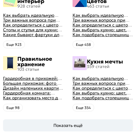
интерьер
цветов
928 статей
463 статьи
Как выбрать идеальную
Как выбрать идеальную
планировку для кухни
Три важных вопроса при
планировку для кухни
Три важных вопроса при
выборе кухни: готовка,
Как определиться с цветом
выборе кухни: готовка,
Как определиться с цветом
посуда, комфорт
кухни: светлые, темные,
Столы и стулья для кухни:
посуда, комфорт
кухни: светлые, темные,
Как выбрать кухню: цвет,
яркие
советы по выбору
Какие бывают фартуки для
яркие
планировка, аксессуары
Как подобрать столешницу
кухни: как правильно
для кухни по цвету
выбрать
Eще 923
Eще 458
Правильное
Кухня мечты
хранение
359 статей
103 статьи
Гардеробная в прихожей:
Как выбрать идеальную
виды, фото в интерьере,
Большая прихожая: фото с
планировку для кухни
Три важных вопроса при
идеи дизайна
функциональным
Дизайн маленьких квартир:
выборе кухни: готовка,
Как определиться с цветом
распределением дизайна
10 идей для дизайна
Гардеробная комната:
посуда, комфорт
кухни: светлые, темные,
Как выбрать кухню: цвет,
интерьера с фото
дизайн, планировка, советы
Как организовать место для
яркие
планировка, аксессуары
Как подобрать столешницу
по обустройству,
хранения на балконе
для кухни по цвету
распространенные ошибки
Eще 98
Eще 354
Показать ещё