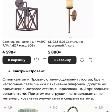
Светильник настенный V4197-
SL122.311.01 Светильник
7/1A, 1хE27 макс. 60Вт
настенный Ancora
4 598
5 880
₽
₽
В корзину
В корзину
Кантри и Прованс
Стиль кантри и Прованс отлично дополнит люстра, бра и
настольные светильники с тканевым плафоном, допустимо
применение матового стекла с нарисованными природными
орнаментами. При этом конструкция изготавливается из
металла с коваными элементами и следами патины.
4,9
5,0
5,0