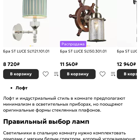
Распродажа
Бра ST LUCE SL1121.101.01
Бра ST LUCE SL150.301.01
Бра ST LUCE
8 720
11 540
12 940
₽
₽
₽
В корзину
В корзину
В корз
Лофт
Лофт и индустриальный стиль в комнате предполагают
минимализм в осветительных приборах, но поощряют
оригинальные формы стеклянных плафонов.
Правильный выбор ламп
Светильники в спальную комнату нужно комплектовать
лампами с мягким белым спектром, который успокаивающе