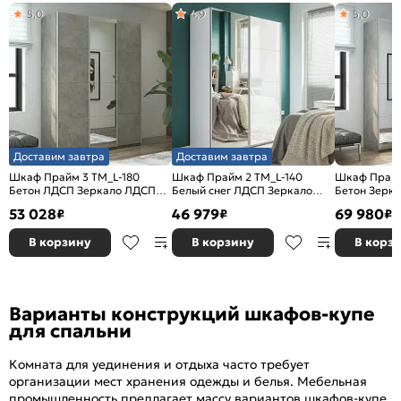
5,0
4,9
5,0
Доставим завтра
Доставим завтра
Шкаф Прайм 3 TM_L-180
Шкаф Прайм 2 TM_L-140
Шкаф Прайм
Бетон ЛДСП Зеркало ЛДСП
Белый снег ЛДСП Зеркало
Бетон Зерк
1800*2300*570
1400*2300*570
2100*2300*
53 028
46 979
69 980
₽
₽
₽
В корзину
В корзину
В корз
Варианты конструкций шкафов-купе
для спальни
Комната для уединения и отдыха часто требует
организации мест хранения одежды и белья. Мебельная
промышленность предлагает массу вариантов шкафов-купе,