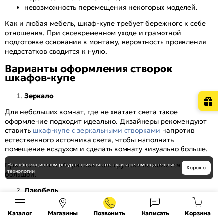
невозможность перемещения некоторых моделей.
Как и любая мебель, шкаф-купе требует бережного к себе
отношения. При своевременном уходе и грамотной
подготовке основания к монтажу, вероятность проявления
недостатков сводится к нулю.
Варианты оформления створок
шкафов-купе
Зеркало
Для небольших комнат, где не хватает света такое
оформление подходит идеально. Дизайнеры рекомендуют
ставить
шкаф-купе с зеркальными створками
напротив
естественного источника света, чтобы наполнить
помещение воздухом и сделать комнату визуально больше.
При этом сама габаритная конструкция не кажется такой
На информационном ресурсе
применяются
куки
и рекомендательные
Хорошо
технологии
большой.
Лакобель
Разноцветное, крашенное стекло. Глянцевая поверхность
Каталог
Магазины
Позвонить
Написать
Корзина
способствует визуальному увеличению пространства. Яркие