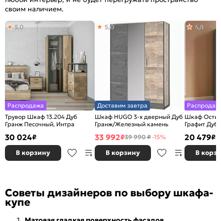
своим наличием.
5,0
5,0
4,8
Распродажа
Доставим завтра
Распродаж
Трувор Шкаф 13.204 Дуб
Шкаф HUGO 3-х дверный Дуб
Шкаф Остин
Гранж Песочный, Интра
Гранж/Железный камень
Графит Дуб 
30 024
33 992
20 479
₽
₽
₽
39 990 ₽
-15%
В корзину
В корзину
В корз
Советы дизайнеров по выбору шкафа-
купе
Матовая гладкая поверхность фасадов