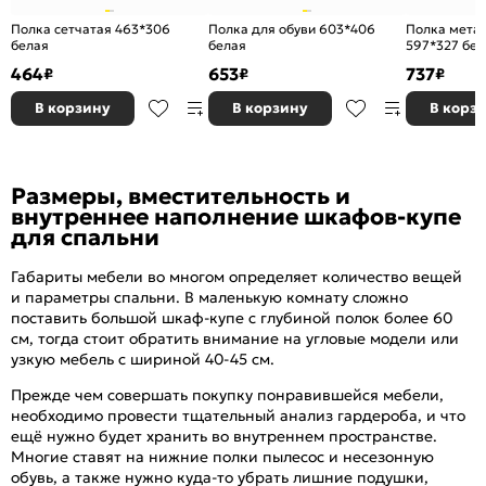
Полка сетчатая 463*306
Полка для обуви 603*406
Полка мета
белая
белая
597*327 бел
464
653
737
₽
₽
₽
В корзину
В корзину
В корз
Размеры, вместительность и
внутреннее наполнение шкафов-купе
для спальни
Габариты мебели во многом определяет количество вещей
и параметры спальни. В маленькую комнату сложно
поставить большой шкаф-купе с глубиной полок более 60
см, тогда стоит обратить внимание на угловые модели или
узкую мебель с шириной 40-45 см.
Прежде чем совершать покупку понравившейся мебели,
необходимо провести тщательный анализ гардероба, и что
ещё нужно будет хранить во внутреннем пространстве.
Многие ставят на нижние полки пылесос и несезонную
обувь, а также нужно куда-то убрать лишние подушки,