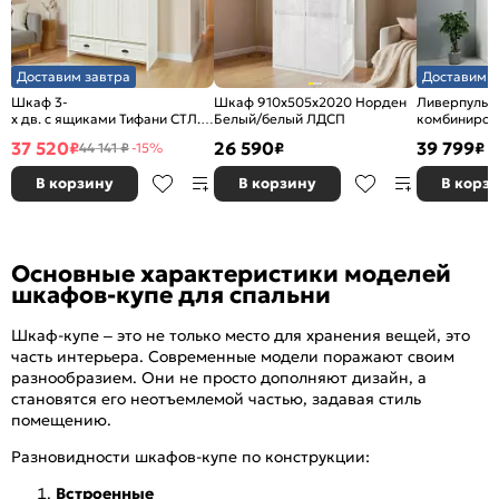
Доставим завтра
Доставим з
Шкаф 3-
Шкаф 910x505x2020 Норден
Ливерпуль 
х дв. с ящиками Тифани СТЛ.305.02 Дуб небраска/
Белый/белый ЛДСП
комбиниров
Белый
Белый/Ясен
37 520
26 590
39 799
₽
₽
₽
44 141 ₽
-15%
В корзину
В корзину
В корз
Основные характеристики моделей
шкафов-купе для спальни
Шкаф-купе – это не только место для хранения вещей, это
часть интерьера. Современные модели поражают своим
разнообразием. Они не просто дополняют дизайн, а
становятся его неотъемлемой частью, задавая стиль
помещению.
Разновидности шкафов-купе по конструкции:
Встроенные