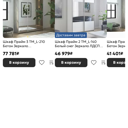
Доставим завтра
Шкаф Прайм 3 TM_L-210
Шкаф Прайм 2 TM_L-140
Шкаф Прайм
Бетон Зеркало
Белый снег Зеркало ЛДСП
Бетон Зерк
2100*2300*570
1400*2300*570
1200*2300*
77 781
46 979
41 401
₽
₽
₽
В корзину
В корзину
В корз