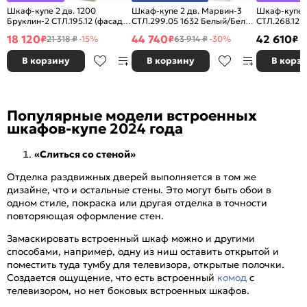
Шкаф-купе 2 дв. 1200
Шкаф-купе 2 дв. Марвин-3
Шкаф-купе 2
Бруклин-2 СТЛ.195.12 (фасады
СТЛ.299.05 1632 Белый/Белый
СТЛ.268.12 
с зеркалом) Дуб сонома
глянец
Белый глян
18 120
44 740
42 610
₽
₽
₽
21 318 ₽
-15%
63 914 ₽
-30%
В корзину
В корзину
В корз
Популярные модели встроенных
шкафов-купе 2024 года
«Слиться со стеной»
Отделка раздвижных дверей выполняется в том же
дизайне, что и остальные стены. Это могут быть обои в
одном стиле, покраска или другая отделка в точности
повторяющая оформление стен.
Замаскировать встроенный шкаф можно и другими
способами, например, одну из ниш оставить открытой и
поместить туда тумбу для телевизора, открытые полочки.
Создается ощущение, что есть встроенный
комод
с
телевизором, но нет боковых встроенных шкафов.