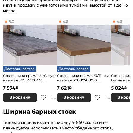
идут в продажу с уже готовыми тумбами, высотой от 1 до 1,3
метра.
5,0
4,8
4,8
Доставим завтра
Доставим завтра
Столешница прямая/1/Canyon
Столешница прямая/3/Таксус
Столешница
матовая 3050*600*38
матовая 3000*600*38
белый мато
(влагостойкая) R9
(влагостойкая) R3
7 594
7 621
5 024
₽
₽
₽
В корзину
В корзину
В корз
Ширина барных стоек
Типовая модель имеет в ширину 40-60 см. Если ее
планируется использовать вместо обеденного стола,