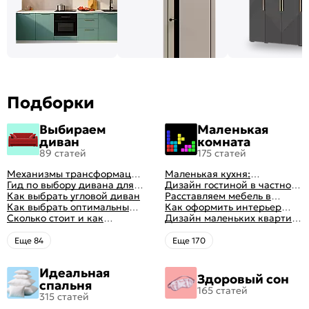
Подборки
Выбираем
Маленькая
диван
комната
89 статей
175 статей
Механизмы трансформации
Маленькая кухня:
диванов: все виды,
Гид по выбору дивана для
планировка, стили, цвет и
Дизайн гостиной в частном
особенности, плюсы и
сна
Как выбрать угловой диван
рисунок, реальные фото
доме: 50 вариантов с фото
Расставляем мебель в
минусы
Как выбрать оптимальный
гостиной: главные правила
Как оформить интерьер
цвет стен в гостиной: 50
Сколько стоит и как
рациональной планировки
однокомнатной квартиры:
Дизайн маленьких квартир:
фото и идей оформления
перетянуть диван
47 классных идей с фото
10 идей для дизайна
интерьера с фото
Eще 84
Eще 170
Идеальная
Здоровый сон
спальня
165 статей
315 статей