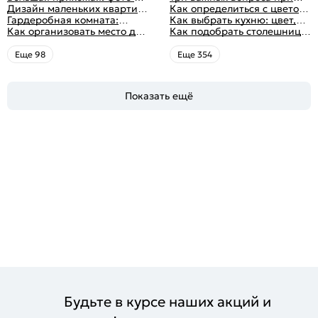
идеи дизайна
функциональным
Дизайн маленьких квартир:
выборе кухни: готовка,
Как определиться с цветом
распределением дизайна
10 идей для дизайна
Гардеробная комната:
посуда, комфорт
кухни: светлые, темные,
Как выбрать кухню: цвет,
интерьера с фото
дизайн, планировка, советы
Как организовать место для
яркие
планировка, аксессуары
Как подобрать столешницу
по обустройству,
хранения на балконе
для кухни по цвету
распространенные ошибки
Eще 98
Eще 354
Показать ещё
Будьте в курсе наших акций и