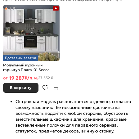
4,9
Доставим завтра
Модульный кухонный
гарнитур Прага-01 Белое
дерево/Белый
19 287
от
₽/п.м.
27 552 ₽
2140x2600x600
В корзину
Островная модель располагается отдельно, согласно
своему названию. Ее несомненные достоинства –
возможность подойти с любой стороны, обустроить
вместительные шкафчики для хранения, красивые
застекленные полочки для парадного сервиза,
статуэток, предметов декора, винную стойку.