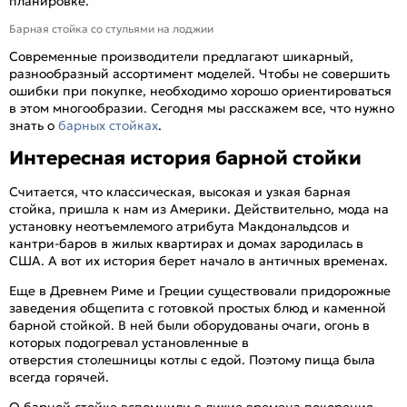
планировке.
Барная стойка со стульями на лоджии
Современные производители предлагают шикарный,
разнообразный ассортимент моделей. Чтобы не совершить
ошибки при покупке, необходимо хорошо ориентироваться
в этом многообразии. Сегодня мы расскажем все, что нужно
знать о
барных стойках
.
Интересная история барной стойки
Считается, что классическая, высокая и узкая барная
стойка, пришла к нам из Америки. Действительно, мода на
установку неотъемлемого атрибута Макдональдсов и
кантри-баров в жилых квартирах и домах зародилась в
США. А вот их история берет начало в античных временах.
Еще в Древнем Риме и Греции существовали придорожные
заведения общепита с готовкой простых блюд и каменной
барной стойкой. В ней были оборудованы очаги, огонь в
которых подогревал установленные в
отверстия столешницы котлы с едой. Поэтому пища была
всегда горячей.
О барной стойке вспомнили в лихие времена покорения