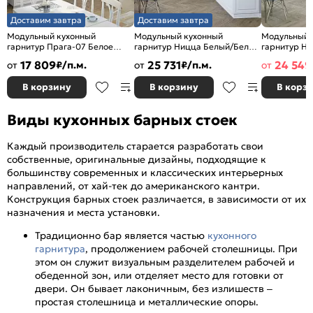
Доставим завтра
Доставим завтра
Модульный кухонный
Модульный кухонный
Модульный 
гарнитур Прага-07 Белое
гарнитур Ницца Белый/Белый
гарнитур Ни
дерево/Белый
2340x3200/2700x600
Белый 2340
17 809
25 731
24 549
от
₽/п.м.
от
₽/п.м.
от
2132x3300/1490x600
В корзину
В корзину
В корз
Виды кухонных барных стоек
Каждый производитель старается разработать свои
собственные, оригинальные дизайны, подходящие к
большинству современных и классических интерьерных
направлений, от хай-тек до американского кантри.
Конструкция барных стоек различается, в зависимости от их
назначения и места установки.
Традиционно бар является частью
кухонного
гарнитура
, продолжением рабочей столешницы. При
этом он служит визуальным разделителем рабочей и
обеденной зон, или отделяет место для готовки от
двери. Он бывает лаконичным, без излишеств –
простая столешница и металлические опоры.