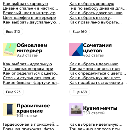
Как выбрать хорошую
Как выбрать хорошую
кровать для сна
Дизайн спальни в частном
кровать для сна
Гид по выбору дивана для
доме: множество идей
Бежевый цвет в интерьере
сна
Как выбрать двуспальную
оформления идеальных
спальни 2024, 40 красивых
Цвет шалфея в интерьере
кровать и матрас
Как выбрать высоту
интерьеров
интерьеров с фото
Как выбрать двуспальную
правильно: советы и фото в
матраса
Как правильно выбрать
кровать и матрас
интерьере
ортопедический матрас
правильно: советы и фото в
Eще 310
Eще 160
интерьере
Обновляем
Сочетания
интерьер
цветов
928 статей
463 статьи
Как выбрать идеальную
Как выбрать идеальную
планировку для кухни
Три важных вопроса при
планировку для кухни
Три важных вопроса при
выборе кухни: готовка,
Как определиться с цветом
выборе кухни: готовка,
Как определиться с цветом
посуда, комфорт
кухни: светлые, темные,
Столы и стулья для кухни:
посуда, комфорт
кухни: светлые, темные,
Как выбрать кухню: цвет,
яркие
советы по выбору
Какие бывают фартуки для
яркие
планировка, аксессуары
Как подобрать столешницу
кухни: как правильно
для кухни по цвету
выбрать
Eще 923
Eще 458
Правильное
Кухня мечты
хранение
359 статей
103 статьи
Гардеробная в прихожей:
Как выбрать идеальную
виды, фото в интерьере,
Большая прихожая: фото с
планировку для кухни
Три важных вопроса при