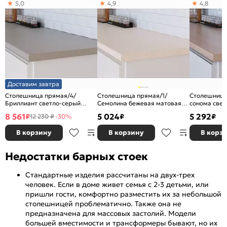
5,0
4,9
4,8
Доставим завтра
Столешница прямая/4/
Столешница прямая/1/
Столешница
Бриллиант светло-серый
Семолина бежевая матовая
сонома свет
3000*600*38
3050*600*27
3050*600*2
8 561
5 024
5 292
₽
₽
₽
12 230 ₽
-30%
(влагостойкая)R9
В корзину
В корзину
В корз
Недостатки барных стоек
Стандартные изделия рассчитаны на двух-трех
человек. Если в доме живет семья с 2-3 детьми, или
пришли гости, комфортно разместить их за небольшой
столешницей проблематично. Также она не
предназначена для массовых застолий. Модели
большей вместимости и трансформеры бывают, но их