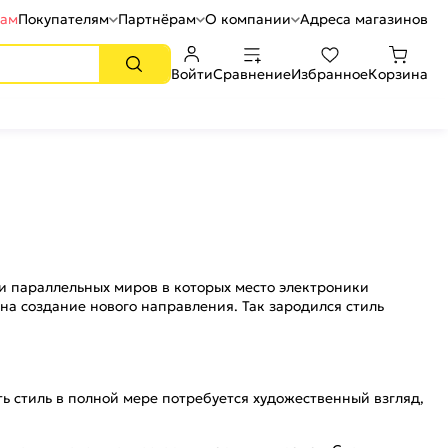
рам
Покупателям
Партнёрам
О компании
Адреса магазинов
Войти
Сравнение
Избранное
Корзина
и параллельных миров в которых место электроники
на создание нового направления. Так зародился стиль
ь стиль в полной мере потребуется художественный взгляд,