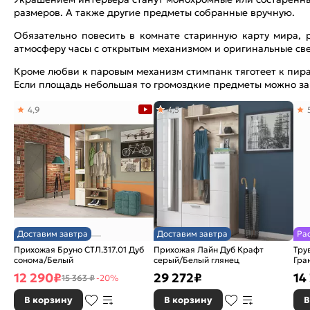
размеров. А также другие предметы собранные вручную.
Обязательно повесить в комнате старинную карту мира, р
атмосферу часы с открытым механизмом и оригинальные све
Кроме любви к паровым механизм стимпанк тяготеет к пира
Если площадь небольшая то громоздкие предметы можно за
4,9
4,5
Доставим завтра
Доставим завтра
Ра
Прихожая Бруно СТЛ.317.01 Дуб
Прихожая Лайн Дуб Крафт
Тру
сонома/Белый
серый/Белый глянец
Гра
12 290
₽
29 272
₽
14
15 363 ₽
-20%
В корзину
В корзину
В