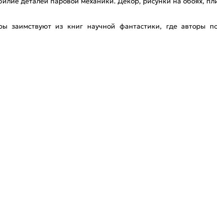
билие деталей паровой механики. Декор, рисунки на обоях, пл
еры заимствуют из книг научной фантастики, где авторы п