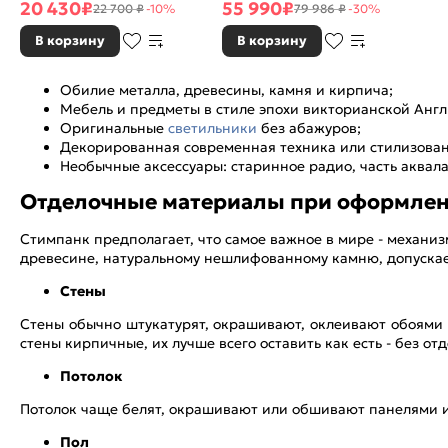
20 430
₽
55 990
₽
22 700 ₽
-10%
79 986 ₽
-30%
В корзину
В корзину
Обилие металла, древесины, камня и кирпича;
Мебель и предметы в стиле эпохи викторианской Анг
Оригинальные
светильники
без абажуров;
Декорированная современная техника или стилизован
Необычные аксессуары: старинное радио, часть аквал
Отделочные материалы при оформлен
Стимпанк предполагает, что самое важное в мире - механизмы
древесине, натуральному нешлифованному камню, допускае
Стены
Стены обычно штукатурят, окрашивают, оклеивают обоями
стены кирпичные, их лучше всего оставить как есть - без от
Потолок
Потолок чаще белят, окрашивают или обшивают панелями и
Пол