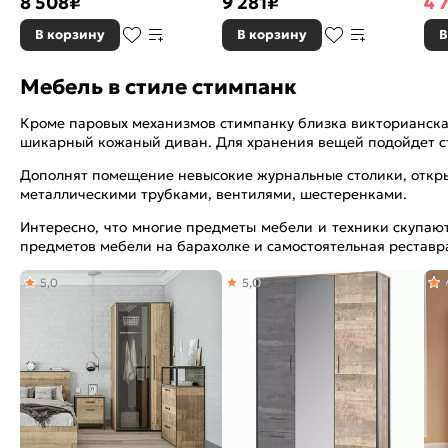
8 508
₽
9 281
₽
4 
В корзину
В корзину
В
Мебель в стиле стимпанк
Кроме паровых механизмов стимпанку близка викторианская
шикарный кожаный диван. Для хранения вещей подойдет с
Дополнят помещение невысокие журнальные столики, откры
металлическими трубками, вентилями, шестеренками.
Интересно, что многие предметы мебели и техники скупают
предметов мебели на барахолке и самостоятельная реставр
5,0
5,0