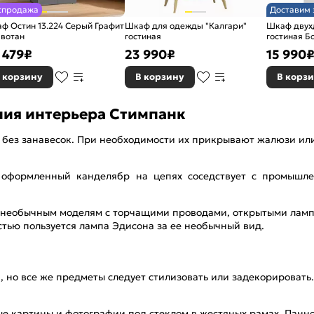
спродажа
Доставим 
ф Остин 13.224 Серый Графит
Шкаф для одежды "Калгари"
Шкаф двух
 вотан
гостиная
гостиная Б
 479
₽
23 990
₽
15 990
 корзину
В корзину
В корз
ния интерьера Стимпанк
 без занавесок. При необходимости их прикрывают жалюзи ил
о оформленный канделябр на цепях соседствует с промышл
 необычным моделям с торчащими проводами, открытыми лампа
тью пользуется лампа Эдисона за ее необычный вид.
, но все же предметы следует стилизовать или задекорировать
 картины и фотографии под стеклом в жестяных рамах. Панно 