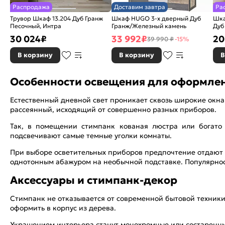
Распродажа
Доставим завтра
Ра
Трувор Шкаф 13.204 Дуб Гранж
Шкаф HUGO 3-х дверный Дуб
Шка
Песочный, Интра
Гранж/Железный камень
Дуб
30 024
₽
33 992
₽
20
39 990 ₽
-15%
В корзину
В корзину
В
Особенности освещения для оформле
Естественный дневной свет проникает сквозь широкие окна
рассеянный, исходящий от совершенно разных приборов.
Так, в помещении стимпанк кованая люстра или богат
подсвечивают самые темные уголки комнаты.
При выборе осветительных приборов предпочтение отдают
однотонным абажуром на необычной подставке. Популярнос
Аксессуары и стимпанк-декор
Стимпанк не отказывается от современной бытовой техники
оформить в корпус из дерева.
Украшением интерьера станут монохромные или состаренные