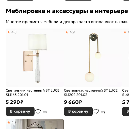
Меблировка и аксессуары в интерьере
Многие предметы мебели и декора часто выполняют на зака
4,8
4,9
Светильник настенный ST LUCE
Светильник настенный ST LUCE
Све
SL1163.201.01
SL1202.201.02
SL4
5 290
₽
9 660
₽
5 
В корзину
В корзину
В
4,8