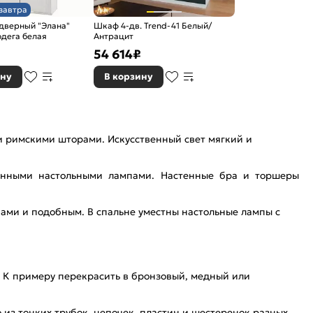
завтра
дверный "Элана"
Шкаф 4-дв. Trend-41 Белый/
одега белая
Антрацит
₽
54 614
₽
ину
В корзину
и римскими шторами. Искусственный свет мягкий и
енными настольными лампами. Настенные бра и торшеры
ми и подобным. В спальне уместны настольные лампы с
. К примеру перекрасить в бронзовый, медный или
из тонких трубок, цепочек, пластин и шестеренок разных