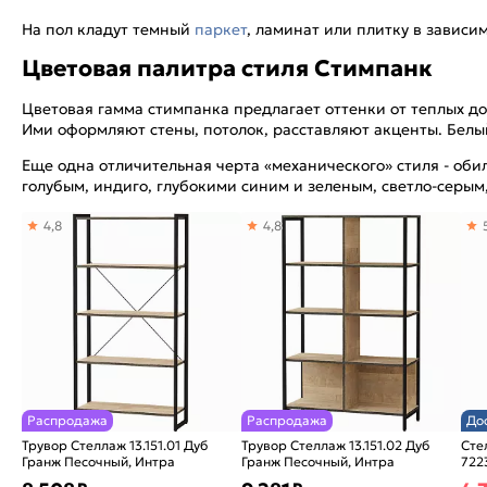
На пол кладут темный
паркет
, ламинат или плитку в зависи
Цветовая палитра стиля Стимпанк
Цветовая гамма стимпанка предлагает оттенки от теплых д
Ими оформляют стены, потолок, расставляют акценты. Белы
Еще одна отличительная черта «механического» стиля - оби
голубым, индиго, глубокими синим и зеленым, светло-серым
4,8
4,8
Распродажа
Распродажа
До
Трувор Стеллаж 13.151.01 Дуб
Трувор Стеллаж 13.151.02 Дуб
Сте
Гранж Песочный, Интра
Гранж Песочный, Интра
722