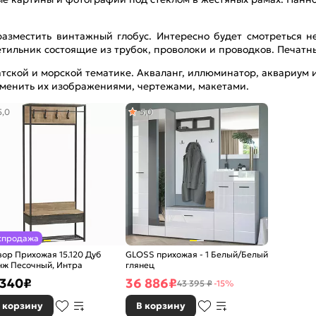
азместить винтажный глобус. Интересно будет смотреться не
тильник состоящие из трубок, проволоки и проводков. Печатн
тской и морской тематике. Акваланг, иллюминатор, аквариум 
менить их изображениями, чертежами, макетами.
5,0
5,0
спродажа
вор Прихожая 15.120 Дуб
GLOSS прихожая - 1 Белый/Белый
нж Песочный, Интра
глянец
 340
₽
36 886
₽
43 395 ₽
-15%
 корзину
В корзину