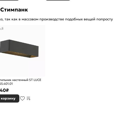
 Стимпанк
з, так как в массовом производстве подобных вещей попросту 
4,8
тильник настенный ST LUCE
55.401.01
740
₽
 корзину