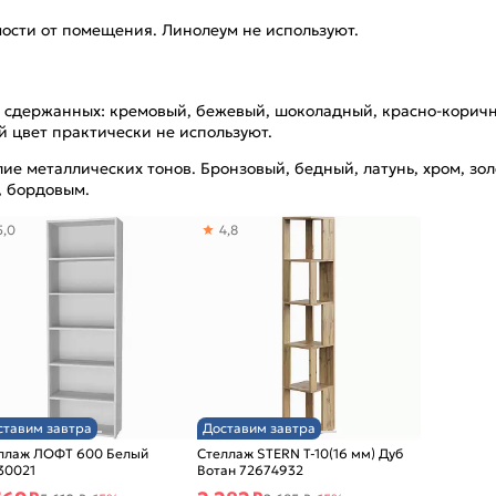
мости от помещения. Линолеум не используют.
о сдержанных: кремовый, бежевый, шоколадный, красно-коричн
й цвет практически не используют.
лие металлических тонов. Бронзовый, бедный, латунь, хром, з
, бордовым.
5,0
4,8
ставим завтра
Доставим завтра
ллаж ЛОФТ 600 Белый
Стеллаж STERN Т-10(16 мм) Дуб
30021
Вотан 72674932