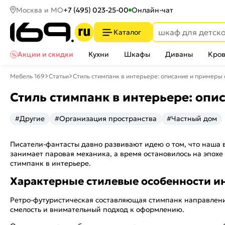
Москва и МО
+7 (495) 023-25-00
Онлайн-чат
Каталог
Акции и скидки
Кухни
Шкафы
Диваны
Кров
Мебель 169
Статьи
Стиль стимпанк в интерьере: описание и примеры 
Стиль стимпанк в интерьере: опи
#Другие
#Организация пространства
#Частный дом
Писатели-фантасты давно развивают идею о том, что наша 
занимает паровая механика, а время остановилось на эпохе
стимпанк в интерьере.
Характерные стилевые особенности и
Ретро-футуристическая составляющая стимпанк направления
смелость и внимательный подход к оформлению.