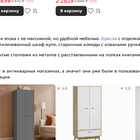
769
₽
2 282
₽
5 610 ₽
-15%
2 685 ₽
-15%
 корзину
В корзину
 эпоха с ее массивной, но удобной мебелью.
Кресла
с отделко
тилизованный шкаф-купе, старинные комоды с коваными ручк
тые стеллажи из металла с расставленными на полках книгами
 в антикварных магазинах, а значит они уже были в пользов
ация.
4,8
4,8
5,0