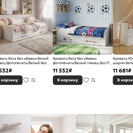
вать Вега без обивки белый
Кровать Вега без обивки
Кровать Юн
нец/фотопечать/белый без П/
фотопечать/белый глянец без П/
шарли бел
00x2000, изголовье жесткое
М 900x2000, изголовье жесткое
без П/М 80
 532
₽
11 532
₽
11 681
₽
жесткое
 корзину
В корзину
В корз