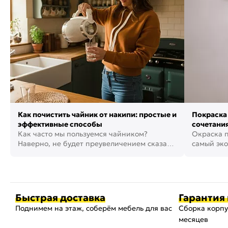
Как почистить чайник от накипи: простые и
Покраска 
эффективные способы
сочетания
Как часто мы пользуемся чайником?
фото
Окраска п
Наверно, не будет преувеличением сказать,
самый эко
что это самая востребованная...
возможнос
Быстрая доставка
Гарантия 
Поднимем на этаж, соберём мебель для вас
Сборка корпу
месяцев