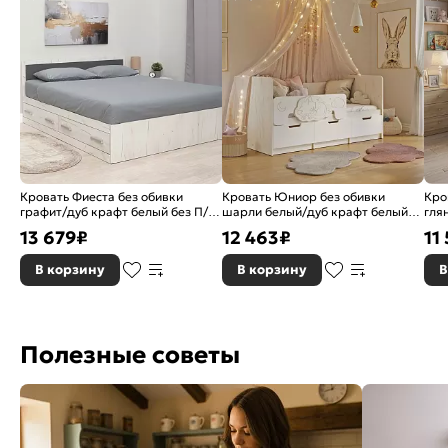
Кровать Фиеста без обивки
Кровать Юниор без обивки
Кро
графит/дуб крафт белый без П/М
шарли белый/дуб крафт белый
гля
1600x2000, изголовье жесткое
без П/М 800x1800, изголовье
М 9
13 679
₽
12 463
₽
11
жесткое
В корзину
В корзину
В
Полезные советы