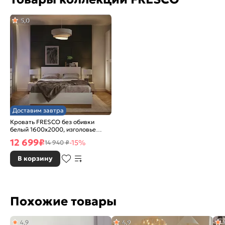
5,0
Доставим завтра
Кровать FRESCO без обивки
белый 1600x2000, изголовье
жесткое
12 699
₽
-15%
14 940 ₽
В корзину
Похожие товары
4,9
4,9