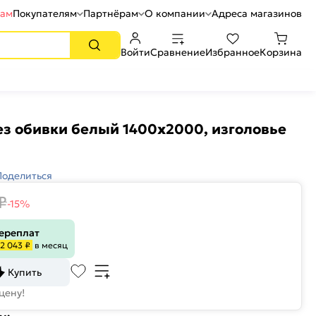
рам
Покупателям
Партнёрам
О компании
Адреса магазинов
Войти
Сравнение
Избранное
Корзина
з обивки белый 1400x2000, изголовье
Поделиться
₽
-15%
переплат
2 043 ₽
в месяц
Купить
цену!