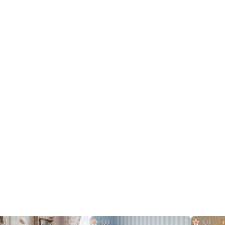
4,8
5,0
4,8