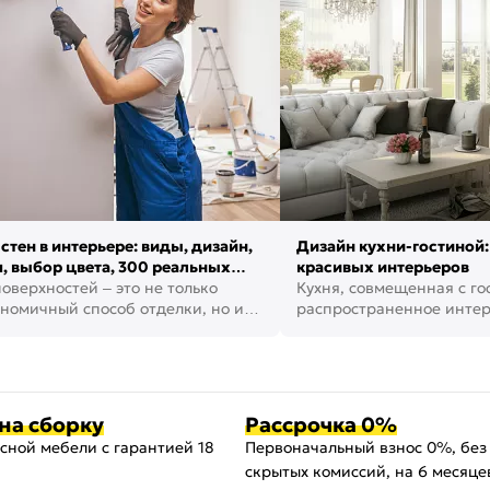
стен в интерьере: виды, дизайн,
Дизайн кухни-гостиной:
, выбор цвета, 300 реальных
красивых интерьеров
оверхностей – это не только
Кухня, совмещенная с го
номичный способ отделки, но и
распространенное инте
ть создать кре...
наши дни. В нем от...
на сборку
Рассрочка 0%
сной мебели с гарантией 18
Первоначальный взнос 0%, без
скрытых комиссий, на 6 месяце