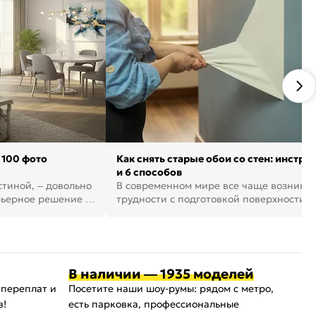
 100 фото
Как снять старые обои со стен: инстру
и 6 способов
стиной, – довольно
В современном мире все чаще возника
рьерное решение в
трудности с подготовкой поверхности д
поклейки обоев. И многие за...
В наличии — 1935 моделей
 переплат и
Посетите наши шоу-румы: рядом с метро,
в!
есть парковка, профессиональные