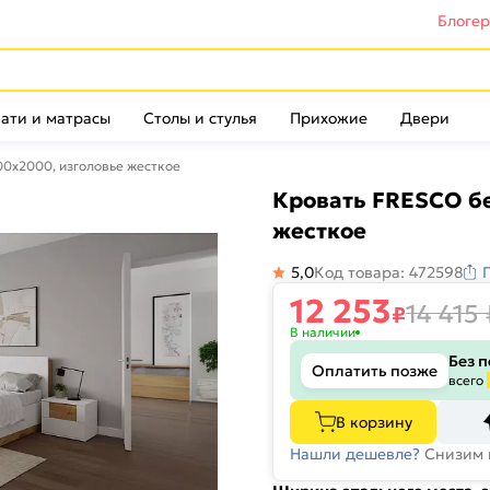
Блоге
ати и матрасы
Столы и стулья
Прихожие
Двери
00x2000, изголовье жесткое
Кровать FRESCO бе
жесткое
5,0
Код товара: 472598
12 253
14 415
₽
В наличии
Без 
Оплатить позже
всего
В корзину
Нашли дешевле?
Снизим 