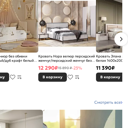
иор без обивки
Кровать Нора велюр персидский
Кровать Элана эк
ый/дуб крафт белый
жемчуг/персидский жемчуг без
белая 1400x2000, 
0x1600, изголовье
П/М 900x2000, ортопедическое
мягкое
12 290
₽
11 390
₽
-23%
15 890 ₽
основание, изголовье мягкое
ину
В корзину
В корзину
Смотреть все