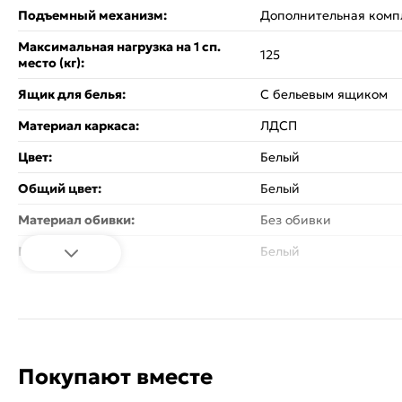
Подъемный механизм:
Дополнительная комп
Максимальная нагрузка на 1 сп.
125
место (кг):
Ящик для белья:
С бельевым ящиком
Материал каркаса:
ЛДСП
Цвет:
Белый
Общий цвет:
Белый
Материал обивки:
Без обивки
Цвет каркаса:
Белый
Вес:
76.67
Стиль:
Современный
Изголовье - кровати:
Жесткое
Покупают вместе
Спинка кровати:
Без спинки