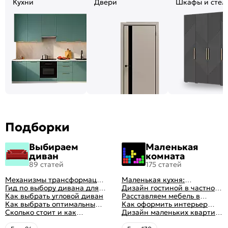
Кухни
Двери
Шкафы и стел
Подборки
Выбираем
Маленькая
диван
комната
89 статей
175 статей
Механизмы трансформации
Маленькая кухня:
диванов: все виды,
Гид по выбору дивана для
планировка, стили, цвет и
Дизайн гостиной в частном
особенности, плюсы и
сна
Как выбрать угловой диван
рисунок, реальные фото
доме: 50 вариантов с фото
Расставляем мебель в
минусы
Как выбрать оптимальный
гостиной: главные правила
Как оформить интерьер
цвет стен в гостиной: 50
Сколько стоит и как
рациональной планировки
однокомнатной квартиры:
Дизайн маленьких квартир:
фото и идей оформления
перетянуть диван
47 классных идей с фото
10 идей для дизайна