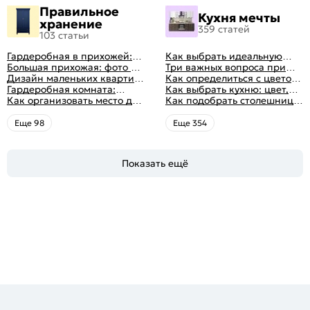
Правильное
Кухня мечты
хранение
359 статей
103 статьи
Гардеробная в прихожей:
Как выбрать идеальную
виды, фото в интерьере,
Большая прихожая: фото с
планировку для кухни
Три важных вопроса при
идеи дизайна
функциональным
Дизайн маленьких квартир:
выборе кухни: готовка,
Как определиться с цветом
распределением дизайна
10 идей для дизайна
Гардеробная комната:
посуда, комфорт
кухни: светлые, темные,
Как выбрать кухню: цвет,
интерьера с фото
дизайн, планировка, советы
Как организовать место для
яркие
планировка, аксессуары
Как подобрать столешницу
по обустройству,
хранения на балконе
для кухни по цвету
распространенные ошибки
Eще 98
Eще 354
Показать ещё