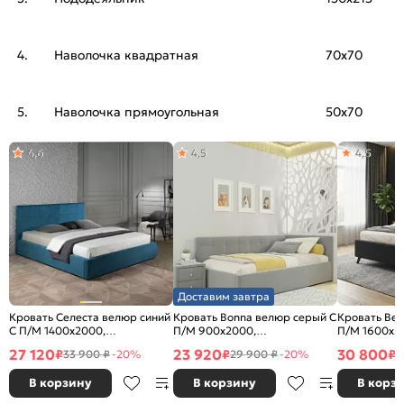
4.
Наволочка квадратная
70х70
5.
Наволочка прямоугольная
50х70
4,6
4,5
4,5
Доставим завтра
Кровать Селеста велюр синий
Кровать Bonna велюр серый С
Кровать Bet
С П/М 1400x2000,
П/М 900x2000,
П/М 1600x2
ортопедическое основание,
ортопедическое основание,
ортопедичес
27 120
23 920
30 800
₽
₽
₽
33 900 ₽
-20%
29 900 ₽
-20%
3
изголовье мягкое
изголовье мягкое
изголовье м
В корзину
В корзину
В корз