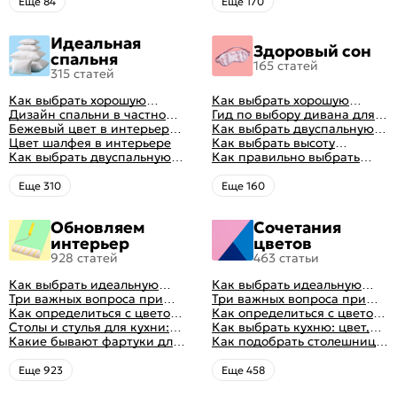
интерьера с фото
Eще 84
Eще 170
Идеальная
Здоровый сон
спальня
165 статей
315 статей
Как выбрать хорошую
Как выбрать хорошую
кровать для сна
Дизайн спальни в частном
кровать для сна
Гид по выбору дивана для
доме: множество идей
Бежевый цвет в интерьере
сна
Как выбрать двуспальную
оформления идеальных
спальни 2024, 40 красивых
Цвет шалфея в интерьере
кровать и матрас
Как выбрать высоту
интерьеров
интерьеров с фото
Как выбрать двуспальную
правильно: советы и фото в
матраса
Как правильно выбрать
кровать и матрас
интерьере
ортопедический матрас
правильно: советы и фото в
Eще 310
Eще 160
интерьере
Обновляем
Сочетания
интерьер
цветов
928 статей
463 статьи
Как выбрать идеальную
Как выбрать идеальную
планировку для кухни
Три важных вопроса при
планировку для кухни
Три важных вопроса при
выборе кухни: готовка,
Как определиться с цветом
выборе кухни: готовка,
Как определиться с цветом
посуда, комфорт
кухни: светлые, темные,
Столы и стулья для кухни:
посуда, комфорт
кухни: светлые, темные,
Как выбрать кухню: цвет,
яркие
советы по выбору
Какие бывают фартуки для
яркие
планировка, аксессуары
Как подобрать столешницу
кухни: как правильно
для кухни по цвету
выбрать
Eще 923
Eще 458